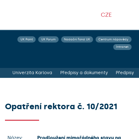
CZE
UK Point
UK Forum
Nadační fond UK
Centrum nápovědy
Intranet
Univerzita Karlova
Předpisy a dokumenty
Předpisy
Opatření rektora č. 10/2021
Název:
Prodloužení mimořádného stavu na