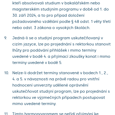
kteří absolvovali studium v bakalářském nebo
magisterském studijním programu v době od 1. do
30. září 2024, a to pro případ doložení
požadovaného vzdělání podle § 48 odst. 1 věty třetí
nebo odst. 3 zákona o vysokých školách.
Jedná-li se o studijní program uskutečňovaný v
cizím jazyce, lze po projednání s rektorkou stanovit
lhůty pro podávání přihlášek i mimo termíny
uvedené v bodě 4. a přijímací zkoušky konat i mimo
termíny uvedené v bodě 5.
Nelze-li dodržet termíny stanovené v bodech 1., 2.,
4. a 5. v návaznosti na právě radou pro vnitřní
hodnocení univerzity udělené oprávnění
uskutečňovat studijní program, lze po projednání s
rektorkou ve výjimečných případech postupovat
mimo uvedené termíny.
Tímto harmonogramem se neřídí přijímání ke