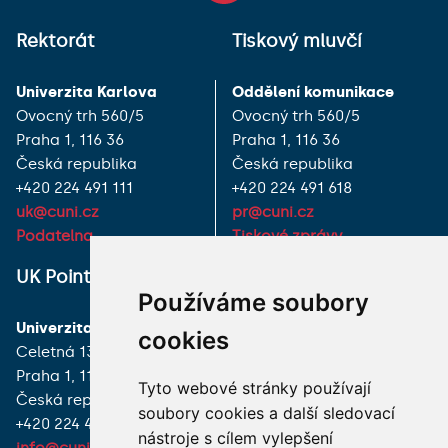
Rektorát
Tiskový mluvčí
Univerzita Karlova
Oddělení komunikace
Ovocný trh 560/5
Ovocný trh 560/5
Praha 1, 116 36
Praha 1, 116 36
Česká republika
Česká republika
+420 224 491 111
+420 224 491 618
uk@cuni.cz
pr@cuni.cz
Podatelna
Tiskové zprávy
UK Point
VŠECHNY KONTAKTY
Používáme soubory
Univerzita Karlova
MÁM DOTAZ
cookies
Celetná 13
Praha 1, 116 36
JAK K NÁM?
Tyto webové stránky používají
Česká republika
soubory cookies a další sledovací
+420 224 491 850
nástroje s cílem vylepšení
info@cuni.cz