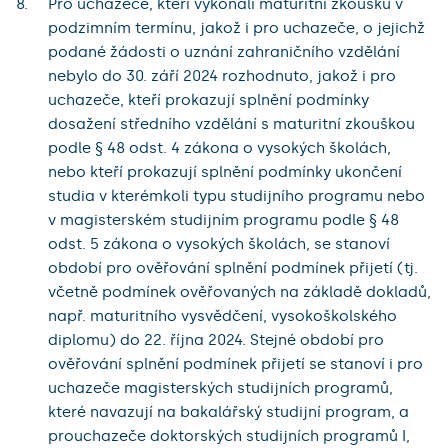
Pro uchazeče, kteří vykonali maturitní zkoušku v
podzimním termínu, jakož i pro uchazeče, o jejichž
podané žádosti o uznání zahraničního vzdělání
nebylo do 30. září 2024 rozhodnuto, jakož i pro
uchazeče, kteří prokazují splnění podmínky
dosažení středního vzdělání s maturitní zkouškou
podle § 48 odst. 4 zákona o vysokých školách,
nebo kteří prokazují splnění podmínky ukončení
studia v kterémkoli typu studijního programu nebo
v magisterském studijním programu podle § 48
odst. 5 zákona o vysokých školách, se stanoví
období pro ověřování splnění podmínek přijetí (tj.
včetně podmínek ověřovaných na základě dokladů,
např. maturitního vysvědčení, vysokoškolského
diplomu) do 22. října 2024. Stejné období pro
ověřování splnění podmínek přijetí se stanoví i pro
uchazeče magisterských studijních programů,
které navazují na bakalářský studijní program, a
prouchazeče doktorských studijních programů I,