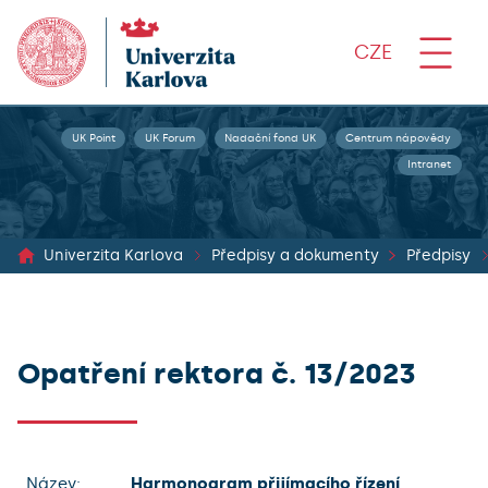
CZE
UK Point
UK Forum
Nadační fond UK
Centrum nápovědy
Intranet
Univerzita Karlova
Předpisy a dokumenty
Předpisy
Opatření rektora č. 13/2023
Název:
Harmonogram přijímacího řízení