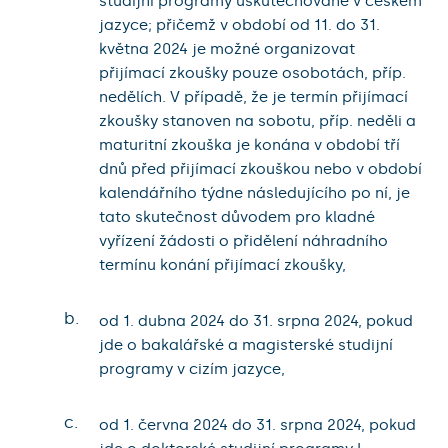
studijní programy uskutečňované v českém
jazyce; přičemž v období od 11. do 31.
května 2024 je možné organizovat
přijímací zkoušky pouze osobotách, příp.
nedělích. V případě, že je termín přijímací
zkoušky stanoven na sobotu, příp. neděli a
maturitní zkouška je konána v období tří
dnů před přijímací zkouškou nebo v období
kalendářního týdne následujícího po ní, je
tato skutečnost důvodem pro kladné
vyřízení žádosti o přidělení náhradního
termínu konání přijímací zkoušky,
b.
od 1. dubna 2024 do 31. srpna 2024, pokud
jde o bakalářské a magisterské studijní
programy v cizím jazyce,
c.
od 1. června 2024 do 31. srpna 2024, pokud