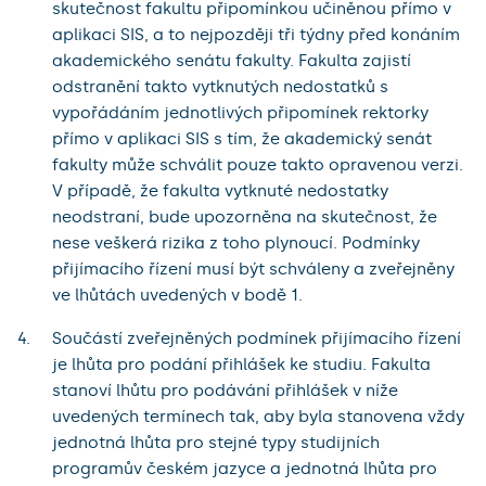
skutečnost fakultu připomínkou učiněnou přímo v
aplikaci SIS, a to nejpozději tři týdny před konáním
akademického senátu fakulty. Fakulta zajistí
odstranění takto vytknutých nedostatků s
vypořádáním jednotlivých připomínek rektorky
přímo v aplikaci SIS s tím, že akademický senát
fakulty může schválit pouze takto opravenou verzi.
V případě, že fakulta vytknuté nedostatky
neodstraní, bude upozorněna na skutečnost, že
nese veškerá rizika z toho plynoucí. Podmínky
přijímacího řízení musí být schváleny a zveřejněny
ve lhůtách uvedených v bodě 1.
Součástí zveřejněných podmínek přijímacího řízení
je lhůta pro podání přihlášek ke studiu. Fakulta
stanoví lhůtu pro podávání přihlášek v níže
uvedených termínech tak, aby byla stanovena vždy
jednotná lhůta pro stejné typy studijních
programův českém jazyce a jednotná lhůta pro