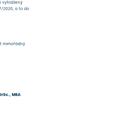
ě vyhlášený
7/2020, a to do
žit mimořádný
DrSc., MBA