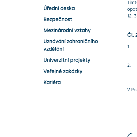
Tímt
Úřední deska
opat
12. 
Bezpečnost
Mezinárodní vztahy
Čl.
Uznávání zahraničního
vzdělání
Univerzitní projekty
Veřejné zakázky
Kariéra
V Pr