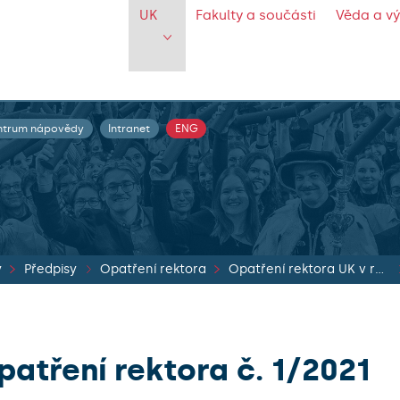
UK
Fakulty a součásti
Věda a v
ntrum nápovědy
Intranet
ENG
y
Předpisy
Opatření rektora
Opatření rektora UK v roce 2021
patření rektora č. 1/2021