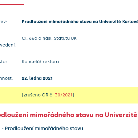
ev:
Prodloužení mimořádného stavu na Univerzitě Karlov
Čl. 66a a násl. Statutu UK
vedení:
tor:
Kancelář rektora
nnost:
22. ledna 2021
[zrušeno OR č.
30/2021
]
odloužení mimořádného stavu na Univerzitě
 1 - Prodloužení mimořádného stavu