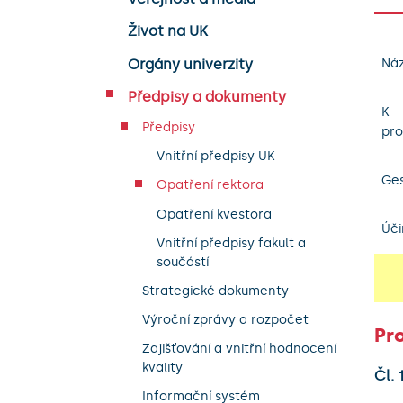
Život na UK
Orgány univerzity
Náz
Předpisy a dokumenty
K
Předpisy
pro
Vnitřní předpisy UK
Ges
Opatření rektora
Opatření kvestora
Úči
Vnitřní předpisy fakult a
součástí
Strategické dokumenty
Výroční zprávy a rozpočet
Pr
Zajišťování a vnitřní hodnocení
kvality
Čl.
Informační systém