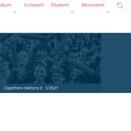
ýzkum
Uchazeči
Studenti
Absolventi
Opatření rektora č. 1/2021