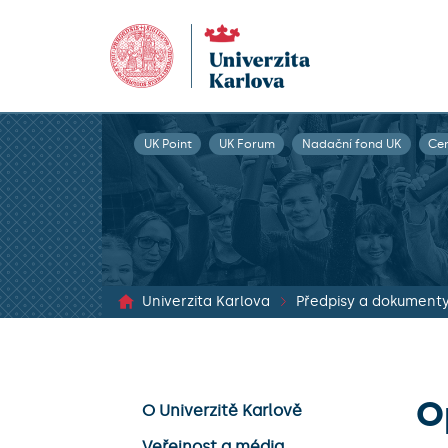
UK Point
UK Forum
Nadační fond UK
Ce
Univerzita Karlova
Předpisy a dokument
O
O Univerzitě Karlově
Veřejnost a média