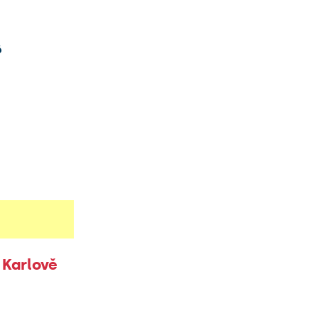
ě
 Karlově