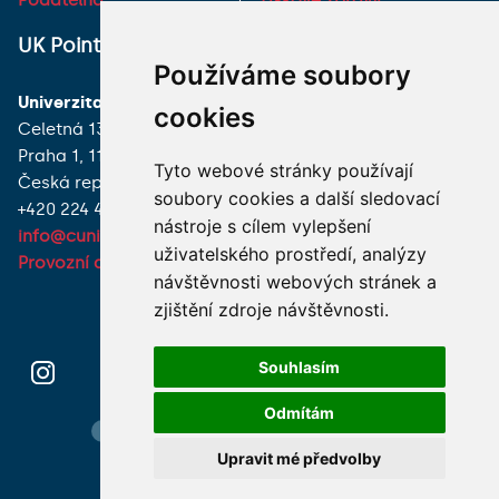
Podatelna
Tiskové zprávy
UK Point
VŠECHNY KONTAKTY
Používáme soubory
Univerzita Karlova
MÁM DOTAZ
cookies
Celetná 13
Praha 1, 116 36
JAK K NÁM?
Tyto webové stránky používají
Česká republika
soubory cookies a další sledovací
+420 224 491 850
nástroje s cílem vylepšení
info@cuni.cz
uživatelského prostředí, analýzy
Provozní doba a kontakty
návštěvnosti webových stránek a
zjištění zdroje návštěvnosti.
Souhlasím
Odmítám
Hledání osob
Nastavení cookie
Mapa webu
Upravit mé předvolby
© 2026 Univerzita Karlova foto UK a shutterstock.com