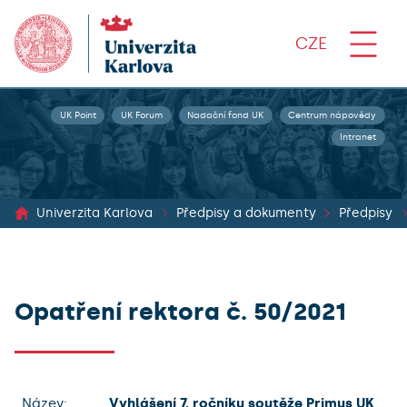
CZE
UK Point
UK Forum
Nadační fond UK
Centrum nápovědy
Intranet
Univerzita Karlova
Předpisy a dokumenty
Předpisy
Opatření rektora č. 50/2021
Název:
Vyhlášení 7. ročníku soutěže Primus UK