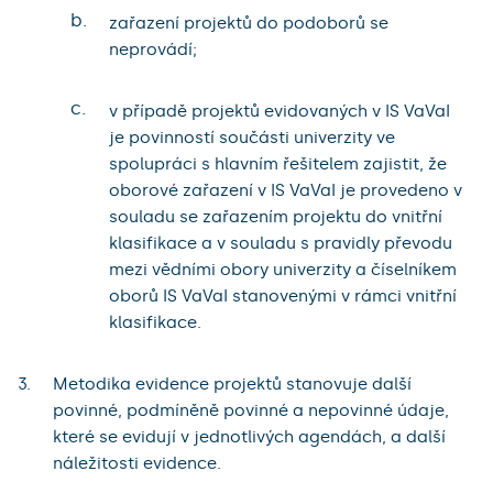
b.
zařazení projektů do podoborů se
neprovádí;
c.
v případě projektů evidovaných v IS VaVaI
je povinností součásti univerzity ve
spolupráci s hlavním řešitelem zajistit, že
oborové zařazení v IS VaVaI je provedeno v
souladu se zařazením projektu do vnitřní
klasifikace a v souladu s pravidly převodu
mezi vědními obory univerzity a číselníkem
oborů IS VaVaI stanovenými v rámci vnitřní
klasifikace.
Metodika evidence projektů stanovuje další
povinné, podmíněně povinné a nepovinné údaje,
které se evidují v jednotlivých agendách, a další
náležitosti evidence.