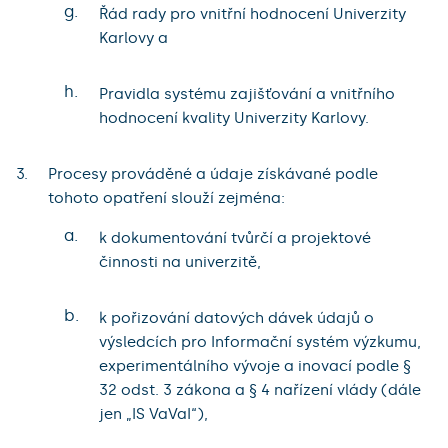
g.
Řád rady pro vnitřní hodnocení Univerzity
Karlovy a
h.
Pravidla systému zajišťování a vnitřního
hodnocení kvality Univerzity Karlovy.
Procesy prováděné a údaje získávané podle
tohoto opatření slouží zejména:
a.
k dokumentování tvůrčí a projektové
činnosti na univerzitě,
b.
k pořizování datových dávek údajů o
výsledcích pro Informační systém výzkumu,
experimentálního vývoje a inovací podle §
32 odst. 3 zákona a § 4 nařízení vlády (dále
jen „IS VaVaI“),