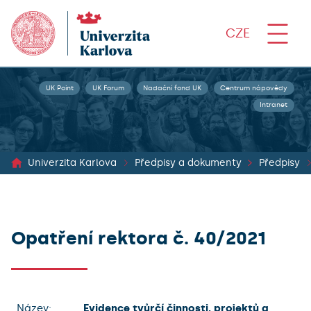
CZE
UK Point
UK Forum
Nadační fond UK
Centrum nápovědy
Intranet
Univerzita Karlova
Předpisy a dokumenty
Předpisy
Opatření rektora č. 40/2021
Název:
Evidence tvůrčí činnosti, projektů a