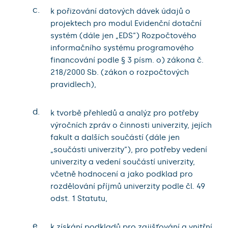
c.
k pořizování datových dávek údajů o
projektech pro modul Evidenční dotační
systém (dále jen „EDS“) Rozpočtového
informačního systému programového
financování podle § 3 písm. o) zákona č.
218/2000 Sb. (zákon o rozpočtových
pravidlech),
d.
k tvorbě přehledů a analýz pro potřeby
výročních zpráv o činnosti univerzity, jejích
fakult a dalších součástí (dále jen
„součásti univerzity“), pro potřeby vedení
univerzity a vedení součástí univerzity,
včetně hodnocení a jako podklad pro
rozdělování příjmů univerzity podle čl. 49
odst. 1 Statutu,
e.
k získání podkladů pro zajišťování a vnitřní