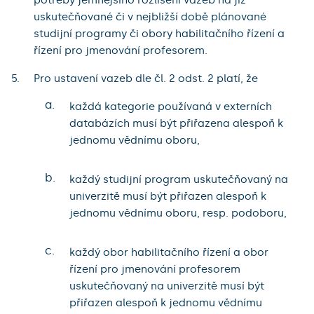
potřeby jemnějšího rozlišení vazeb na již
uskutečňované či v nejbližší době plánované
studijní programy či obory habilitačního řízení a
řízení pro jmenování profesorem.
Pro ustavení vazeb dle čl. 2 odst. 2 platí, že
a.
každá kategorie používaná v externích
databázích musí být přiřazena alespoň k
jednomu vědnímu oboru,
b.
každý studijní program uskutečňovaný na
univerzitě musí být přiřazen alespoň k
jednomu vědnímu oboru, resp. podoboru,
c.
každý obor habilitačního řízení a obor
řízení pro jmenování profesorem
uskutečňovaný na univerzitě musí být
přiřazen alespoň k jednomu vědnímu