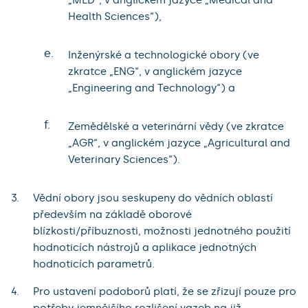
„MED“, v anglickém jazyce „Medical and
Health Sciences“),
e.
Inženýrské a technologické obory (ve
zkratce „ENG“, v anglickém jazyce
„Engineering and Technology“) a
f.
Zemědělské a veterinární vědy (ve zkratce
„AGR“, v anglickém jazyce „Agricultural and
Veterinary Sciences“).
Vědní obory jsou seskupeny do vědních oblastí
především na základě oborové
blízkosti/příbuznosti, možnosti jednotného použití
hodnoticích nástrojů a aplikace jednotných
hodnoticích parametrů.
Pro ustavení podoborů platí, že se zřizují pouze pro