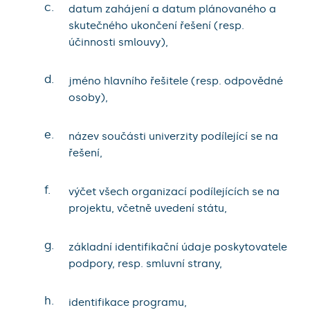
c.
datum zahájení a datum plánovaného a
skutečného ukončení řešení (resp.
účinnosti smlouvy),
d.
jméno hlavního řešitele (resp. odpovědné
osoby),
e.
název součásti univerzity podílející se na
řešení,
f.
výčet všech organizací podílejících se na
projektu, včetně uvedení státu,
g.
základní identifikační údaje poskytovatele
podpory, resp. smluvní strany,
h.
identifikace programu,