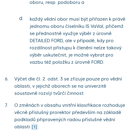
oboru, resp. podoboru a
d.
každý vědní obor musí být přiřazen k právě
jednomu oboru číselníku IS VaVaI, přičemž
se přednostně využije výběr z úrovně
DETAILED FORD, ale v případě, kdy pro
rozdílnost přístupu k členění nelze takový
výběr uskutečnit, je možné vybrat pro
vazbu též položku z úrovně FORD.
Výčet dle čl. 2. odst. 3 se zřizuje pouze pro vědní
oblasti, v jejichž oborech se na univerzitě
soustavně rozvíjí tvůrčí činnost.
O změnách v obsahu vnitřní klasifikace rozhoduje
věcně příslušný prorektor především na základě
podkladů připravených radou příslušné vědní
oblasti
.
1