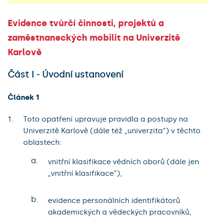
Evidence tvůrčí činnosti, projektů a
zaměstnaneckých mobilit na Univerzitě
Karlově
Část I - Úvodní ustanovení
Článek 1
Toto opatření upravuje pravidla a postupy na
Univerzitě Karlově (dále též „univerzita“) v těchto
oblastech:
a.
vnitřní klasifikace vědních oborů (dále jen
„vnitřní klasifikace“),
b.
evidence personálních identifikátorů
akademických a vědeckých pracovníků,