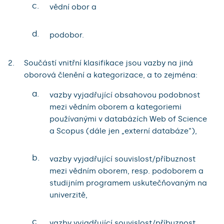
c.
vědní obor a
d.
podobor.
Součástí vnitřní klasifikace jsou vazby na jiná
oborová členění a kategorizace, a to zejména:
a.
vazby vyjadřující obsahovou podobnost
mezi vědním oborem a kategoriemi
používanými v databázích Web of Science
a Scopus (dále jen „externí databáze“),
b.
vazby vyjadřující souvislost/příbuznost
mezi vědním oborem, resp. podoborem a
studijním programem uskutečňovaným na
univerzitě,
c.
vazby vyjadřující souvislost/příbuznost