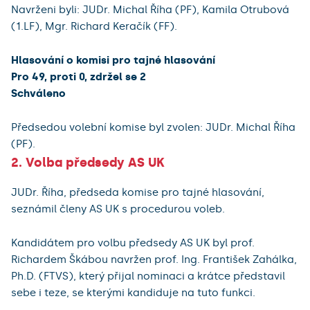
Navrženi byli: JUDr. Michal Říha (PF), Kamila Otrubová
(1.LF), Mgr. Richard Keračík (FF).
Hlasování o komisi pro tajné hlasování
Pro 49, proti 0, zdržel se 2
Schváleno
Předsedou volební komise byl zvolen: JUDr. Michal Říha
(PF).
2. Volba předsedy AS UK
JUDr. Říha, předseda komise pro tajné hlasování,
seznámil členy AS UK s procedurou voleb.
Kandidátem pro volbu předsedy AS UK byl prof.
Richardem Škábou navržen prof. Ing. František Zahálka,
Ph.D. (FTVS), který přijal nominaci a krátce představil
sebe i teze, se kterými kandiduje na tuto funkci.