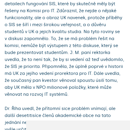
detailech fungování SIS, které by skutečně měly být
řešeny na Komisi pro IT. Zdůraznil, že nejde o nějaké
funkcionality, ale o obraz UK navenek, protože příběhy
o SIS se šíří i mezi širokou veřejnost, a o důvěru
studentů v UK a jejich kvalitu studia. Na tyto roviny se
v diskusi zapomnělo. To, že se má problém řešit na
komisi, nemůže být výstupem z této diskuse, který se
bude prezentovat studentům. J. M. paní rektorka
uvedla, že to není tak, že by si vedení až teď uvědomilo,
že SIS je priorita. Připomněla, že úplně poprvé v historii
má UK za jejího vedení prorektora pro IT. Dále uvedla,
že současný pan kvestor věnoval spoustu úsilí tomu,
aby UK měla v NPO milionové položky, které může
věnovat na rozvoj IT systémů.
Dr. Říha uvedl, že přítomní sice problém vnímají, ale
další desetitisíce členů akademické obce na tato
jednání nechodí. Proto navržené usnesení, které jim
vyšle určitý signál, vnímá kladně.