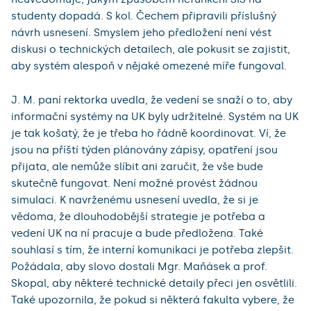
studenty dopadá. S kol. Čechem připravili příslušný
návrh usnesení. Smyslem jeho předložení není vést
diskusi o technických detailech, ale pokusit se zajistit,
aby systém alespoň v nějaké omezené míře fungoval.
J. M. paní rektorka uvedla, že vedení se snaží o to, aby
informační systémy na UK byly udržitelné. Systém na UK
je tak košatý, že je třeba ho řádně koordinovat. Ví, že
jsou na příští týden plánovány zápisy, opatření jsou
přijata, ale nemůže slíbit ani zaručit, že vše bude
skutečně fungovat. Není možné provést žádnou
simulaci. K navrženému usnesení uvedla, že si je
vědoma, že dlouhodobější strategie je potřeba a
vedení UK na ní pracuje a bude předložena. Také
souhlasí s tím, že interní komunikaci je potřeba zlepšit.
Požádala, aby slovo dostali Mgr. Maňásek a prof.
Skopal, aby některé technické detaily přeci jen osvětlili.
Také upozornila, že pokud si některá fakulta vybere, že