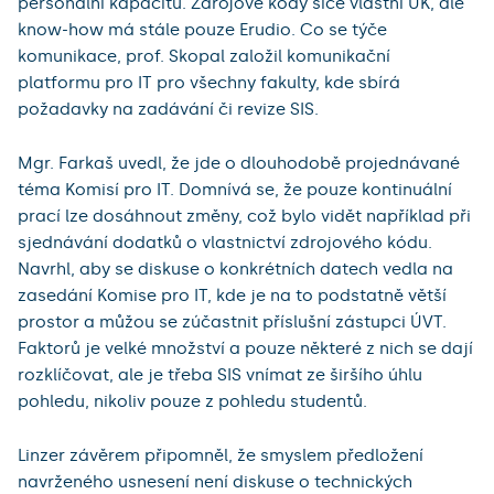
personální kapacitu. Zdrojové kódy sice vlastní UK, ale
know-how má stále pouze Erudio. Co se týče
komunikace, prof. Skopal založil komunikační
platformu pro IT pro všechny fakulty, kde sbírá
požadavky na zadávání či revize SIS.
Mgr. Farkaš uvedl, že jde o dlouhodobě projednávané
téma Komisí pro IT. Domnívá se, že pouze kontinuální
prací lze dosáhnout změny, což bylo vidět například při
sjednávání dodatků o vlastnictví zdrojového kódu.
Navrhl, aby se diskuse o konkrétních datech vedla na
zasedání Komise pro IT, kde je na to podstatně větší
prostor a můžou se zúčastnit příslušní zástupci ÚVT.
Faktorů je velké množství a pouze některé z nich se dají
rozklíčovat, ale je třeba SIS vnímat ze širšího úhlu
pohledu, nikoliv pouze z pohledu studentů.
Linzer závěrem připomněl, že smyslem předložení
navrženého usnesení není diskuse o technických