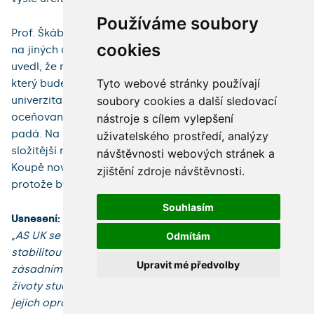
Používáme soubory
Prof. Škába se dotázal, jak je to s funkčností systémů
cookies
na jiných univerzitách v ČR a v Evropě. Prof. Skopal
uvedl, že má ambici dostat SIS do pozice systému,
Tyto webové stránky používají
který bude příkladem všem ostatním. S jinými
soubory cookies a další sledovací
univerzitami se nejde moc srovnávat. MUNI má
oceňovaný informační systém, který ale také občas
nástroje s cílem vylepšení
padá. Na UK je specifická autonomie fakult a SIS je
uživatelského prostředí, analýzy
složitější než všechny ostatní srovnatelné systémy.
návštěvnosti webových stránek a
Koupě nového funkčního systému by situaci nevyřešila,
zjištění zdroje návštěvnosti.
protože by nepodporoval procesy fakult.
Souhlasím
Usnesení:
„AS UK se znepokojením sleduje nárůst problémů se
Odmítám
stabilitou zápisů ve Studijním informačním systému, jež
Upravit mé předvolby
zásadním způsobem ovlivňují studijní podmínky a
životy studujících na všech fakultách UK a zasahují do
jejich oprávněných zájmů.