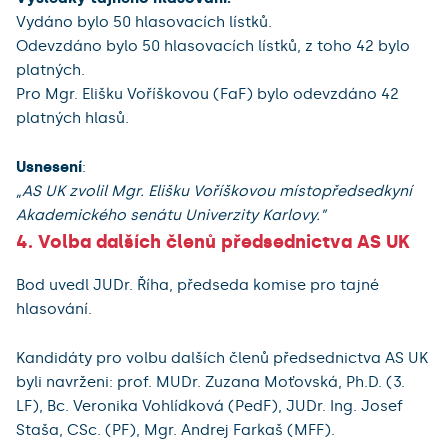
Vydáno bylo 50 hlasovacích lístků.
Odevzdáno bylo 50 hlasovacích lístků, z toho 42 bylo
platných.
Pro Mgr. Elišku Voříškovou (FaF) bylo odevzdáno 42
platných hlasů.
Usnesení
:
„AS UK zvolil Mgr. Elišku Voříškovou místopředsedkyní
Akademického senátu Univerzity Karlovy.”
4. Volba dalších členů předsednictva AS UK
Bod uvedl JUDr. Říha, předseda komise pro tajné
hlasování.
Kandidáty pro volbu dalších členů předsednictva AS UK
byli navrženi: prof. MUDr. Zuzana Moťovská, Ph.D. (3.
LF), Bc. Veronika Vohlídková (PedF), JUDr. Ing. Josef
Staša, CSc. (PF), Mgr. Andrej Farkaš (MFF).