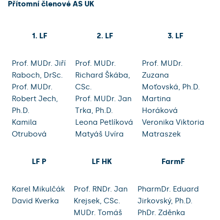
Přítomní členové AS UK
1. LF
2. LF
3. LF
Prof. MUDr. Jiří
Prof. MUDr.
Prof. MUDr.
Raboch, DrSc.
Richard Škába,
Zuzana
Prof. MUDr.
CSc.
Moťovská, Ph.D.
Robert Jech,
Prof. MUDr. Jan
Martina
Ph.D.
Trka, Ph.D.
Horáková
Kamila
Leona Petlíková
Veronika Viktoria
Otrubová
Matyáš Uvíra
Matraszek
LF P
LF HK
FarmF
Karel Mikulčák
Prof. RNDr. Jan
PharmDr. Eduard
David Kverka
Krejsek, CSc.
Jirkovský, Ph.D.
MUDr. Tomáš
PhDr. Zděnka