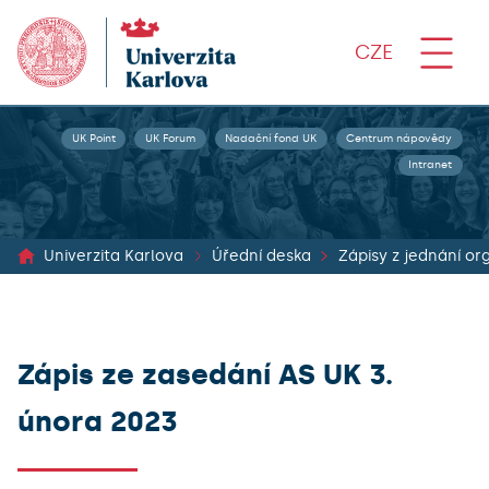
CZE
UK Point
UK Forum
Nadační fond UK
Centrum nápovědy
Intranet
Univerzita Karlova
Úřední deska
Zápis ze zasedání AS UK 3.
února 2023