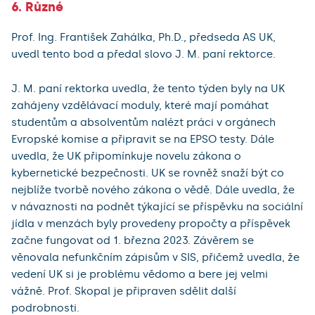
6. Různé
Prof. Ing. František Zahálka, Ph.D., předseda AS UK,
uvedl tento bod a předal slovo J. M. paní rektorce.
J. M. paní rektorka uvedla, že tento týden byly na UK
zahájeny vzdělávací moduly, které mají pomáhat
studentům a absolventům nalézt práci v orgánech
Evropské komise a připravit se na EPSO testy. Dále
uvedla, že UK připomínkuje novelu zákona o
kybernetické bezpečnosti. UK se rovněž snaží být co
nejblíže tvorbě nového zákona o vědě. Dále uvedla, že
v návaznosti na podnět týkající se příspěvku na sociální
jídla v menzách byly provedeny propočty a příspěvek
začne fungovat od 1. března 2023. Závěrem se
věnovala nefunkčním zápisům v SIS, přičemž uvedla, že
vedení UK si je problému vědomo a bere jej velmi
vážně. Prof. Skopal je připraven sdělit další
podrobnosti.