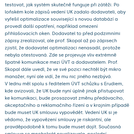
testovat, jak systém skutečně funguje při zátěži. Po
loňském kole zápisů vedení UK zadalo dodavateli, aby
vyřešil optimalizace související s novou databází a
provedl další opatření, například omezení
přihlašovacích oken. Dodavatel to před podzimními
zápisy zrealizoval, ale prof. Skopal až po zápisech
zjistil, že dodavatel optimalizaci nenasadil, protože
nebyla otestovaná. Zde se projevuje vliv extrémně
špatné komunikace mezi ÚVT a dodavatelem. Prof.
Skopal dále uvedl, že ve své pozici nechtěl být mikro
manažer, nyní ale vidí, že mu nic jiného nezbývá.
V lednu měl spolu s ředitelem ÚVT schůzku s Erudiem,
kde avizovali, že UK bude nyní úplně jinak přistupovat
ke komunikaci, bude prosazovat změnu předávacího,
akceptačního a reklamačního řízení a v krajním případě
bude muset UK smlouvu vypovědět. Vedení UK si je
vědomo, že vypovězení smlouvy je riskantní, ale
pravděpodobně k tomu bude muset dojít. Současná