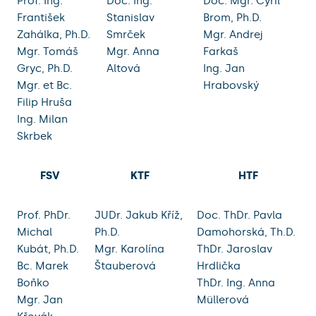
Prof. Ing.
Doc. Ing.
Doc. Mgr. Cyril
František
Stanislav
Brom, Ph.D.
Zahálka, Ph.D.
Smrček
Mgr. Andrej
Mgr. Tomáš
Mgr. Anna
Farkaš
Gryc, Ph.D.
Altová
Ing. Jan
Mgr. et Bc.
Hrabovský
Filip Hruša
Ing. Milan
Skrbek
FSV
KTF
HTF
Prof. PhDr.
JUDr. Jakub Kříž,
Doc. ThDr. Pavla
Michal
Ph.D.
Damohorská, Th.D.
Kubát, Ph.D.
Mgr. Karolína
ThDr. Jaroslav
Bc. Marek
Štauberová
Hrdlička
Boňko
ThDr. Ing. Anna
Mgr. Jan
Müllerová