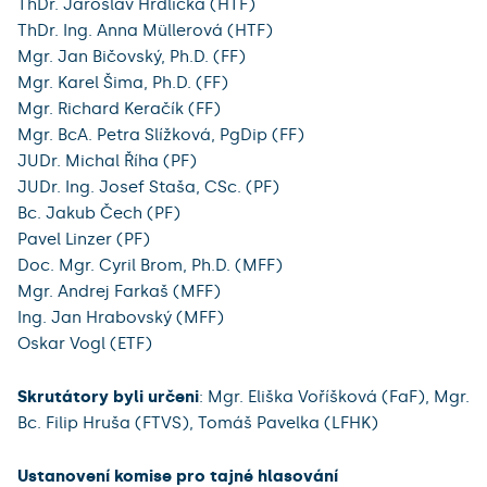
ThDr. Jaroslav Hrdlička (HTF)
ThDr. Ing. Anna Müllerová (HTF)
Mgr. Jan Bičovský, Ph.D. (FF)
Mgr. Karel Šima, Ph.D. (FF)
Mgr. Richard Keračík (FF)
Mgr. BcA. Petra Slížková, PgDip (FF)
JUDr. Michal Říha (PF)
JUDr. Ing. Josef Staša, CSc. (PF)
Bc. Jakub Čech (PF)
Pavel Linzer (PF)
Doc. Mgr. Cyril Brom, Ph.D. (MFF)
Mgr. Andrej Farkaš (MFF)
Ing. Jan Hrabovský (MFF)
Oskar Vogl (ETF)
Skrutátory byli určeni
: Mgr. Eliška Voříšková (FaF), Mgr.
Bc. Filip Hruša (FTVS), Tomáš Pavelka (LFHK)
Ustanovení komise pro tajné hlasování