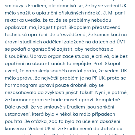
smlouvy s Erudiem, ale domnívá se, že by se vedení UK
mělo snažit o uplatnění příslušných nároků. J. M. paní
rektorka uvedla, že to, že se problémy nebudou
opakovat, mají zajistit prof. Skopalem představená
technická opatření. Je přesvědčená, že komunikací na
úrovni studijních oddělení založené na datech od ÚVT
se podaří organizačně zajistit, aby nedocházelo
k souběhu. Úprava organizace studia je citlivá, ale bez
opatření na obou stranách to nepůjde. Prof. Skopal
uvedl, že naposledy souběh nastal proto, že vedení UK
mělo zprávu, že největší problém je na PF UK, proto se
harmonogram upravil pouze drobně, aby se
nezasahovalo do zvyklostí jiných fakult. Nyní je patrné,
že harmonogram se bude muset upravit kompletně.
Dále uvedl, že ve smlouvě s Erudiem jsou sankční
ustanovení, která byla v několika málo případech
použita. Je otázka, zda to bylo za účelem dosažení
konsensu. Vedení UK ví, že Erudio nemá dostatečnou