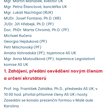
Mgr. Martin Maňásek, kvestor UK
Mgr. Petra Štanclová, kancléřka UK
Mgr. Lukáš Nachtigal (RUK)
MUDr. Josef Fontana, Ph.D. (KR)
JUDr. Jiří Hřebejk, Ph.D. (PF)
Doc. PhDr. Marta Chromá, Ph.D. (PF)
Michael Kučera
Georgia Hejduková (PF)
Petr Milichovský (PF)
Amáta Vohradská (PF), tajemnice AS UK
Mgr. Anna Matoušková (PF), tajemnice Legislativní
komise AS UK
1. Zahájení, předání osvědčení novým členům
a určení skrutátorů
Prof. Ing. František Zahálka, Ph.D., předseda AS UK, v
10:00 hod. přivítal přítomné členy AS UK i hosty.
Zasedání se konalo prezenční formou v Malé aule
Karolina.