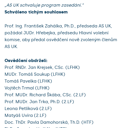
„AS UK schvaluje program zasedání.”
Schváleno tichým souhlasem
Prof. Ing. František Zahálka, Ph.D., předseda AS UK,
požádal JUDr. Hřebejka, předsedu Hlavní volební
komise, aby předal osvědčení nově zvoleným členům
AS UK.
Osvědčení obdrželi:
Prof. RNDr. Jan Krejsek, CSc. (LFHK)
MUDr. Tomáš Soukup (LFHK)
Tomáš Pavelka (LFHK)
Vojtěch Trmal (LFHK)
Prof. MUDr. Richard Škába, CSc. (2.LF)
Prof. MUDr. Jan Trka, Ph.D. (2.LF)
Leona Petlíková (2.LF)
Matyáš Uvíra (2.LF)
Doc. ThDr. Pavla Damohorská, Th.D. (HTF)