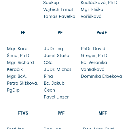
Soukup
Kudláčková, Ph.D.
Vojtěch Trmal
Mgr. Eliška
Tomáš Pavelka
Voříšková
FF
PF
PedF
Mgr. Karel
JUDr. Ing.
PhDr. David
Šima, Ph.D.
Josef Staša,
Greger, Ph.D.
Mgr. Richard
CSc.
Bc. Veronika
Keračík
JUDr. Michal
Vohlídková
Mgr. BcA.
Říha
Dominika Erbeková
Petra Slížková,
Bc. Jakub
PgDip
Čech
Pavel Linzer
FTVS
PřF
MFF