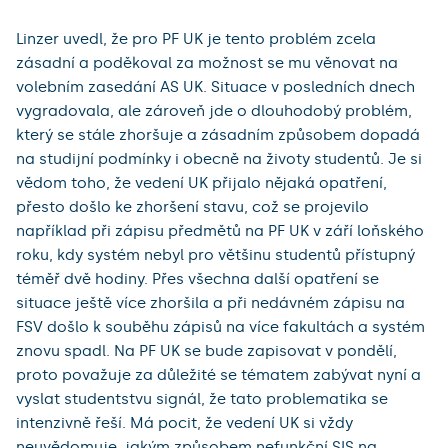
Linzer uvedl, že pro PF UK je tento problém zcela
zásadní a poděkoval za možnost se mu věnovat na
volebním zasedání AS UK. Situace v posledních dnech
vygradovala, ale zároveň jde o dlouhodobý problém,
který se stále zhoršuje a zásadním způsobem dopadá
na studijní podmínky i obecně na životy studentů. Je si
vědom toho, že vedení UK přijalo nějaká opatření,
přesto došlo ke zhoršení stavu, což se projevilo
například při zápisu předmětů na PF UK v září loňského
roku, kdy systém nebyl pro většinu studentů přístupný
téměř dvě hodiny. Přes všechna další opatření se
situace ještě více zhoršila a při nedávném zápisu na
FSV došlo k souběhu zápisů na více fakultách a systém
znovu spadl. Na PF UK se bude zapisovat v pondělí,
proto považuje za důležité se tématem zabývat nyní a
vyslat studentstvu signál, že tato problematika se
intenzivně řeší. Má pocit, že vedení UK si vždy
neuvědomuje, jakým způsobem nefunkční SIS na