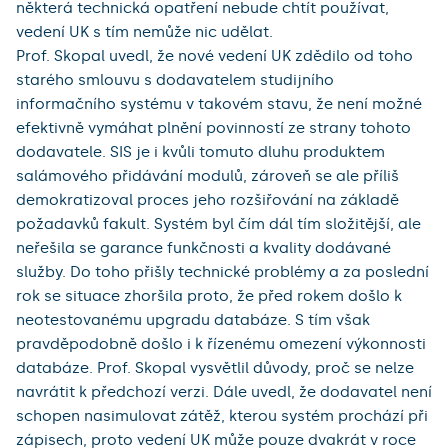
některá technická opatření nebude chtít používat,
vedení UK s tím nemůže nic udělat.
Prof. Skopal uvedl, že nové vedení UK zdědilo od toho
starého smlouvu s dodavatelem studijního
informačního systému v takovém stavu, že není možné
efektivně vymáhat plnění povinností ze strany tohoto
dodavatele. SIS je i kvůli tomuto dluhu produktem
salámového přidávání modulů, zároveň se ale příliš
demokratizoval proces jeho rozšiřování na základě
požadavků fakult. Systém byl čím dál tím složitější, ale
neřešila se garance funkčnosti a kvality dodávané
služby. Do toho přišly technické problémy a za poslední
rok se situace zhoršila proto, že před rokem došlo k
neotestovanému upgradu databáze. S tím však
pravděpodobně došlo i k řízenému omezení výkonnosti
databáze. Prof. Skopal vysvětlil důvody, proč se nelze
navrátit k předchozí verzi. Dále uvedl, že dodavatel není
schopen nasimulovat zátěž, kterou systém prochází při
zápisech, proto vedení UK může pouze dvakrát v roce