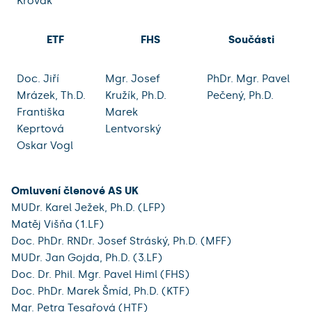
Křovák
ETF
FHS
Součásti
Doc. Jiří
Mgr. Josef
PhDr. Mgr. Pavel
Mrázek, Th.D.
Kružík, Ph.D.
Pečený, Ph.D.
Františka
Marek
Keprtová
Lentvorský
Oskar Vogl
Omluvení členové AS UK
MUDr. Karel Ježek, Ph.D. (LFP)
Matěj Višňa (1.LF)
Doc. PhDr. RNDr. Josef Stráský, Ph.D. (MFF)
MUDr. Jan Gojda, Ph.D. (3.LF)
Doc. Dr. Phil. Mgr. Pavel Himl (FHS)
Doc. PhDr. Marek Šmíd, Ph.D. (KTF)
Mgr. Petra Tesařová (HTF)