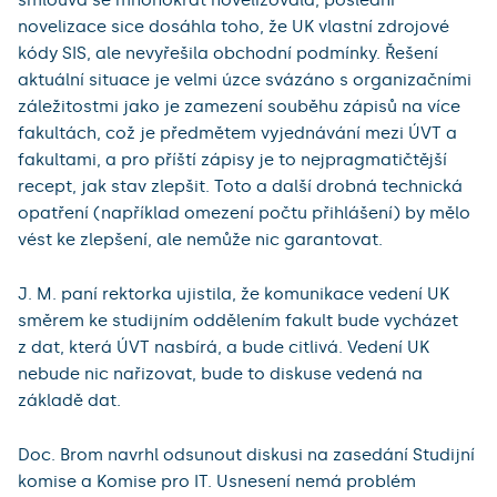
smlouva se mnohokrát novelizovala, poslední
novelizace sice dosáhla toho, že UK vlastní zdrojové
kódy SIS, ale nevyřešila obchodní podmínky. Řešení
aktuální situace je velmi úzce svázáno s organizačními
záležitostmi jako je zamezení souběhu zápisů na více
fakultách, což je předmětem vyjednávání mezi ÚVT a
fakultami, a pro příští zápisy je to nejpragmatičtější
recept, jak stav zlepšit. Toto a další drobná technická
opatření (například omezení počtu přihlášení) by mělo
vést ke zlepšení, ale nemůže nic garantovat.
J. M. paní rektorka ujistila, že komunikace vedení UK
směrem ke studijním oddělením fakult bude vycházet
z dat, která ÚVT nasbírá, a bude citlivá. Vedení UK
nebude nic nařizovat, bude to diskuse vedená na
základě dat.
Doc. Brom navrhl odsunout diskusi na zasedání Studijní
komise a Komise pro IT. Usnesení nemá problém