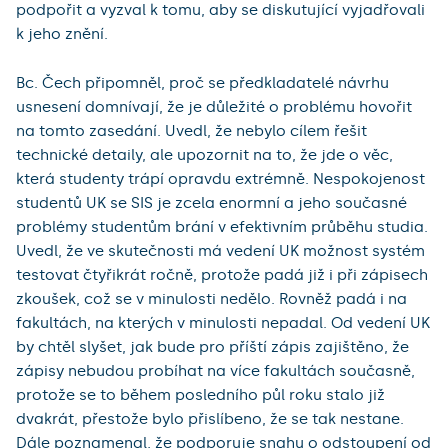
podpořit a vyzval k tomu, aby se diskutující vyjadřovali
k jeho znění.
Bc. Čech připomněl, proč se předkladatelé návrhu
usnesení domnívají, že je důležité o problému hovořit
na tomto zasedání. Uvedl, že nebylo cílem řešit
technické detaily, ale upozornit na to, že jde o věc,
která studenty trápí opravdu extrémně. Nespokojenost
studentů UK se SIS je zcela enormní a jeho současné
problémy studentům brání v efektivním průběhu studia.
Uvedl, že ve skutečnosti má vedení UK možnost systém
testovat čtyřikrát ročně, protože padá již i při zápisech
zkoušek, což se v minulosti nedělo. Rovněž padá i na
fakultách, na kterých v minulosti nepadal. Od vedení UK
by chtěl slyšet, jak bude pro příští zápis zajištěno, že
zápisy nebudou probíhat na více fakultách současně,
protože se to během posledního půl roku stalo již
dvakrát, přestože bylo přislíbeno, že se tak nestane.
Dále poznamenal, že podporuje snahu o odstoupení od