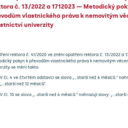
ktora č. 13/2022 a 1712023 — Metodický pok
evodům vlastnického práva k nemovitým vě
stnictví univerzity
ření rektora č. 41/2020 ve znění opatření rektora č. 13/2022 a 
dický pokyn k převodům vlastnického práva k nemovitým věcem 
erzity se mění takto:
V čl. 4 ve čtvrtém odstavci se slova „...starší než 6 měsíců.” nahr
„...starší než 12 měsíců”.
V čl. 10 se slova „...starší než 6 měsíců.” nahrazují slovy: „...starš