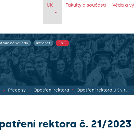
UK
Fakulty a součásti
Věda a v
ntrum nápovědy
Intranet
ENG
y
Předpisy
Opatření rektora
Opatření rektora UK v roce 2023
patření rektora č. 21/2023