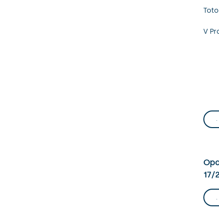
Toto
V Pr
Opat
17/