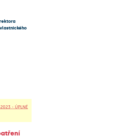
 rektora
vlastnického
/2023 - ÚPLNÉ
patření