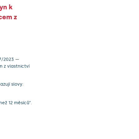
yn k
cem z
17/2023 —
z vlastnictví
azují slovy:
í než 12 měsíců”.