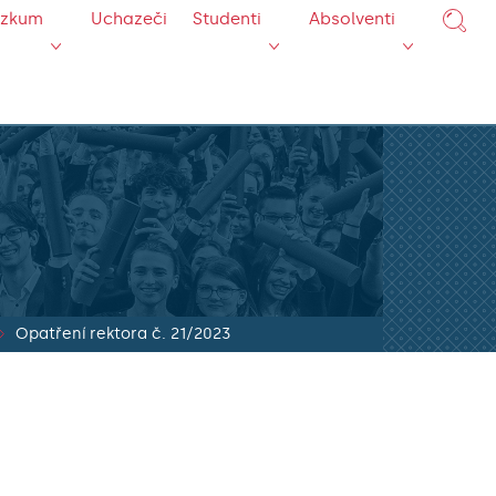
ýzkum
Uchazeči
Studenti
Absolventi
Opatření rektora č. 21/2023