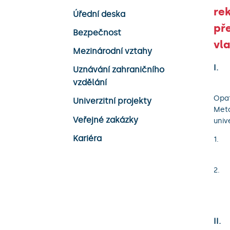
re
Úřední deska
př
Bezpečnost
vla
Mezinárodní vztahy
I.
Uznávání zahraničního
vzdělání
Opat
Univerzitní projekty
Meto
Veřejné zakázky
univ
Kariéra
II.