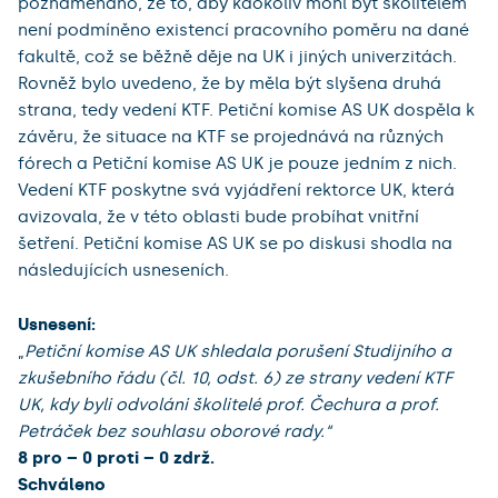
poznamenáno, že to, aby kdokoliv mohl být školitelem
není podmíněno existencí pracovního poměru na dané
fakultě, což se běžně děje na UK i jiných univerzitách.
Rovněž bylo uvedeno, že by měla být slyšena druhá
strana, tedy vedení KTF. Petiční komise AS UK dospěla k
závěru, že situace na KTF se projednává na různých
fórech a Petiční komise AS UK je pouze jedním z nich.
Vedení KTF poskytne svá vyjádření rektorce UK, která
avizovala, že v této oblasti bude probíhat vnitřní
šetření. Petiční komise AS UK se po diskusi shodla na
následujících usneseních.
Usnesení:
„
Petiční komise AS UK shledala porušení Studijního a
zkušebního řádu (čl. 10, odst. 6) ze strany vedení KTF
UK, kdy byli odvoláni školitelé prof. Čechura a prof.
Petráček bez souhlasu oborové rady.“
8 pro – 0 proti – 0 zdrž.
Schváleno