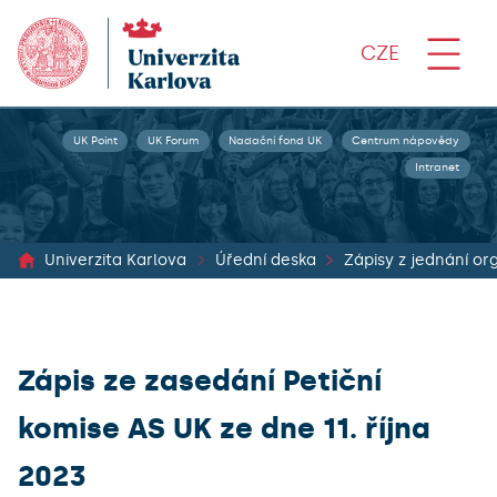
CZE
UK Point
UK Forum
Nadační fond UK
Centrum nápovědy
Intranet
Univerzita Karlova
Úřední deska
Zápis ze zasedání Petiční
komise AS UK ze dne 11. října
2023