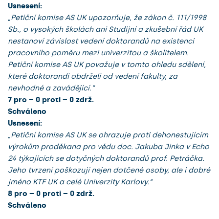
Usnesení:
„
Petiční komise AS UK upozorňuje, že zákon č. 111/1998
Sb., o vysokých školách ani Studijní a zkušební řád UK
nestanoví závislost vedení doktorandů na existenci
pracovního poměru mezi univerzitou a školitelem.
Petiční komise AS UK považuje v tomto ohledu sdělení,
které doktorandi obdrželi od vedení fakulty, za
nevhodné a zavádějící.“
7 pro – 0 proti – 0 zdrž.
Schváleno
Usnesení:
„
Petiční komise AS UK se ohrazuje proti dehonestujícím
výrokům proděkana pro vědu doc. Jakuba Jinka v Echo
24 týkajících se dotyčných doktorandů prof. Petráčka.
Jeho tvrzení poškozují nejen dotčené osoby, ale i dobré
jméno KTF UK a celé Univerzity Karlovy.“
8 pro – 0 proti – 0 zdrž.
Schváleno