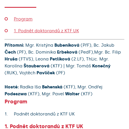
Program
1. Podnět doktorandů z KTF UK
Přítomni:
Mgr. Kristýna
Bubeníková
(PřF), Bc. Jakub
Čech
(PF), Bc. Dominika
Erbeková
(PedF),Mgr. Bc. Filip
Hruša
(FTVS), Leona
Petlíková
(2.LF), ThLic. Mgr.
Karolína
Štauberová
(KTF) | Mgr. Tomáš
Konečný
(RUK), Vojtěch
Pavlíček
(PF)
Hosté:
Radka Iša
Behenská
(KTF), Mgr. Ondřej
Podeszwa
(KTF), Mgr. Pavel
Walter
(KTF)
Program
Podnět doktorandů z KTF UK
1. Podnět doktorandů z KTF UK