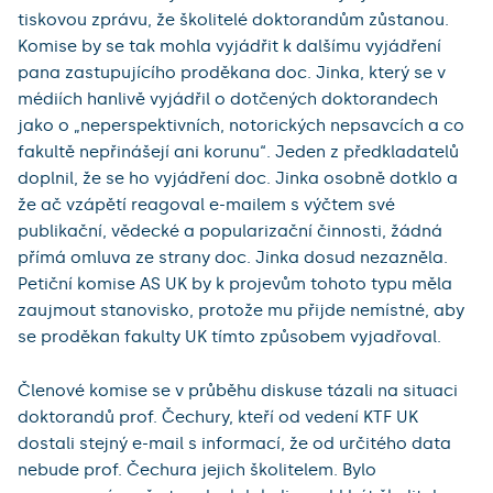
tiskovou zprávu, že školitelé doktorandům zůstanou.
Komise by se tak mohla vyjádřit k dalšímu vyjádření
pana zastupujícího proděkana doc. Jinka, který se v
médiích hanlivě vyjádřil o dotčených doktorandech
jako o „neperspektivních, notorických nepsavcích a co
fakultě nepřinášejí ani korunu“. Jeden z předkladatelů
doplnil, že se ho vyjádření doc. Jinka osobně dotklo a
že ač vzápětí reagoval e-mailem s výčtem své
publikační, vědecké a popularizační činnosti, žádná
přímá omluva ze strany doc. Jinka dosud nezazněla.
Petiční komise AS UK by k projevům tohoto typu měla
zaujmout stanovisko, protože mu přijde nemístné, aby
se proděkan fakulty UK tímto způsobem vyjadřoval.
Členové komise se v průběhu diskuse tázali na situaci
doktorandů prof. Čechury, kteří od vedení KTF UK
dostali stejný e-mail s informací, že od určitého data
nebude prof. Čechura jejich školitelem. Bylo