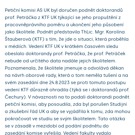
Petiční komisi AS UK byl doručen podnět doktorandů
prof. Petráčka z KTF UK týkající se jeho propuštění z
pracovněprávního poměru a ukončení jeho působení
jako školitele. Podnět představila ThLic. Mgr. Karolína
Štauberová (KTF) s tím, že jde o situaci, která proběhla
v médiích. Vedení KTF UK v krátkém časovém sledu
obeslalo doktorandy prof. Petráčka, že prof. Petráček
nebude od určitého data nadále jejich školitelem.
Poznamenala, že školitele jmenuje a odvolává děkan
na návrh oborové rady, která o tom neměla tušení a na
svém zasedání dne 24.8.2023 se proti tomuto postupu
vedení KTF důrazně ohradila (týká se i doktorandů prof.
Čechury). V návaznosti na to podali doktorandi podnět
petiční komisi, aby posoudila, zda byl porušen Studijní
a zkušební řád UK a aby se vyjádřila k tomu, zda mohou
pokračovat ve studiu se svým školitelem. Tato otázka
se v zásadě v mezidobí od podání podnětu do
zasedání komise vyřešila. Vedení fakulty vydalo