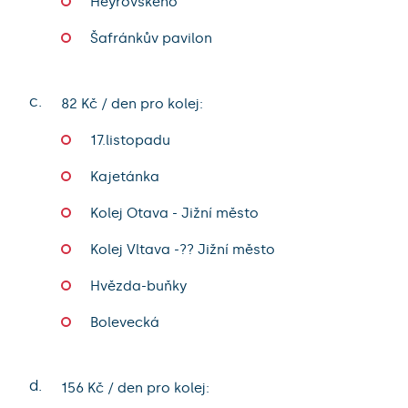
Heyrovského
Šafránkův pavilon
c.
82 Kč / den pro kolej:
17.listopadu
Kajetánka
Kolej Otava - Jižní město
Kolej Vltava -?? Jižní město
Hvězda-buňky
Bolevecká
d.
156 Kč / den pro kolej: