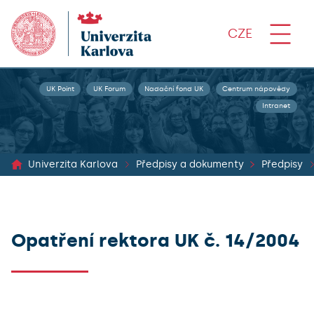
CZE
UK Point
UK Forum
Nadační fond UK
Centrum nápovědy
Intranet
Univerzita Karlova
Předpisy a dokumenty
Předpisy
Opatření rektora UK č. 14/2004