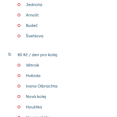
Jednota
Arnošt
Budeč
Švehlova
b.
80 Kč / den pro kolej:
Větrník
Hvězda
Ivana Olbrachta
Nová kolej
Houštka