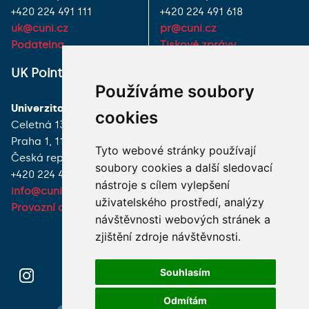
+420 224 491 111
+420 224 491 618
uk@cuni.cz
pr@cuni.cz
Podatelna
Tiskové zprávy
UK Point
VŠECHNY KONTAKTY
Používáme soubory
Univerzita Karlova
MÁM DOTAZ
cookies
Celetná 13
Praha 1, 116 36
JAK K NÁM?
Tyto webové stránky používají
Česká republika
soubory cookies a další sledovací
+420 224 491 850
nástroje s cílem vylepšení
info@cuni.cz
uživatelského prostředí, analýzy
Provozní doba a kontakty
návštěvnosti webových stránek a
zjištění zdroje návštěvnosti.
Souhlasím
Odmítám