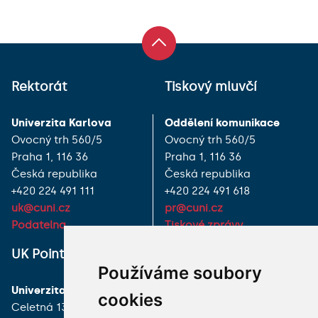
Rektorát
Tiskový mluvčí
Univerzita Karlova
Oddělení komunikace
Ovocný trh 560/5
Ovocný trh 560/5
Praha 1, 116 36
Praha 1, 116 36
Česká republika
Česká republika
+420 224 491 111
+420 224 491 618
uk@cuni.cz
pr@cuni.cz
Podatelna
Tiskové zprávy
UK Point
VŠECHNY KONTAKTY
Používáme soubory
Univerzita Karlova
MÁM DOTAZ
cookies
Celetná 13