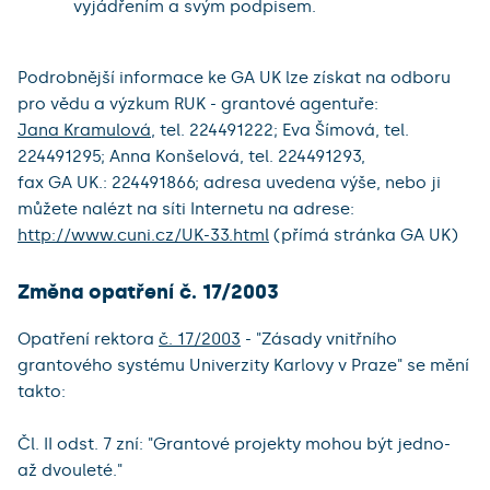
vyjádřením a svým podpisem.
Podrobnější informace ke GA UK lze získat na odboru
pro vědu a výzkum RUK - grantové agentuře:
Jana Kramulová
, tel. 224491222; Eva Šímová, tel.
224491295; Anna Konšelová, tel. 224491293,
fax GA UK.: 224491866; adresa uvedena výše, nebo ji
můžete nalézt na síti Internetu na adrese:
http://www.cuni.cz/UK-33.html
(přímá stránka GA UK)
Změna opatření č. 17/2003
Opatření rektora
č. 17/2003
- "Zásady vnitřního
grantového systému Univerzity Karlovy v Praze" se mění
takto:
Čl. II odst. 7 zní: "Grantové projekty mohou být jedno-
až dvouleté."