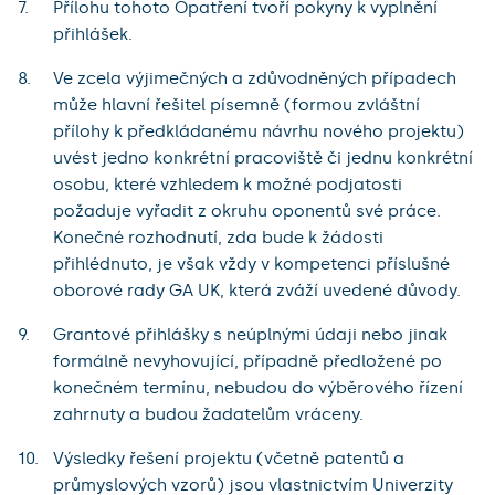
Přílohu tohoto Opatření tvoří pokyny k vyplnění
přihlášek.
Ve zcela výjimečných a zdůvodněných případech
může hlavní řešitel písemně (formou zvláštní
přílohy k předkládanému návrhu nového projektu)
uvést jedno konkrétní pracoviště či jednu konkrétní
osobu, které vzhledem k možné podjatosti
požaduje vyřadit z okruhu oponentů své práce.
Konečné rozhodnutí, zda bude k žádosti
přihlédnuto, je však vždy v kompetenci příslušné
oborové rady GA UK, která zváží uvedené důvody.
Grantové přihlášky s neúplnými údaji nebo jinak
formálně nevyhovující, případně předložené po
konečném termínu, nebudou do výběrového řízení
zahrnuty a budou žadatelům vráceny.
Výsledky řešení projektu (včetně patentů a
průmyslových vzorů) jsou vlastnictvím Univerzity