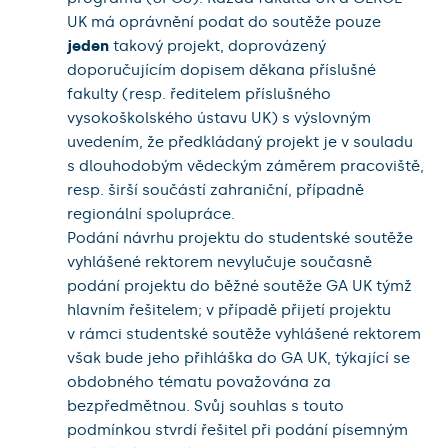
UK má oprávnění podat do soutěže pouze
jeden
takový projekt, doprovázený
doporučujícím dopisem děkana příslušné
fakulty (resp. ředitelem příslušného
vysokoškolského ústavu UK) s výslovným
uvedením, že předkládaný projekt je v souladu
s dlouhodobým vědeckým záměrem pracoviště,
resp. širší součástí zahraniční, případně
regionální spolupráce.
Podání návrhu projektu do studentské soutěže
vyhlášené rektorem nevylučuje současně
podání projektu do běžné soutěže GA UK týmž
hlavním řešitelem; v případě přijetí projektu
v rámci studentské soutěže vyhlášené rektorem
však bude jeho přihláška do GA UK, týkající se
obdobného tématu považována za
bezpředmětnou. Svůj souhlas s touto
podmínkou stvrdí řešitel při podání písemným