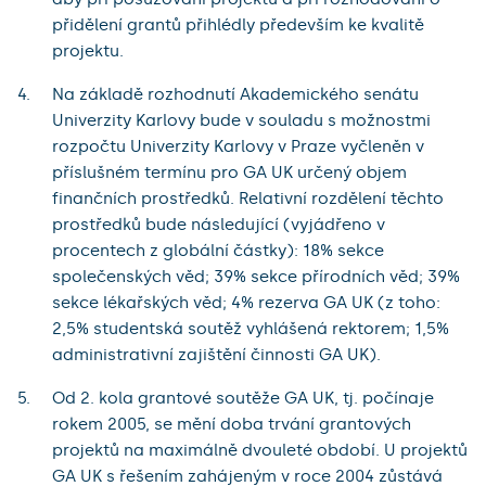
přidělení grantů přihlédly především ke kvalitě
projektu.
Na základě rozhodnutí Akademického senátu
Univerzity Karlovy bude v souladu s možnostmi
rozpočtu Univerzity Karlovy v Praze vyčleněn v
příslušném termínu pro GA UK určený objem
finančních prostředků. Relativní rozdělení těchto
prostředků bude následující (vyjádřeno v
procentech z globální částky): 18% sekce
společenských věd; 39% sekce přírodních věd; 39%
sekce lékařských věd; 4% rezerva GA UK (z toho:
2,5% studentská soutěž vyhlášená rektorem; 1,5%
administrativní zajištění činnosti GA UK).
Od 2. kola grantové soutěže GA UK, tj. počínaje
rokem 2005, se mění doba trvání grantových
projektů na maximálně dvouleté období. U projektů
GA UK s řešením zahájeným v roce 2004 zůstává