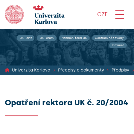
CZE
UK Point
UK Forum
Nadační fond UK
Centrum nápovědy
Intranet
Univerzita Karlova
Předpisy a dokumenty
Předpisy
Opatření rektora UK č. 20/2004