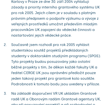
Karlovy v Praze ze dne 30. září 2004 vyhlašuji
zásady a priority interního grantového systému UK
pro rok 2005. Jejich cílem je v souladu s platným
právním předpisem o podpoře výzkumu a vývoje z
veřejných prostředků umožnit především mladým
pracovníkům UK zapojení do vědecké činnosti a
nastartování jejich vědecké práce.
Současně jsem rozhodl pro rok 2005 vyhlásit
studentskou soutěž projektů předkládaných
studenty v doktorském studijním programu (SPGS).
Tyto projekty budou posuzovány jako ostatní
běžné projekty s tím, že děkan každé fakulty UK a
ředitel CERGE UK jsou oprávněni předložit pouze
jeden takový projekt pro grantové kolo soutěže.
Podrobnosti k tomuto bodu jsou uvedeny v příloze.
Na základě doporučení VR UK ukládám Grantové
radě UK a Oborovým radám Grantové agentury UK,
aby při posuzování projektů a při rozhodování o