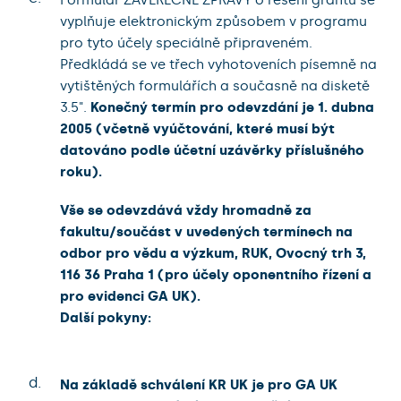
vyplňuje elektronickým způsobem v programu
pro tyto účely speciálně připraveném.
Předkládá se ve třech vyhotoveních písemně na
vytištěných formulářích a současně na disketě
3.5".
Konečný termín pro odevzdání je 1. dubna
2005 (včetně vyúčtování, které musí být
datováno podle účetní uzávěrky příslušného
roku).
Vše se odevzdává vždy hromadně za
fakultu/součást v uvedených termínech na
odbor pro vědu a výzkum, RUK, Ovocný trh 3,
116 36 Praha 1 (pro účely oponentního řízení a
pro evidenci GA UK).
Další pokyny:
d.
Na základě schválení KR UK je pro GA UK