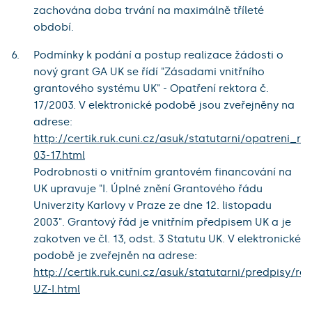
zachována doba trvání na maximálně tříleté
období.
Podmínky k podání a postup realizace žádosti o
nový grant GA UK se řídí "Zásadami vnitřního
grantového systému UK" - Opatření rektora č.
17/2003. V elektronické podobě jsou zveřejněny na
adrese:
http://certik.ruk.cuni.cz/asuk/statutarni/opatreni_re
03-17.html
Podrobnosti o vnitřním grantovém financování na
UK upravuje "I. Úplné znění Grantového řádu
Univerzity Karlovy v Praze ze dne 12. listopadu
2003". Grantový řád je vnitřním předpisem UK a je
zakotven ve čl. 13, odst. 3 Statutu UK. V elektronické
podobě je zveřejněn na adrese:
http://certik.ruk.cuni.cz/asuk/statutarni/predpisy/re
UZ-I.html