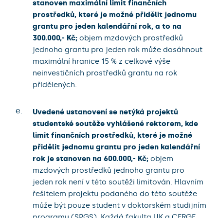
stanoven maximální limit finančních
prostředků, které je možné přidělit jednomu
grantu pro jeden kalendářní rok, a to na
300.000,- Kč;
objem mzdových prostředků
jednoho grantu pro jeden rok může dosáhnout
maximální hranice 15 % z celkové výše
neinvestičních prostředků grantu na rok
přidělených.
e.
Uvedené ustanovení se netýká projektů
studentské soutěže vyhlášené rektorem, kde
limit finančních prostředků, které je možné
přidělit jednomu grantu pro jeden kalendářní
rok je stanoven na 600.000,- Kč;
objem
mzdových prostředků jednoho grantu pro
jeden rok není v této soutěži limitován. Hlavním
řešitelem projektu podaného do této soutěže
může být pouze student v doktorském studijním
programu (SPGS). Každá fakulta UK a CERGE