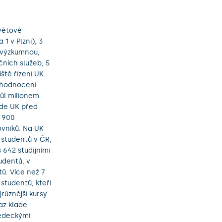
světové
 1 v Plzni), 3
, výzkumnou,
čních služeb, 5
ště řízení UK.
. hodnocení
ůl milionem
ede UK před
7 900
vníků. Na UK
 studentů v ČR,
 642 studijními
udentů, v
ů. Více než 7
studentů, kteří
různější kursy
az klade
vědeckými