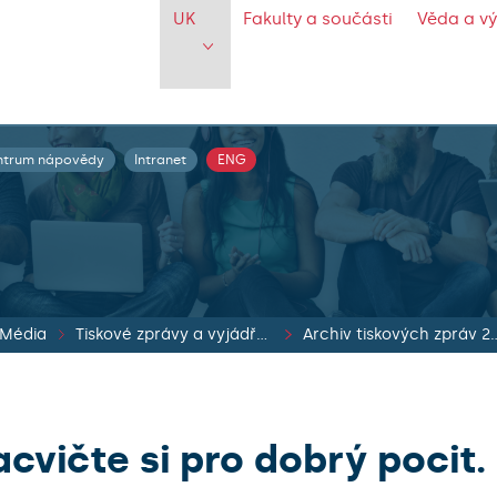
UK
Fakulty a součásti
Věda a v
ntrum nápovědy
Intranet
ENG
Média
Tiskové zprávy a vyjádření vedení UK
Archiv tiskových zp
acvičte si pro dobrý pocit.