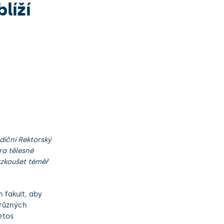
líží
adiční Rektorský
ra tělesné
yzkoušet téměř
h fakult, aby
 různých
etos