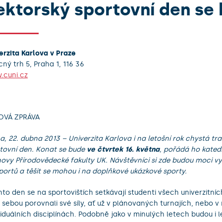
ektorský sportovní den se b
erzita Karlova v Praze
ný trh 5, Praha 1, 116 36
cuni.cz
OVÁ ZPRÁVA
a, 22. dubna 2013 – Univerzita Karlova i na letošní rok chystá tr
tovní den. Konat se bude
ve čtvrtek 16. května
, pořádá ho kated
ovy Přírodovědecké fakulty UK. Návštěvníci si zde budou moci v
portů a těšit se mohou i na doplňkové ukázkové sporty.
nto den se na sportovištích setkávají studenti všech univerzitníc
 sebou porovnali své síly, ať už v plánovaných turnajích, nebo v
viduálních disciplínách. Podobně jako v minulých letech budou i l