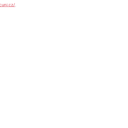
cuni.cz/
.