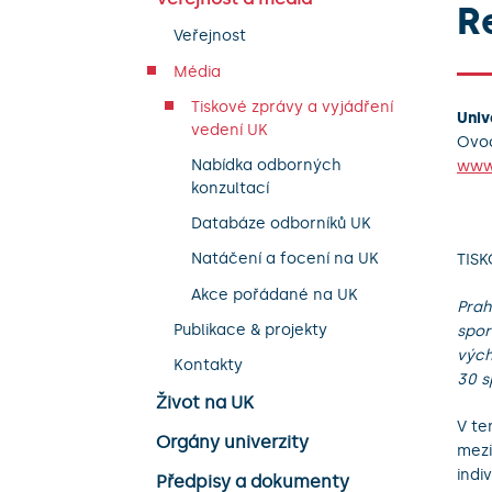
R
Veřejnost
Média
Tiskové zprávy a vyjádření
Univ
vedení UK
Ovoc
Nabídka odborných
www.
konzultací
Databáze odborníků UK
Natáčení a focení na UK
TISK
Akce pořádané na UK
Prah
Publikace & projekty
spor
vých
Kontakty
30 s
Život na UK
V te
Orgány univerzity
mezi
indi
Předpisy a dokumenty