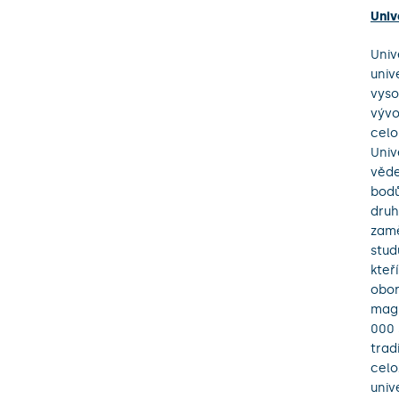
Univ
Univ
univ
vyso
vývo
celo
Univ
věde
bodů
druh
zamě
stud
kteř
obor
magi
000 
trad
celo
univ