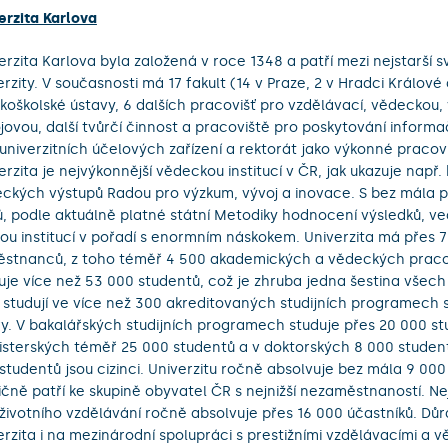
erzita Karlova
erzita Karlova byla založená v roce 1348 a patří mezi nejstarší 
erzity. V současnosti má 17 fakult (14 v Praze, 2 v Hradci Králové a
koškolské ústavy, 6 dalších pracovišť pro vzdělávací, vědeckou
jovou, další tvůrčí činnost a pracoviště pro poskytování informa
univerzitních účelových zařízení a rektorát jako výkonné pracovi
erzita je nejvýkonnější vědeckou institucí v ČR, jak ukazuje např
ckých výstupů Radou pro výzkum, vývoj a inovace. S bez mála p
, podle aktuálně platné státní Metodiky hodnocení výsledků, v
ou institucí v pořadí s enormním náskokem. Univerzita má přes 
stnanců, z toho téměř 4 500 akademických a vědeckých praco
uje více než 53 000 studentů, což je zhruba jedna šestina všech
í studují ve více než 300 akreditovaných studijních programech s
y. V bakalářských studijních programech studuje přes 20 000 st
sterských téměř 25 000 studentů a v doktorských 8 000 student
studentů jsou cizinci. Univerzitu ročně absolvuje bez mála 9 000 
ičně patří ke skupině obyvatel ČR s nejnižší nezaměstnaností. Nej
životního vzdělávání ročně absolvuje přes 16 000 účastníků. Důr
erzita i na mezinárodní spolupráci s prestižními vzdělávacími a 