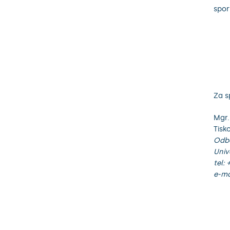
spor
Za s
Mgr.
Tisk
Odbo
Univ
tel:
e-ma