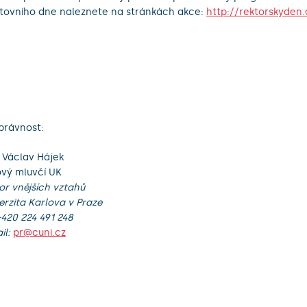
tovního dne naleznete na stránkách akce:
http://rektorskyden.
právnost:
 Václav Hájek
ový mluvčí UK
r vnějších vztahů
erzita Karlova v Praze
 +420 224 491 248
il:
pr@cuni.cz