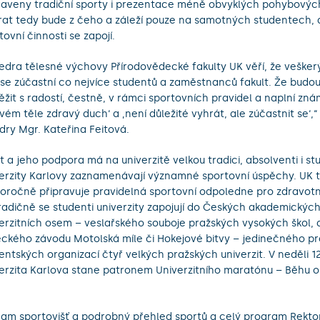
raveny tradiční sporty i prezentace méně obvyklých pohybových 
rat tedy bude z čeho a záleží pouze na samotných studentech, 
tovní činnosti se zapojí.
edra tělesné výchovy Přírodovědecké fakulty UK věří, že veške
 se zúčastní co nejvíce studentů a zaměstnanců fakult. Že budou
ěžit s radostí, čestně, v rámci sportovních pravidel a naplní zná
vém těle zdravý duch‘ a ‚není důležité vyhrát, ale zúčastnit se‘,“
dry Mgr. Kateřina Feitová.
t a jeho podpora má na univerzitě velkou tradici, absolventi i st
erzity Karlovy zaznamenávají významné sportovní úspěchy. UK 
oročně připravuje pravidelná sportovní odpoledne pro zdravotn
tradičně se studenti univerzity zapojují do Českých akademických
erzitních osem – veslařského souboje pražských vysokých škol, 
ckého závodu Motolská míle či Hokejové bitvy – jedinečného pr
entských organizací čtyř velkých pražských univerzit. V neděli 1
erzita Karlova stane patronem Univerzitního maratónu – Běhu o
am sportovišť a podrobný přehled sportů a celý program Rekto