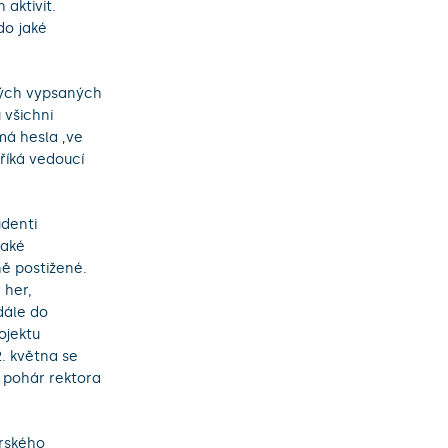
aktivit.
do jaké
rých vypsaných
 všichni
má hesla ‚ve
 říká vedoucí
udenti
také
ě postižené.
 her,
dále do
ojektu
2. května se
 pohár rektora
rského