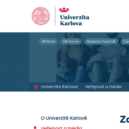
UK Point
UK Forum
Nadační fond UK
Ce
Univerzita Karlova
Veřejnost a média
Z
O Univerzitě Karlově
Veřejnost a média