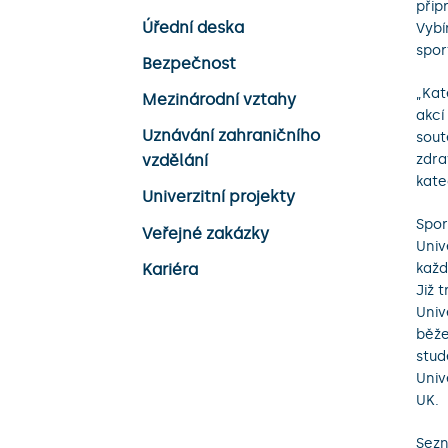
přip
Úřední deska
Vybí
spor
Bezpečnost
„Kat
Mezinárodní vztahy
akcí
Uznávání zahraničního
sout
zdra
vzdělání
kate
Univerzitní projekty
Spor
Veřejné zakázky
Univ
každ
Kariéra
Již 
Univ
běže
stud
Univ
UK.
Sezn