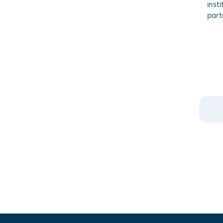
inst
part