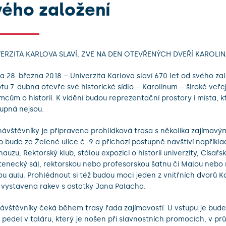
vého založení
ERZITA KARLOVA SLAVÍ, ZVE NA DEN OTEVŘENÝCH DVEŘÍ KAROLI
a 28. března 2018 – Univerzita Karlova slaví 670 let od svého zal
tu 7. dubna otevře své historické sídlo – Karolinum – široké veřej
mcům o historii. K vidění budou reprezentační prostory i místa, 
tupná nejsou.
návštěvníky je připravena prohlídková trasa s několika zajímavý
p bude ze Želené ulice č. 9 a příchozí postupně navštíví napříkla
auzu, Rektorský klub, stálou expozici o historii univerzity, Císařsk
tenecký sál, rektorskou nebo profesorskou šatnu či Malou neb
ou aulu. Prohlédnout si též budou moci jeden z vnitřních dvorů K
 vystavena rakev s ostatky Jana Palacha.
ávštěvníky čeká během trasy řada zajímavostí. U vstupu je bude
t pedel v taláru, který je nošen při slavnostních promocích, v p