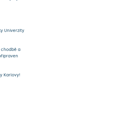
y Univerzity
é chodbě a
připraven
y Karlovy!