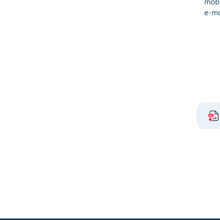
mobi
e-ma