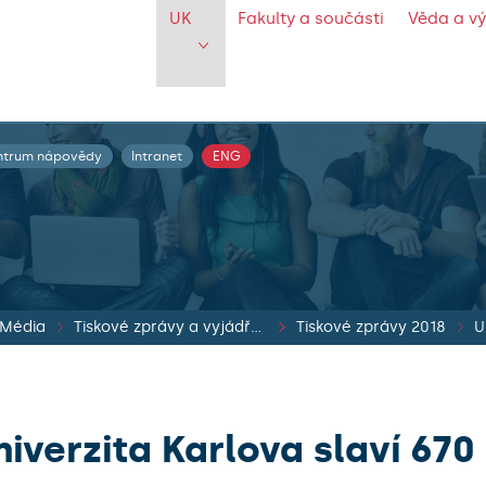
UK
Fakulty a součásti
Věda a v
ntrum nápovědy
Intranet
ENG
Média
Tiskové zprávy a vyjádření vedení UK
Tiskové zprávy 2018
U
niverzita Karlova slaví 670 