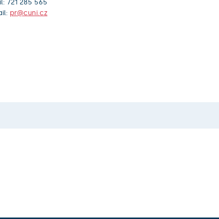
l: 721 285 565
il:
pr@cuni.cz