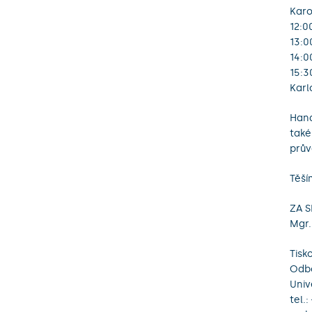
Karo
12:0
13:0
14:0
15:3
Karl
Hand
také
prův
Těší
ZA 
Mgr.
Tisk
Odbo
Univ
tel.