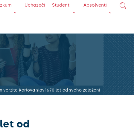
ýzkum
Uchazeči
Studenti
Absolventi
niverzita Karlova slaví 670 let od svého založení
let od