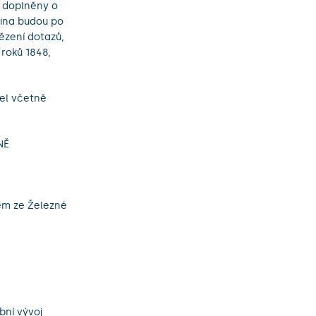
u doplněny o
lina budou po
ězení dotazů,
roků 1848,
zel včetně
NĚ
dem ze Železné
bní vývoj