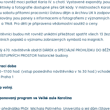
u rovněž moci potkat Karla IV. s chotí. Vystavené exponáty jso
ětlivky a fotografie dostupné přes QR kódy. V místnostech Karo
u sobotu přítomni pracovníci Ústavu dějin a Archivu UK k zodpov
alovány jsou panely s informacemi a fotografiemi z významných 
 a 1968. Pro děti je připravena vědomostní soutěž o ceny.
těvníci budou mít rovněž unikátní příležitost spatřit všech 13 že
ilních popisků o významu zobrazených symbolů na insigniích.
ý 670. návštěvník obdrží DÁREK a SPECIÁLNÍ PROHLÍDKU DO BĚŽ
ÍSTUPNÝCH PROSTOR historické budovy.
rací doba
0–17:00 hod. (vstup posledního návštěvníka v 16:30 hod.) vcho
, Praha 1
p volný.
onovaný program ve Velké aule Karolina
0 přednáška PhDr. Michala Patrného: Univerzita a její dům (Stave