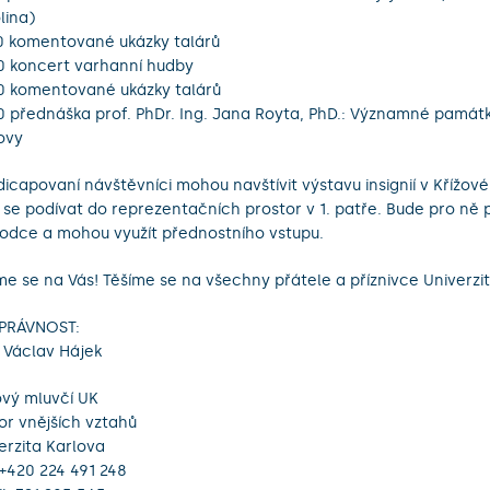
lina)
0 komentované ukázky talárů
0 koncert varhanní hudby
0 komentované ukázky talárů
0 přednáška prof. PhDr. Ing. Jana Royta, PhD.: Významné památk
ovy
icapovaní návštěvníci mohou navštívit výstavu insignií v Křížov
 se podívat do reprezentačních prostor v 1. patře. Bude pro ně 
odce a mohou využít přednostního vstupu.
me se na Vás! Těšíme se na všechny přátele a příznivce Univerzit
SPRÁVNOST:
 Václav Hájek
ový mluvčí UK
r vnějších vztahů
erzita Karlova
: +420 224 491 248