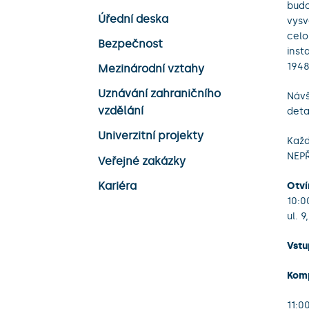
budo
Úřední deska
vysv
celo
Bezpečnost
inst
1948
Mezinárodní vztahy
Uznávání zahraničního
Návš
vzdělání
deta
Univerzitní projekty
Každ
NEPŘ
Veřejné zakázky
Kariéra
Otví
10:0
ul. 9
Vstu
Komp
11:0