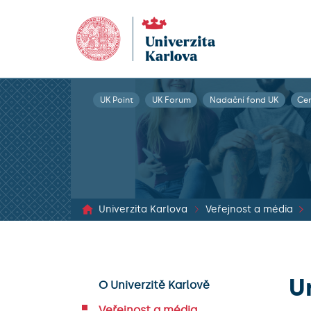
UK Point
UK Forum
Nadační fond UK
Ce
Univerzita Karlova
Veřejnost a média
U
O Univerzitě Karlově
Veřejnost a média