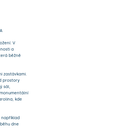
NA
ožení. V
nosti a
která běžně
mi zastávkami.
d prostory
ý sál,
o monumentální
arolina, kde
 například
růběhu dne