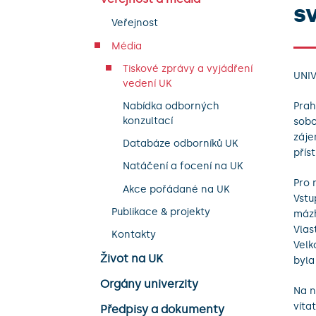
s
Veřejnost
Média
Tiskové zprávy a vyjádření
UNIV
vedení UK
Prah
Nabídka odborných
konzultací
sobo
záje
Databáze odborníků UK
přís
Natáčení a focení na UK
Pro 
Akce pořádané na UK
Vstu
Publikace & projekty
mázh
Vlas
Kontakty
Velk
Život na UK
byla
Orgány univerzity
Na n
víta
Předpisy a dokumenty