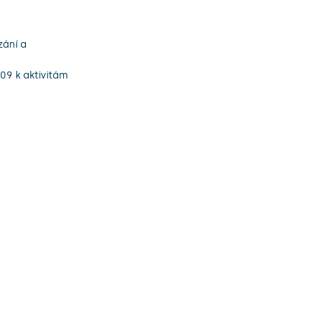
zání a
09 k aktivitám