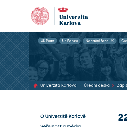
UK Point
UK Forum
Nadační fond UK
Ce
Univerzita Karlova
Úřední deska
2
O Univerzitě Karlově
Veřejnost a média