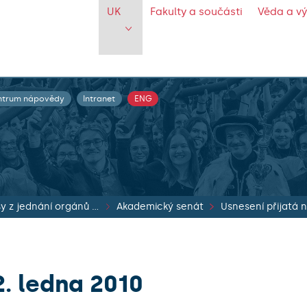
UK
Fakulty a součásti
Věda a v
ntrum nápovědy
Intranet
ENG
Zápisy z jednání orgánů UK
Akademický senát
2. ledna 2010