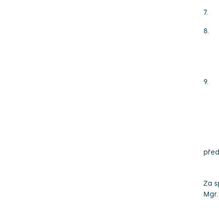
před
Za s
Mgr.