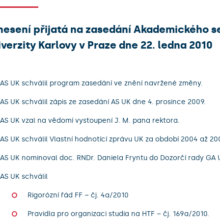
nesení přijatá na zasedání Akademického s
verzity Karlovy v Praze dne 22. ledna 2010
AS UK schválil program zasedání ve znění navržené změny.
AS UK schválil zápis ze zasedání AS UK dne 4. prosince 2009.
AS UK vzal na vědomí vystoupení J. M. pana rektora.
AS UK schválil Vlastní hodnotící zprávu UK za období 2004 až 20
AS UK nominoval doc. RNDr. Daniela Fryntu do Dozorčí rady GA 
AS UK schválil
Rigorózní řád FF – čj. 4a/2010
Pravidla pro organizaci studia na HTF – čj. 169a/2010.