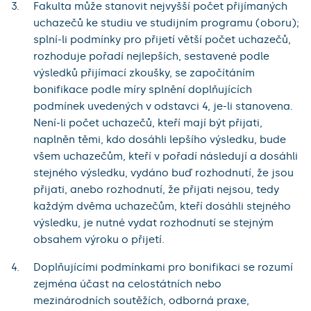
Fakulta může stanovit nejvyšší počet přijímaných
uchazečů ke studiu ve studijním programu (oboru);
splní-li podmínky pro přijetí větší počet uchazečů,
rozhoduje pořadí nejlepších, sestavené podle
výsledků přijímací zkoušky, se započítáním
bonifikace podle míry splnění doplňujících
podmínek uvedených v odstavci 4, je-li stanovena.
Není-li počet uchazečů, kteří mají být přijati,
naplněn těmi, kdo dosáhli lepšího výsledku, bude
všem uchazečům, kteří v pořadí následují a dosáhli
stejného výsledku, vydáno buď rozhodnutí, že jsou
přijati, anebo rozhodnutí, že přijati nejsou, tedy
každým dvěma uchazečům, kteří dosáhli stejného
výsledku, je nutné vydat rozhodnutí se stejným
obsahem výroku o přijetí.
Doplňujícími podmínkami pro bonifikaci se rozumí
zejména účast na celostátních nebo
mezinárodních soutěžích, odborná praxe,