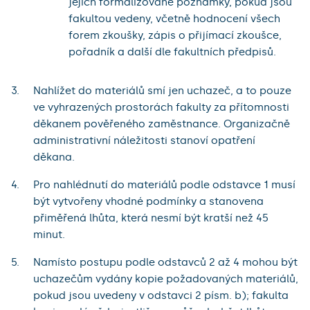
jejich formalizované poznámky, pokud jsou
fakultou vedeny, včetně hodnocení všech
forem zkoušky, zápis o přijímací zkoušce,
pořadník a další dle fakultních předpisů.
Nahlížet do materiálů smí jen uchazeč, a to pouze
ve vyhrazených prostorách fakulty za přítomnosti
děkanem pověřeného zaměstnance. Organizačně
administrativní náležitosti stanoví opatření
děkana.
Pro nahlédnutí do materiálů podle odstavce 1 musí
být vytvořeny vhodné podmínky a stanovena
přiměřená lhůta, která nesmí být kratší než 45
minut.
Namísto postupu podle odstavců 2 až 4 mohou být
uchazečům vydány kopie požadovaných materiálů,
pokud jsou uvedeny v odstavci 2 písm. b); fakulta