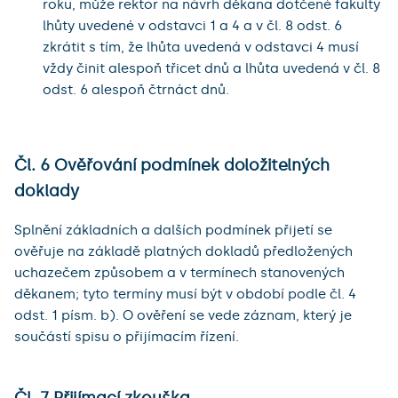
roku, může rektor na návrh děkana dotčené fakulty
lhůty uvedené v odstavci 1 a 4 a v čl. 8 odst. 6
zkrátit s tím, že lhůta uvedená v odstavci 4 musí
vždy činit alespoň třicet dnů a lhůta uvedená v čl. 8
odst. 6 alespoň čtrnáct dnů.
Čl. 6 Ověřování podmínek doložitelných
doklady
Splnění základních a dalších podmínek přijetí se
ověřuje na základě platných dokladů předložených
uchazečem způsobem a v termínech stanovených
děkanem; tyto termíny musí být v období podle čl. 4
odst. 1 písm. b). O ověření se vede záznam, který je
součástí spisu o přijímacím řízení.
Čl. 7 Přijímací zkouška