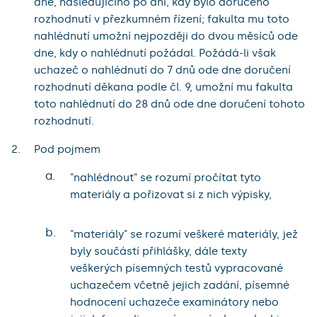
dne, následujícího po dni, kdy bylo doručeno
rozhodnutí v přezkumném řízení; fakulta mu toto
nahlédnutí umožní nejpozději do dvou měsíců ode
dne, kdy o nahlédnutí požádal. Požádá-li však
uchazeč o nahlédnutí do 7 dnů ode dne doručení
rozhodnutí děkana podle čl. 9, umožní mu fakulta
toto nahlédnutí do 28 dnů ode dne doručení tohoto
rozhodnutí.
Pod pojmem
a.
"nahlédnout" se rozumí pročítat tyto
materiály a pořizovat si z nich výpisky,
b.
"materiály" se rozumí veškeré materiály, jež
byly součástí přihlášky, dále texty
veškerých písemných testů vypracované
uchazečem včetně jejich zadání, písemné
hodnocení uchazeče examinátory nebo