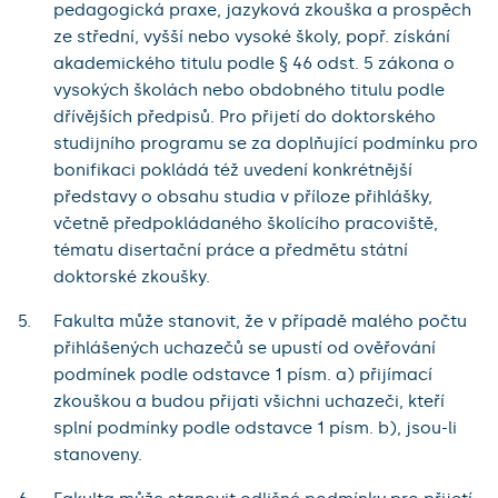
pedagogická praxe, jazyková zkouška a prospěch
ze střední, vyšší nebo vysoké školy, popř. získání
akademického titulu podle § 46 odst. 5 zákona o
vysokých školách nebo obdobného titulu podle
dřívějších předpisů. Pro přijetí do doktorského
studijního programu se za doplňující podmínku pro
bonifikaci pokládá též uvedení konkrétnější
představy o obsahu studia v příloze přihlášky,
včetně předpokládaného školícího pracoviště,
tématu disertační práce a předmětu státní
doktorské zkoušky.
Fakulta může stanovit, že v případě malého počtu
přihlášených uchazečů se upustí od ověřování
podmínek podle odstavce 1 písm. a) přijímací
zkouškou a budou přijati všichni uchazeči, kteří
splní podmínky podle odstavce 1 písm. b), jsou-li
stanoveny.