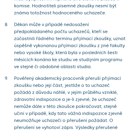
komise. Hodnotiteli písemné zkoušky nesmí být
známa totožnost hodnoceného uchazeče.
Děkan může v případě nedosažení
předpokládaného počtu uchazečů, kteří se
zúčastnili řádného termínu přijímací zkoušky, uznat
úspěšně vykonanou přijímací zkoušku z jiné fakulty
nebo vysoké školy, která byla v posledních šesti
měsících konána ke studiu ve studijním programu
ve stejné či obdobné oblasti studia.
Pověřený akademický pracovník přeruší přijímací
zkoušku nebo její část, jestliže o to uchazeč
požádá z důvodu náhlé, v jejím průběhu vzniklé,
zdravotní indispozice a je-li zjevné, že uchazeč
nemůže dále v této zkoušce pokračovat; stejně
učiní v případě, kdy tato vážná indispozice zjevně
neumožňuje uchazeči o přerušení požádat. O
přerušení se vyhotoví zápis. Výsledky přerušené