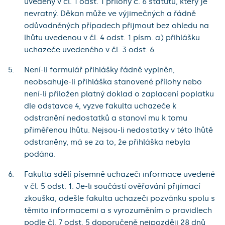
uvedený v čl. 1 odst. 1 přílohy č. 6 statutu, který je
nevratný. Děkan může ve výjimečných a řádně
odůvodněných případech přijmout bez ohledu na
lhůtu uvedenou v čl. 4 odst. 1 písm. a) přihlášku
uchazeče uvedeného v čl. 3 odst. 6.
Není-li formulář přihlášky řádně vyplněn,
neobsahuje-li přihláška stanovené přílohy nebo
není-li přiložen platný doklad o zaplacení poplatku
dle odstavce 4, vyzve fakulta uchazeče k
odstranění nedostatků a stanoví mu k tomu
přiměřenou lhůtu. Nejsou-li nedostatky v této lhůtě
odstraněny, má se za to, že přihláška nebyla
podána.
Fakulta sdělí písemně uchazeči informace uvedené
v čl. 5 odst. 1. Je-li součástí ověřování přijímací
zkouška, odešle fakulta uchazeči pozvánku spolu s
těmito informacemi a s vyrozuměním o pravidlech
podle čl. 7 odst. 5 doporučeně nejpozději 28 dnů