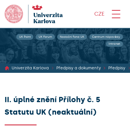
CZE
UK Point
UK Forum
Nadační fond UK
Centrum nápovědy
Intranet
Univerzita Karlova
Předpisy a dokumenty
Předpisy
II. úplné znění Přílohy č. 5
Statutu UK (neaktuální)