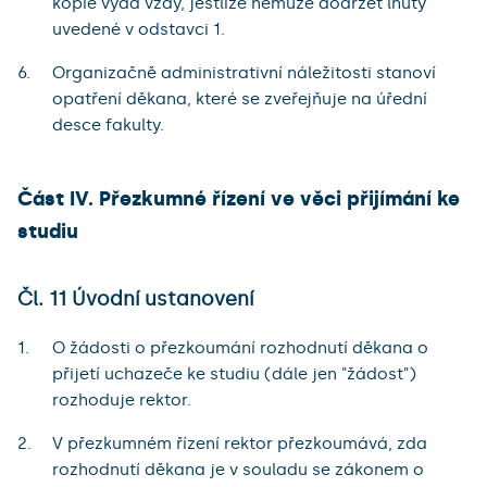
kopie vydá vždy, jestliže nemůže dodržet lhůty
uvedené v odstavci 1.
Organizačně administrativní náležitosti stanoví
opatření děkana, které se zveřejňuje na úřední
desce fakulty.
Část IV. Přezkumné řízení ve věci přijímání ke
studiu
Čl. 11 Úvodní ustanovení
O žádosti o přezkoumání rozhodnutí děkana o
přijetí uchazeče ke studiu (dále jen "žádost")
rozhoduje rektor.
V přezkumném řízení rektor přezkoumává, zda
rozhodnutí děkana je v souladu se zákonem o