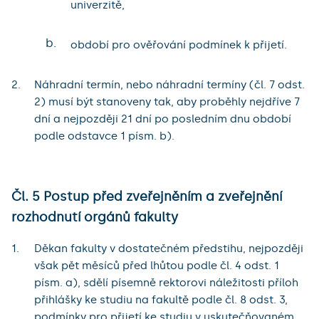
univerzitě,
b.
období pro ověřování podmínek k přijetí.
Náhradní termín, nebo náhradní termíny (čl. 7 odst.
2) musí být stanoveny tak, aby proběhly nejdříve 7
dní a nejpozději 21 dní po posledním dnu období
podle odstavce 1 písm. b).
Čl. 5 Postup před zveřejněním a zveřejnění
rozhodnutí orgánů fakulty
Děkan fakulty v dostatečném předstihu, nejpozději
však pět měsíců před lhůtou podle čl. 4 odst. 1
písm. a), sdělí písemně rektorovi náležitosti příloh
přihlášky ke studiu na fakultě podle čl. 8 odst. 3,
podmínky pro přijetí ke studiu v uskutečňovaném