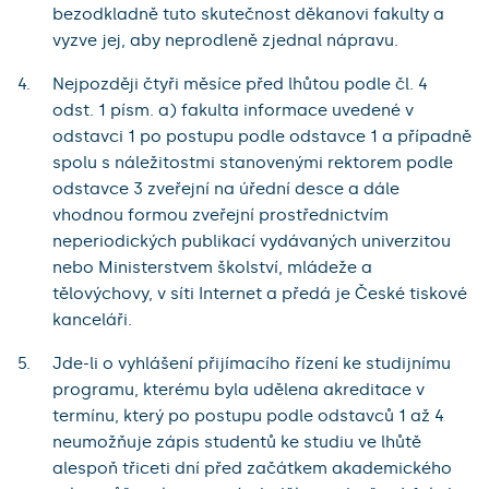
bezodkladně tuto skutečnost děkanovi fakulty a
vyzve jej, aby neprodleně zjednal nápravu.
Nejpozději čtyři měsíce před lhůtou podle čl. 4
odst. 1 písm. a) fakulta informace uvedené v
odstavci 1 po postupu podle odstavce 1 a případně
spolu s náležitostmi stanovenými rektorem podle
odstavce 3 zveřejní na úřední desce a dále
vhodnou formou zveřejní prostřednictvím
neperiodických publikací vydávaných univerzitou
nebo Ministerstvem školství, mládeže a
tělovýchovy, v síti Internet a předá je České tiskové
kanceláři.
Jde-li o vyhlášení přijímacího řízení ke studijnímu
programu, kterému byla udělena akreditace v
termínu, který po postupu podle odstavců 1 až 4
neumožňuje zápis studentů ke studiu ve lhůtě
alespoň třiceti dní před začátkem akademického