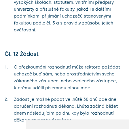
vysokých školách, statutem, vnitřními předpisy
univerzity a příslušné fakulty, jakož i s dalšími
podmínkami přijímání uchazečů stanovenými
fakultou podle čl. 3 a s pravidly způsobu jejich
ověřování.
Čl. 12 Žádost
O přezkoumání rozhodnutí může rektora požádat
uchazeč buď sám, nebo prostřednictvím svého
zákonného zástupce, nebo zvoleného zástupce,
kterému udělil písemnou plnou moc.
Žádost je možné podat ve lhůtě 30 dnů ode dne
doručení rozhodnutí děkana. Lhůta začíná běžet
dnem následujícím po dni, kdy bylo rozhodnutí
děkana studentu doručeno.