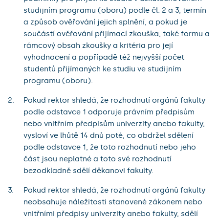
studijním programu (oboru) podle čl. 2 a 3, termín
a způsob ověřování jejich splnění, a pokud je
součástí ověřování přijímací zkouška, také formu a
rámcový obsah zkoušky a kritéria pro její
vyhodnocení a popřípadě též nejvyšší počet
studentů přijímaných ke studiu ve studijním
programu (oboru).
Pokud rektor shledá, že rozhodnutí orgánů fakulty
podle odstavce 1 odporuje právním předpisům
nebo vnitřním předpisům univerzity anebo fakulty,
vysloví ve lhůtě 14 dnů poté, co obdržel sdělení
podle odstavce 1, že toto rozhodnutí nebo jeho
část jsou neplatné a toto své rozhodnutí
bezodkladně sdělí děkanovi fakulty.
Pokud rektor shledá, že rozhodnutí orgánů fakulty
neobsahuje náležitosti stanovené zákonem nebo
vnitřními předpisy univerzity anebo fakulty, sdělí