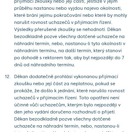
přijímací zkoušky nebo její části, jestliže v jejím
průběhu nastanou nebo vyjdou najevo okolnosti,
které brání jejímu pokračování nebo které by mohly
narušit rovnost uchazečů v přijímacím řízení.
Výsledky přerušené zkoušky se nehodnotí. Děkan
bezodkladně pozve všechny dotčené uchazeče na
náhradní termín, nebo, nastanou-li tyto okolnosti v
náhradním termínu, na další termín, který stanoví
po dohodě s rektorem tak, aby byl nejpozději do 7
dnů od náhradního termínu.
Děkan dodatečně prohlásí vykonanou přijímací
zkoušku nebo její část za neplatnou, pokud se
prokáže, že došlo k jednání, které narušilo rovnost
uchazečů v přijímacím řízení. Toto opatření není
účinné vůči uchazečům, kterým bylo nejpozději v
den jeho vydání doručeno rozhodnutí o přijetí.
Děkan bezodkladně pozve všechny dotčené
uchazeče na náhradní termín, nebo, nastanou-li