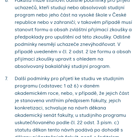
Fakulta může stanovit odlišné podmínky pro přijetí
uchazečů, kteří studují nebo absolvovali studijní
program nebo jeho část na vysoké škole v České
republice nebo v zahraničí; v takovém případě musí
stanovit formu a obsah zvláštní přijímací zkoušky a
předpoklady pro upuštění od této zkoušky. Odlišné
podmínky nesmějí uchazeče znevýhodňovat. V
případě uvedeném v čl. 2 odst. 2 lze formu a obsah
přijímací zkoušky upravit s ohledem na
absolvovaný bakalářský studijní program.
Další podmínky pro přijetí ke studiu ve studijním
programu (odstavec 1 až 6) v daném
akademickém roce, nebo, v případě, že jejich část
je stanovena vnitřním předpisem fakulty, jejich
konkretizaci, schvaluje na návrh děkana
akademický senát fakulty, u studijního programu
uskutečňovaného podle čl. 22 odst. 3 písm. c)
statutu děkan tento návrh podává po dohodě s