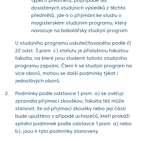
typech předmětů, popřípadě též
dosažených studijních výsledků z těchto
předmětů, jde-li o přijímání ke studiu v
magisterském studijním programu, který
navazuje na bakalářský studijní program.
U studijního programu uskutečňovaného podle čl.
22 odst. 3 písm. c) statutu je příslušnou fakultou
fakulta, na které jsou studenti tohoto studijního
programu zapsáni. Člení-li se studijní program na
více oborů, mohou se další podmínky týkat i
jednotlivých oborů.
Podmínky podle odstavce 1 písm. a) se ověřují
zpravidla přijímací zkouškou; fakulta též může
stanovit, že od přijímací zkoušky nebo její části
bude upuštěno v případě uchazečů, kteří prokáží
splnění podmínek podle odstavce 1 písm. a) nebo
b), jsou-li tyto podmínky stanoveny.