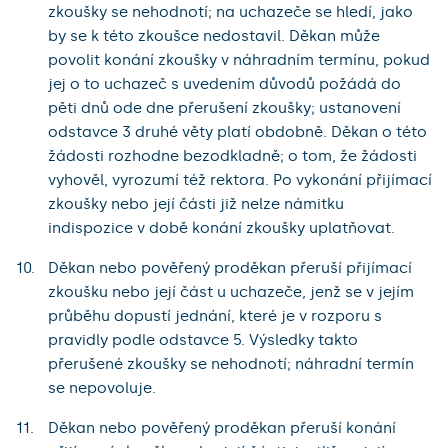
zkoušky se nehodnotí; na uchazeče se hledí, jako
by se k této zkoušce nedostavil. Děkan může
povolit konání zkoušky v náhradním termínu, pokud
jej o to uchazeč s uvedením důvodů požádá do
pěti dnů ode dne přerušení zkoušky; ustanovení
odstavce 3 druhé věty platí obdobně. Děkan o této
žádosti rozhodne bezodkladně; o tom, že žádosti
vyhověl, vyrozumí též rektora. Po vykonání přijímací
zkoušky nebo její části již nelze námitku
indispozice v době konání zkoušky uplatňovat.
Děkan nebo pověřený proděkan přeruší přijímací
zkoušku nebo její část u uchazeče, jenž se v jejím
průběhu dopustí jednání, které je v rozporu s
pravidly podle odstavce 5. Výsledky takto
přerušené zkoušky se nehodnotí; náhradní termín
se nepovoluje.
Děkan nebo pověřený proděkan přeruší konání