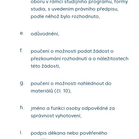
oboru v rámci studijního programu, formy
studia, s uvedením právního předpisu,
podle něhož bylo rozhodnuto,
e.
odůvodnění,
f.
poučení o možnosti podat žádost o
přezkoumání rozhodnutí a o náležitostech
této žádosti,
g.
poučení o možnosti nahlédnout do
materiálů (čl. 10),
h.
jméno a funkci osoby odpovědné za
správnost vyhotovení,
i.
podpis děkana nebo pověřeného