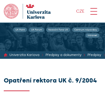
CZE
UK Point
UK Forum
Nadační fond UK
Centrum nápovědy
Intranet
Univerzita Karlova
Předpisy a dokumenty
Předpisy
Opatření rektora UK č. 9/2004