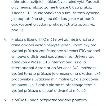
náhradou režijních nákladů ve stejné výši. Žádosti
o výměnu průkazu zaměstnance UK za průkaz
s licencí ITIC bude vyhověno s tím, že tato výměna
je zpoplatněna stejnou částkou jako v případě
opakovaného vydání průkazu (ztráta apod., viz
bod 8).
Průkaz s licencí ITIC může být zaměstnanci pro
dané období vydán nejvýše jeden. Podmínky pro
vydání průkazu zaměstnance s licencí ITIC stanoví
smlouva o distribuci uzavřená mezi Univerzitou
Karlovou v Praze, GTS international s.r.o. a
International Association Services A/S; možnost
vydání tohoto průkazu je omezena na akademické
pracovníky s úvazkem minimálně 0,3 a s pracovní
smlouvou, jejíž doba platnosti přesahuje termín
vydání průkazu alespoň o dvanáct měsíců.
K průkazu bude bezplatně vydáno pouzdro.