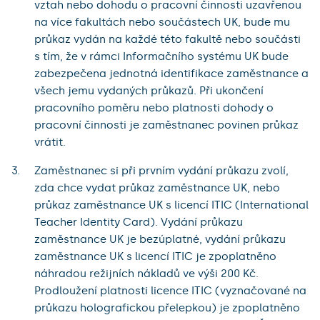
vztah nebo dohodu o pracovní činnosti uzavřenou
na více fakultách nebo součástech UK, bude mu
průkaz vydán na každé této fakultě nebo součásti
s tím, že v rámci Informačního systému UK bude
zabezpečena jednotná identifikace zaměstnance a
všech jemu vydaných průkazů. Při ukončení
pracovního poměru nebo platnosti dohody o
pracovní činnosti je zaměstnanec povinen průkaz
vrátit.
Zaměstnanec si při prvním vydání průkazu zvolí,
zda chce vydat průkaz zaměstnance UK, nebo
průkaz zaměstnance UK s licencí ITIC (International
Teacher Identity Card). Vydání průkazu
zaměstnance UK je bezúplatné, vydání průkazu
zaměstnance UK s licencí ITIC je zpoplatněno
náhradou režijních nákladů ve výši 200 Kč.
Prodloužení platnosti licence ITIC (vyznačované na
průkazu holografickou přelepkou) je zpoplatněno