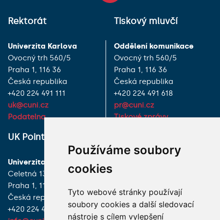
Rektorát
Tiskový mluvčí
Univerzita Karlova
Oddělení komunikace
Ovocný trh 560/5
Ovocný trh 560/5
Praha 1, 116 36
Praha 1, 116 36
Česká republika
Česká republika
+420 224 491 111
+420 224 491 618
uk@cuni.cz
pr@cuni.cz
Podatelna
Tiskové zprávy
UK Point
VŠECHNY KONTAKTY
Používáme soubory
Univerzita Karlova
MÁM DOTAZ
cookies
Celetná 13
Praha 1, 116 36
JAK K NÁM?
Tyto webové stránky používají
Česká republika
soubory cookies a další sledovací
+420 224 491 850
nástroje s cílem vylepšení