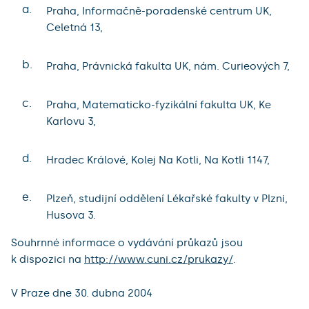
a.
Praha, Informačně-poradenské centrum UK,
Celetná 13,
b.
Praha, Právnická fakulta UK, nám. Curieových 7,
c.
Praha, Matematicko-fyzikální fakulta UK, Ke
Karlovu 3,
d.
Hradec Králové, Kolej Na Kotli, Na Kotli 1147,
e.
Plzeň, studijní oddělení Lékařské fakulty v Plzni,
Husova 3.
Souhrnné informace o vydávání průkazů jsou
k dispozici na
http://www.cuni.cz/prukazy/
.
V Praze dne 30. dubna 2004