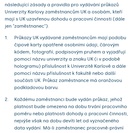
následující zásady a pravidla pro vydávání průkazů
Univerzity Karlovy zaměstnancům UK a osobám, kteří
mají s UK uzavřenou dohodu o pracovní činnosti (dále
jen "zaměstnanec").
Průkazy UK vydávané zaměstnancům mají podobu
čipové karty opatřené osobními údaji, čárovým
kódem, fotografií, podpisovým pruhem a vyjadřují
pomocí názvu univerzity a znaku UK (i v podobě
hologramu) příslušnost k Univerzitě Karlově a dále
pomocí názvu příslušnost k fakultě nebo další
součásti UK. Průkaz zaměstnance má oranžovou
podkladovou barvu.
Každému zaměstnanci bude vydán průkaz, jehož
platnost bude omezena na dobu trvání pracovního
poměru nebo platnosti dohody o pracovní činnosti,
nejvýše však na dobu devíti let od vyznačeného
data vydání. Má-li zaměstnanec pracovně-právní