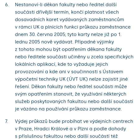
Nestanoví-li děkan fakulty nebo ředitel další
součásti dřívější termín, končí platnost všech
dosavadních karet vydávaných zaměstnancům
v rámci UK a plnících funkci průkazu zaměstnance
dnem 30. června 2005; tyto karty nelze již po 1.
lednu 2005 nově vydávat. Případné výjimky
z tohoto mohou být opatřením děkana fakulty
nebo ředitele součásti učiněny u zcela specifických
lokálních aplikací, kde to vyžaduje jejich
provozování a kde ani v součinnosti s Ústavem
výpočetní techniky UK (ÚVT UK) nelze zajistit jiné
řešení. Děkan fakulty nebo ředitel součásti může
svým opatřením stanovit, že využívání některých
služeb poskytovaných fakultou nebo další součástí
je vázáno na používání průkazu zaměstnance.
Výdej průkazů bude probíhat ve výdejních centrech
v Praze, Hradci Králové a v Plzni a podle dohody
s příslušnou fakultou nebo další součástí též