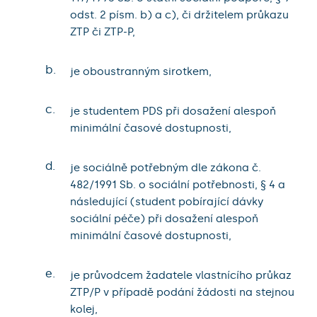
odst. 2 písm. b) a c), či držitelem průkazu
ZTP či ZTP-P,
b.
je oboustranným sirotkem,
c.
je studentem PDS při dosažení alespoň
minimální časové dostupnosti,
d.
je sociálně potřebným dle zákona č.
482/1991 Sb. o sociální potřebnosti, § 4 a
následující (student pobírající dávky
sociální péče) při dosažení alespoň
minimální časové dostupnosti,
e.
je průvodcem žadatele vlastnícího průkaz
ZTP/P v případě podání žádosti na stejnou
kolej,