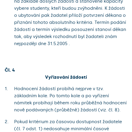
na základě došlých žádostí a stanovené kapacity
vybere studenty, kteří budou zvýhodněni. K žádosti
o ubytování pak žadatel přiloží potvrzení děkana o
přiznání tohoto absolutního kritéria. Termín podání
žádostí a termín výsledku posouzení stanoví děkan
tak, aby výsledek rozhodnutí byl žadateli znám
nejpozději dne 31.5.2005 .
Čl. 4
Vyřizování žádostí
Hodnocení žádostí probíhá nejprve v tzv.
základním kole. Po tomto kole a po vyřízení
námitek probíhají během roku průběžná hodnocení
nově podávaných (průběžně) žádostí (viz. čl. 8).
Pokud kritérium za časovou dostupnost žadatele
(čl. 7 odst. 1) nedosahuje minimální časové