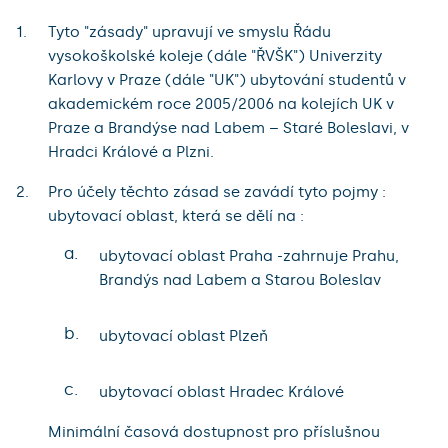
Tyto "zásady" upravují ve smyslu Řádu
vysokoškolské koleje (dále "ŘVŠK") Univerzity
Karlovy v Praze (dále "UK") ubytování studentů v
akademickém roce 2005/2006 na kolejích UK v
Praze a Brandýse nad Labem – Staré Boleslavi, v
Hradci Králové a Plzni.
Pro účely těchto zásad se zavádí tyto pojmy :
ubytovací oblast, která se dělí na :
a.
ubytovací oblast Praha -zahrnuje Prahu,
Brandýs nad Labem a Starou Boleslav
b.
ubytovací oblast Plzeň
c.
ubytovací oblast Hradec Králové
Minimální časová dostupnost pro příslušnou