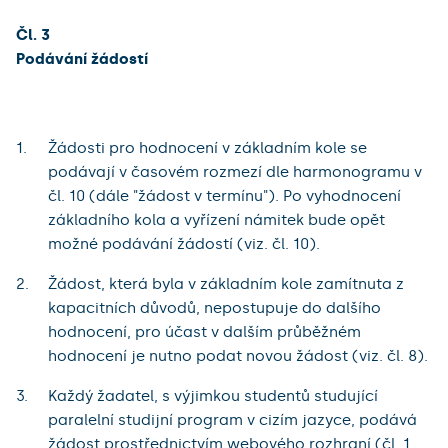
Čl. 3
Podávání žádostí
Žádosti pro hodnocení v základním kole se
podávají v časovém rozmezí dle harmonogramu v
čl. 10 (dále "žádost v termínu"). Po vyhodnocení
základního kola a vyřízení námitek bude opět
možné podávání žádostí (viz. čl. 10).
Žádost, která byla v základním kole zamítnuta z
kapacitních důvodů, nepostupuje do dalšího
hodnocení, pro účast v dalším průběžném
hodnocení je nutno podat novou žádost (viz. čl. 8).
Každý žadatel, s výjimkou studentů studující
paralelní studijní program v cizím jazyce, podává
žádost prostřednictvím webového rozhraní (čl. 1