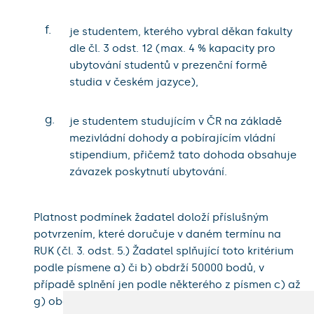
f.
je studentem, kterého vybral děkan fakulty
dle čl. 3 odst. 12 (max. 4 % kapacity pro
ubytování studentů v prezenční formě
studia v českém jazyce),
g.
je studentem studujícím v ČR na základě
mezivládní dohody a pobírajícím vládní
stipendium, přičemž tato dohoda obsahuje
závazek poskytnutí ubytování.
Platnost podmínek žadatel doloží příslušným
potvrzením, které doručuje v daném termínu na
RUK (čl. 3. odst. 5.) Žadatel splňující toto kritérium
podle písmene a) či b) obdrží 50000 bodů, v
případě splnění jen podle některého z písmen c) až
g) obdrží 10000 bodů.