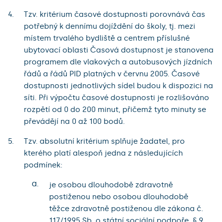
Tzv. kritérium časové dostupnosti porovnává čas
potřebný k dennímu dojíždění do školy, tj. mezi
místem trvalého bydliště a centrem příslušné
ubytovací oblasti Časová dostupnost je stanovena
programem dle vlakových a autobusových jízdních
řádů a řádů PID platných v červnu 2005. Časové
dostupnosti jednotlivých sídel budou k dispozici na
síti. Při výpočtu časové dostupnosti je rozlišováno
rozpětí od 0 do 200 minut, přičemž tyto minuty se
převádějí na 0 až 100 bodů.
Tzv. absolutní kritérium splňuje žadatel, pro
kterého platí alespoň jedna z následujících
podmínek:
a.
je osobou dlouhodobě zdravotně
postiženou nebo osobou dlouhodobě
těžce zdravotně postiženou dle zákona č.
117/1995 Sb. o státní sociální podpoře, § 9