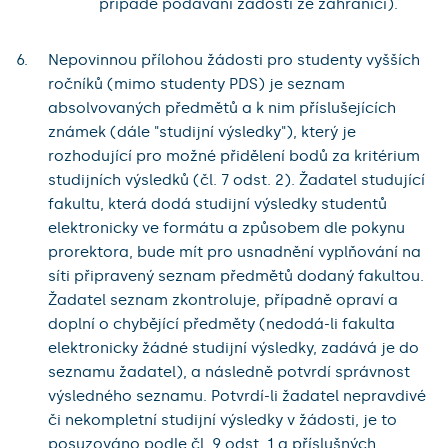
případě podávání žádosti ze zahraničí).
Nepovinnou přílohou žádosti pro studenty vyšších
ročníků (mimo studenty PDS) je seznam
absolvovaných předmětů a k nim příslušejících
známek (dále "studijní výsledky"), který je
rozhodující pro možné přidělení bodů za kritérium
studijních výsledků (čl. 7 odst. 2). Žadatel studující
fakultu, která dodá studijní výsledky studentů
elektronicky ve formátu a způsobem dle pokynu
prorektora, bude mít pro usnadnění vyplňování na
síti připravený seznam předmětů dodaný fakultou.
Žadatel seznam zkontroluje, případně opraví a
doplní o chybějící předměty (nedodá-li fakulta
elektronicky žádné studijní výsledky, zadává je do
seznamu žadatel), a následně potvrdí správnost
výsledného seznamu. Potvrdí-li žadatel nepravdivé
či nekompletní studijní výsledky v žádosti, je to
posuzováno podle čl. 9 odst. 1 a příslušných