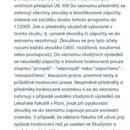
vnitřních předpisů UK. IIIIII Do seznamu předmětů se
zahrnují všechny zkoušky a klasifikované zápočty
získané od začátku studia tohoto programu do
1.7.2005. Jde o předměty skutečně vykonané v
tomto studiu, tj. uznané zkoušky či zápočty se do
seznamu nezahrnují. Zkouškou se pro tyto účely
rozumí každá zkouška (dílčí, rozdílová, souborná
nebo postupová). Do seznamu studijních výsledků
se neuvádějí zápočty a kolokvia hodnocená pouze
stupnicí "prospěl" - "neprospěl" nebo "započteno" -
"nezapočteno", klauzurní práce, písemné testy a
průběžné hodnocení praxe. Nesplněné předměty a
předměty hodnocené známkou 4 se do seznamu
zahrnují v případě uvádění studijních výsledků na
Lékařské fakultě v Plzni, jinak při opakování
zkoušky se do seznamu zapisuje pouze poslední
známka. V případě, že některá fakulta UK užívá jiný
způsob hodnocení než je uveden ve Studijním a