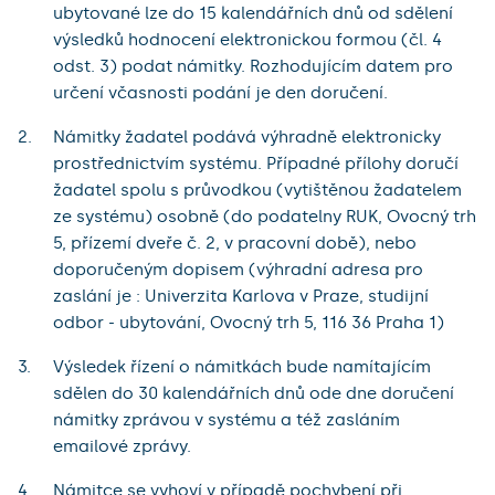
ubytované lze do 15 kalendářních dnů od sdělení
výsledků hodnocení elektronickou formou (čl. 4
odst. 3) podat námitky. Rozhodujícím datem pro
určení včasnosti podání je den doručení.
Námitky žadatel podává výhradně elektronicky
prostřednictvím systému. Případné přílohy doručí
žadatel spolu s průvodkou (vytištěnou žadatelem
ze systému) osobně (do podatelny RUK, Ovocný trh
5, přízemí dveře č. 2, v pracovní době), nebo
doporučeným dopisem (výhradní adresa pro
zaslání je : Univerzita Karlova v Praze, studijní
odbor - ubytování, Ovocný trh 5, 116 36 Praha 1)
Výsledek řízení o námitkách bude namítajícím
sdělen do 30 kalendářních dnů ode dne doručení
námitky zprávou v systému a též zasláním
emailové zprávy.
Námitce se vyhoví v případě pochybení při