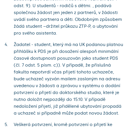
odst. 9). U studentů - rodičů s dětmi. , podává
společnou žádost jen jeden z partnerů, v žádosti
uvádí svého partnera a děti. Obdobným způsobem
žádá student –držitel průkazu ZTP-P, o ubytování
pro svého asistenta.
Žadatel - student, který má na UK podanou platnou
přihlášku k PDS je při dosažení alespoň minimální
časové dostupnosti posuzován jako student PDS
(čl. 7 odst. 5 písm. c)). V případě, že příslušná
fakulta nepotvrdí včas přijetí tohoto uchazeče,
bude uchazeč vyzván mailem zaslaným na adresu
uvedenou v žádosti a zprávou v systému o dodání
potvrzení o přijetí do doktorského studia, které je
nutno doložit nejpozději do 15.10. V případě
nedoložení přijetí, již přidělené ubytování propadá
a uchazeč si případně může podat novou žádost.
Veškerá potvrzení, kromě potvrzení o přijetí ke