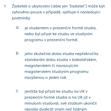
Žadateli o ubytování (dále jen "žadatel") může být
vyhověno pouze v případě, splňuje-li následující
podmínky:
a.
je studentem v prezenční formě studia,
nebo byl přijat ke studiu ve studijním
programu v prezenční formě,
b.
jeho skutečná doba studia nepřekročila
standardní dobu studia v bakalářském,
magisterském či navazujícím
magisterském studijním programu
navýšenou o jeden rok,
c.
jestliže byl přijat ke studiu na UK v
prezenční formě studia a na UK již v
minulosti studoval, své studium ukončil
nejvýše dvakrát jiným než řádným