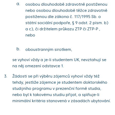
a.
osobou dlouhodobě zdravotně postiženou
nebo osobou dlouhodobě těžce zdravotně
postiženou dle zákona č. 117/1995 Sb. o
státní sociální podpoře, § 9 odst. 2 písm. b)
a c), či držitelem průkazu ZTP či ZTP-P ,
nebo
b.
oboustranným sirotkem,
se vyhoví vždy a je-li studentem UK, nevztahují se
na něj omezení odstavce 1.
Žádosti se při výběru zájemců vyhoví vždy též
tehdy, jestliže zájemce je studentem doktorského
studijního programu v prezenční formě studia,
nebo byl k takovému studiu přijat, a splňuje-li
minimální kritéria stanovená v zásadách ubytování.