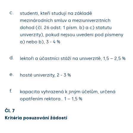
c.
studenti, kteří studují na základě
mezinárodních smluv a meziuniverzitních
dohod (čl. 26 odst. 1 písm. b) a c) statutu
univerzity), pokud nejsou uvedeni pod písmeny
a) nebo b), 3 - 4 %
d.
lektoři a účastníci stáží na univerzitě, 1,5 – 2,5 %
e.
hosté univerzity, 2 - 3 %
f.
kapacita vyhrazená k jiným účelům, určená
opatřením rektora.. 1 – 1,5 %
Čl. 7
Kritéria posuzování žádostí