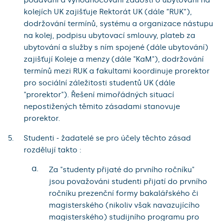
kolejích UK zajišťuje Rektorát UK (dále “RUK“),
dodržování termínů, systému a organizace nástupu
na kolej, podpisu ubytovací smlouvy, plateb za
ubytování a služby s ním spojené (dále ubytování)
zajišťují Koleje a menzy (dále "KaM"), dodržování
termínů mezi RUK a fakultami koordinuje prorektor
pro sociální záležitosti studentů UK (dále
"prorektor"). Řešení mimořádných situací
nepostižených těmito zásadami stanovuje
prorektor.
Studenti - žadatelé se pro účely těchto zásad
rozdělují takto :
a.
Za "studenty přijaté do prvního ročníku"
jsou považováni studenti přijatí do prvního
ročníku prezenční formy bakalářského či
magisterského (nikoliv však navazujícího
magisterského) studijního programu pro