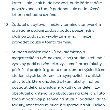
kritériu, ale jinak bude bez vad, bude žádost dále
považována za řádně podanou, ale nedoložená
kritéria nebudou uznána.
Žadatel o ubytování může v termínu stanoveném
pro řádné podání žádosti podat pouze jednu
platnou žádost, jakékoliv změny na ní může
provádět pouze v tomto termínu.
Studenti vyšších ročníků bakalářského a
magisterského (vč. navazujícího) studia, kteří mají
výrazný podíl na vědecko-výzkumné práci fakulty,
při řešení projektů, grantů a prezentaci výsledků na
studentských konferencích, sympoziích a dalších
aktivitách, které ohodnotí děkan fakulty, mohou
požádat děkana příslušné fakulty o přidělení tzv.
absolutního kritéria pro ubytování na kolejích. Tuto
žádost podávají písemně na studijní oddělení dané
fakulty, vzor žádosti bude k dispozici na síti. Děkan