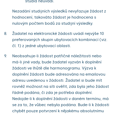
studia neuvádí.
Nezadání studijních výsledků nevyřazuje žádost z
hodnocení, takováto žádost je hodnocena s
nulovým počtem bodů za studijní výsledky.
Žadatel na elektronické žádosti uvádí nejvýše 10
preferovaných skupin ubytovacích kombinací (viz.
čl. 1) z jedné ubytovací oblasti.
Neobsahuje-li žádost patřičné náležitosti nebo
má-li jiné vady, bude žadatel vyzván k doplnění
žádosti ve lhůtě dle harmonogramu. Výzva k
doplnění žádosti bude adresována na emailovou
adresu uvedenou v žádosti. Žadatel si bude mít
rovněž možnost na síti ověřit, zda byla jeho žádost
řádně podána, či zda je potřeba doplnění.
Nedojde-li k doplnění žádosti v daném termínu, má
se za to, že vůbec nebyla podána. Bude-li k žádosti
chybět pouze potvrzení k nějakému absolutnímu