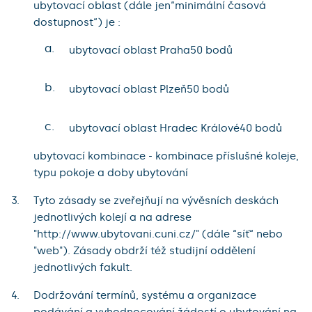
ubytovací oblast (dále jen“minimální časová
dostupnost“) je :
a.
ubytovací oblast Praha50 bodů
b.
ubytovací oblast Plzeň50 bodů
c.
ubytovací oblast Hradec Králové40 bodů
ubytovací kombinace - kombinace příslušné koleje,
typu pokoje a doby ubytování
Tyto zásady se zveřejňují na vývěsních deskách
jednotlivých kolejí a na adrese
"http://www.ubytovani.cuni.cz/" (dále “síť“ nebo
"web"). Zásady obdrží též studijní oddělení
jednotlivých fakult.
Dodržování termínů, systému a organizace
podávání a vyhodnocování žádostí o ubytování na