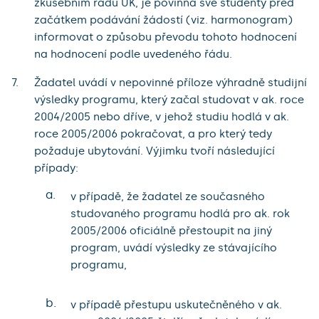
zkušebním řádu UK, je povinna své studenty před
začátkem podávání žádostí (viz. harmonogram)
informovat o způsobu převodu tohoto hodnocení
na hodnocení podle uvedeného řádu.
Žadatel uvádí v nepovinné příloze výhradně studijní
výsledky programu, který začal studovat v ak. roce
2004/2005 nebo dříve, v jehož studiu hodlá v ak.
roce 2005/2006 pokračovat, a pro který tedy
požaduje ubytování. Výjimku tvoří následující
případy:
a.
v případě, že žadatel ze současného
studovaného programu hodlá pro ak. rok
2005/2006 oficiálně přestoupit na jiný
program, uvádí výsledky ze stávajícího
programu,
b.
v případě přestupu uskutečněného v ak.