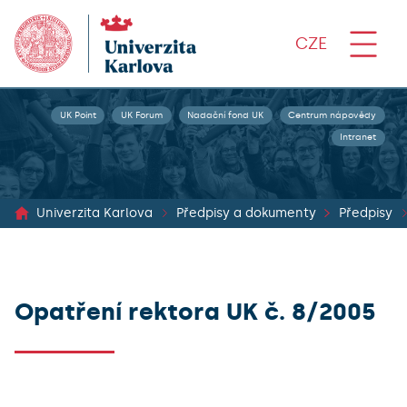
CZE
UK Point
UK Forum
Nadační fond UK
Centrum nápovědy
Intranet
Univerzita Karlova
Předpisy a dokumenty
Předpisy
Opatření rektora UK č. 8/2005