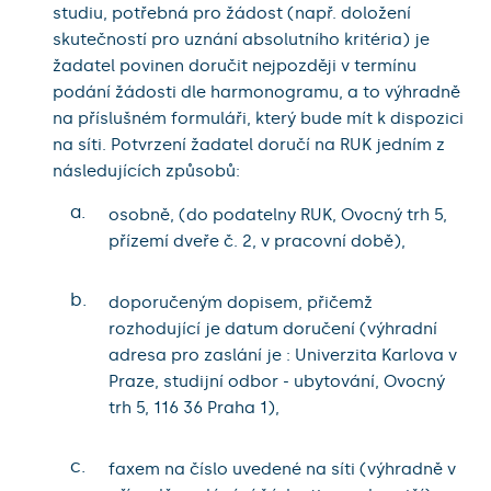
studiu, potřebná pro žádost (např. doložení
skutečností pro uznání absolutního kritéria) je
žadatel povinen doručit nejpozději v termínu
podání žádosti dle harmonogramu, a to výhradně
na příslušném formuláři, který bude mít k dispozici
na síti. Potvrzení žadatel doručí na RUK jedním z
následujících způsobů:
a.
osobně, (do podatelny RUK, Ovocný trh 5,
přízemí dveře č. 2, v pracovní době),
b.
doporučeným dopisem, přičemž
rozhodující je datum doručení (výhradní
adresa pro zaslání je : Univerzita Karlova v
Praze, studijní odbor - ubytování, Ovocný
trh 5, 116 36 Praha 1),
c.
faxem na číslo uvedené na síti (výhradně v