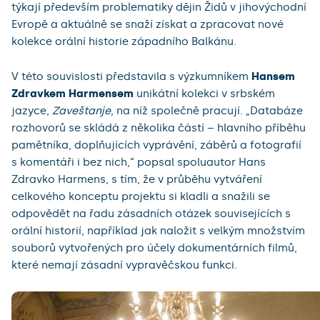
týkají především problematiky dějin Židů v jihovýchodní
Evropě a aktuálně se snaží získat a zpracovat nové
kolekce orální historie západního Balkánu.
V této souvislosti představila s výzkumníkem
Hansem
Zdravkem Harmensem
unikátní kolekci v srbském
jazyce,
Zaveštanje
, na níž společně pracují. „Databáze
rozhovorů se skládá z několika částí – hlavního příběhu
pamětníka, doplňujících vyprávění, záběrů a fotografií
s komentáři i bez nich,“ popsal spoluautor Hans
Zdravko Harmens, s tím, že v průběhu vytváření
celkového konceptu projektu si kladli a snažili se
odpovědět na řadu zásadních otázek souvisejících s
orální historií, například jak naložit s velkým množstvím
souborů vytvořených pro účely dokumentárních filmů,
které nemají zásadní vypravěčskou funkci.