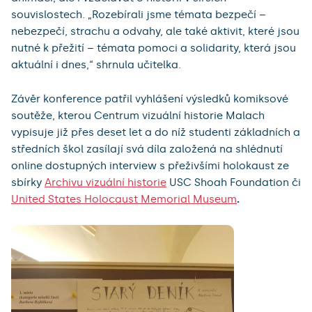
souvislostech. „Rozebírali jsme témata bezpečí –
nebezpečí, strachu a odvahy, ale také aktivit, které jsou
nutné k přežití – témata pomoci a solidarity, která jsou
aktuální i dnes,“ shrnula učitelka.
Závěr konference patřil vyhlášení výsledků komiksové
soutěže, kterou Centrum vizuální historie Malach
vypisuje již přes deset let a do níž studenti základních a
středních škol zasílají svá díla založená na shlédnutí
online dostupných interview s přeživšími holokaust ze
sbírky
Archivu vizuální historie
USC Shoah Foundation či
United States Holocaust Memorial Museum
.