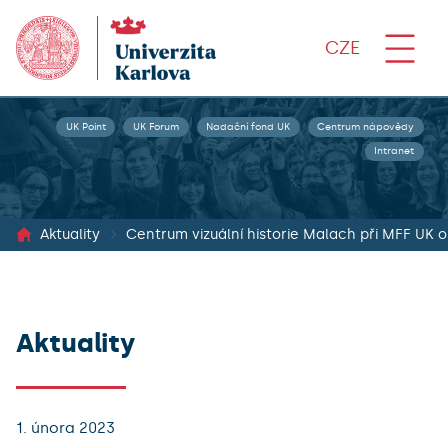
CZE
UK Point
UK Forum
Nadační fond UK
Centrum nápovědy
Intranet
Aktuality
Centrum vizuální historie Malach při MFF UK os
Aktuality
1. února 2023