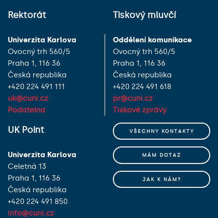
Rektorát
Tiskový mluvčí
Univerzita Karlova
Oddělení komunikace
Ovocný trh 560/5
Ovocný trh 560/5
Praha 1, 116 36
Praha 1, 116 36
Česká republika
Česká republika
+420 224 491 111
+420 224 491 618
uk@cuni.cz
pr@cuni.cz
Podatelna
Tiskové zprávy
UK Point
VŠECHNY KONTAKTY
Univerzita Karlova
MÁM DOTAZ
Celetná 13
Praha 1, 116 36
JAK K NÁM?
Česká republika
+420 224 491 850
info@cuni.cz