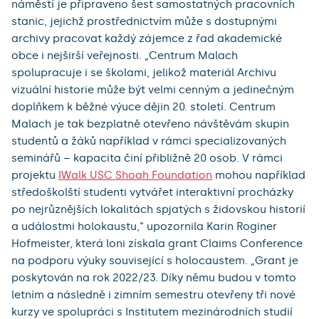
náměstí je připraveno šest samostatných pracovních
stanic, jejichž prostřednictvím může s dostupnými
archivy pracovat každý zájemce z řad akademické
obce i nejširší veřejnosti. „Centrum Malach
spolupracuje i se školami, jelikož materiál Archivu
vizuální historie může být velmi cenným a jedinečným
doplňkem k běžné výuce dějin 20. století. Centrum
Malach je tak bezplatně otevřeno návštěvám skupin
studentů a žáků například v rámci specializovaných
seminářů – kapacita činí přibližně 20 osob. V rámci
projektu
IWalk USC Shoah Foundation
mohou například
středoškolští studenti vytvářet interaktivní procházky
po nejrůznějších lokalitách spjatých s židovskou historií
a událostmi holokaustu,“ upozornila Karin Roginer
Hofmeister, která loni získala grant Claims Conference
na podporu výuky související s holocaustem. „Grant je
poskytován na rok 2022/23. Díky němu budou v tomto
letním a následně i zimním semestru otevřeny tři nové
kurzy ve spolupráci s Institutem mezinárodních studií