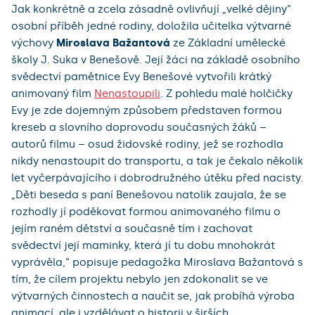
Jak konkrétně a zcela zásadně ovlivňují „velké dějiny“
osobní příběh jedné rodiny, doložila učitelka výtvarné
výchovy
Miroslava Bažantová
ze Základní umělecké
školy J. Suka v Benešově. Její žáci na základě osobního
svědectví pamětnice Evy Benešové vytvořili krátký
animovaný film
Nenastoupili
. Z pohledu malé holčičky
Evy je zde dojemným způsobem představen formou
kreseb a slovního doprovodu současných žáků –
autorů filmu – osud židovské rodiny, jež se rozhodla
nikdy nenastoupit do transportu, a tak je čekalo několik
let vyčerpávajícího i dobrodružného útěku před nacisty.
„Děti beseda s paní Benešovou natolik zaujala, že se
rozhodly jí poděkovat formou animovaného filmu o
jejím raném dětství a současně tím i zachovat
svědectví její maminky, která jí tu dobu mnohokrát
vyprávěla,“ popisuje pedagožka Miroslava Bažantová s
tím, že cílem projektu nebylo jen zdokonalit se ve
výtvarných činnostech a naučit se, jak probíhá výroba
animací, ale i vzdělávat o historii v širších