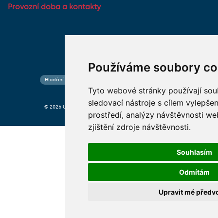
Provozní doba a kontakty
Používáme soubory co
Hledání osob
Nastavení cookie
Mapa webu
Tyto webové stránky používají sou
sledovací nástroje s cílem vylepšen
© 2026 Univerzita Karlova foto UK a shutterstock.com
prostředí, analýzy návštěvnosti w
zjištění zdroje návštěvnosti.
Souhlasím
Odmítám
Upravit mé předv