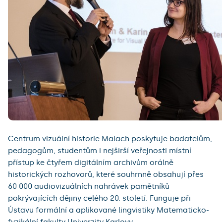
Centrum vizuální historie Malach poskytuje badatelům,
pedagogům, studentům i nejširší veřejnosti místní
přístup ke čtyřem digitálním archivům orálně
historických rozhovorů, které souhrnně obsahují přes
60 000 audiovizuálních nahrávek pamětníků
pokrývajících dějiny celého 20. století. Funguje při
Ústavu formální a aplikované lingvistiky Matematicko-
fyzikální fakulty Univerzity Karlovy.