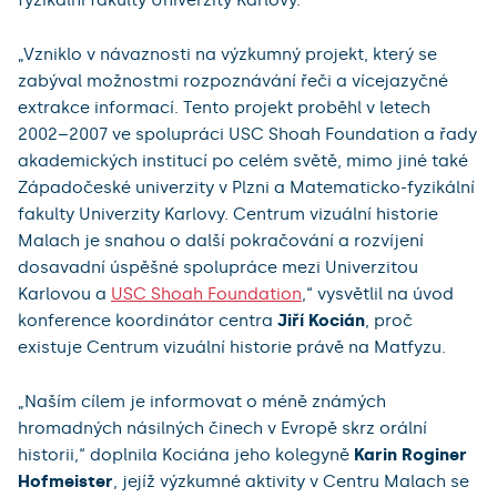
„Vzniklo v návaznosti na výzkumný projekt, který se
zabýval možnostmi rozpoznávání řeči a vícejazyčné
extrakce informací. Tento projekt proběhl v letech
2002–2007 ve spolupráci USC Shoah Foundation a řady
akademických institucí po celém světě, mimo jiné také
Západočeské univerzity v Plzni a Matematicko-fyzikální
fakulty Univerzity Karlovy. Centrum vizuální historie
Malach je snahou o další pokračování a rozvíjení
dosavadní úspěšné spolupráce mezi Univerzitou
Karlovou a
USC Shoah Foundation
,“ vysvětlil na úvod
konference koordinátor centra
Jiří Kocián
, proč
existuje Centrum vizuální historie právě na Matfyzu.
„Naším cílem je informovat o méně známých
hromadných násilných činech v Evropě skrz orální
historii,“ doplnila Kociána jeho kolegyně
Karin Roginer
Hofmeister
, jejíž výzkumné aktivity v Centru Malach se