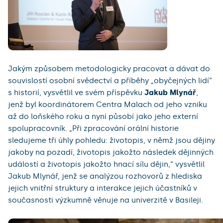
Jakým způsobem metodologicky pracovat a dávat do
souvislostí osobní svědectví a příběhy „obyčejných lidí“
s historií, vysvětlil ve svém příspěvku
Jakub Mlynář
,
jenž byl koordinátorem Centra Malach od jeho vzniku
až do loňského roku a nyní působí jako jeho externí
spolupracovník. „Při zpracování orální historie
sledujeme tři úhly pohledu: životopis, v němž jsou dějiny
jakoby na pozadí, životopis jakožto následek dějinných
událostí a životopis jakožto hnací sílu dějin,“ vysvětlil
Jakub Mlynář, jenž se analýzou rozhovorů z hlediska
jejich vnitřní struktury a interakce jejich účastníků v
současnosti výzkumně věnuje na univerzitě v Basileji.