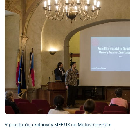
V prostorách knihovny MFF UK na Malostranském