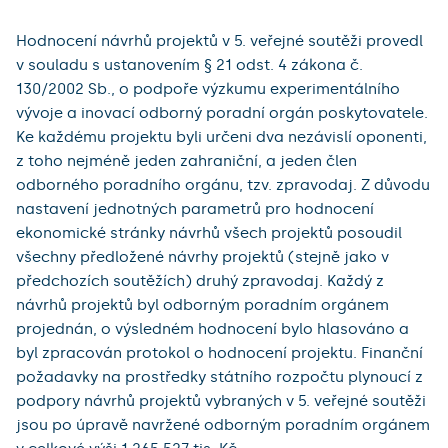
Hodnocení návrhů projektů v 5. veřejné soutěži provedl
v souladu s ustanovením § 21 odst. 4 zákona č.
130/2002 Sb., o podpoře výzkumu experimentálního
vývoje a inovací odborný poradní orgán poskytovatele.
Ke každému projektu byli určeni dva nezávislí oponenti,
z toho nejméně jeden zahraniční, a jeden člen
odborného poradního orgánu, tzv. zpravodaj. Z důvodu
nastavení jednotných parametrů pro hodnocení
ekonomické stránky návrhů všech projektů posoudil
všechny předložené návrhy projektů (stejně jako v
předchozích soutěžích) druhý zpravodaj. Každý z
návrhů projektů byl odborným poradním orgánem
projednán, o výsledném hodnocení bylo hlasováno a
byl zpracován protokol o hodnocení projektu. Finanční
požadavky na prostředky státního rozpočtu plynoucí z
podpory návrhů projektů vybraných v 5. veřejné soutěži
jsou po úpravě navržené odborným poradním orgánem