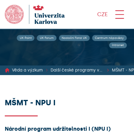
CZE
UK Point
UK Forum
Nadační fond UK
Centrum nápovědy
Intranet
Věda a výzkum
Další české programy ve VaVal
MŠMT - NP
MŠMT - NPU I
Národní program udržitelnosti I (NPU I)