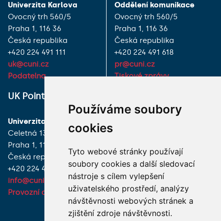
Univerzita Karlova
Oddělení komunikace
Ovocný trh 560/5
Ovocný trh 560/5
Praha 1, 116 36
Praha 1, 116 36
Česká republika
Česká republika
+420 224 491 111
+420 224 491 618
uk@cuni.cz
pr@cuni.cz
Podatelna
Tiskové zprávy
UK Point
VŠECHNY KONTAKTY
Používáme soubory
Univerzita Karlova
MÁM DOTAZ
cookies
Celetná 13
Praha 1, 116 36
JAK K NÁM?
Tyto webové stránky používají
Česká republika
soubory cookies a další sledovací
+420 224 491 850
nástroje s cílem vylepšení
info@cuni.cz
uživatelského prostředí, analýzy
Provozní doba a kontakty
návštěvnosti webových stránek a
zjištění zdroje návštěvnosti.