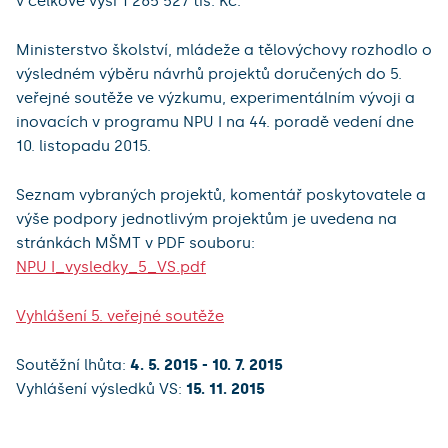
v celkové výši 1 265 527 tis. Kč.
Ministerstvo školství, mládeže a tělovýchovy rozhodlo o
výsledném výběru návrhů projektů doručených do 5.
veřejné soutěže ve výzkumu, experimentálním vývoji a
inovacích v programu NPU I na 44. poradě vedení dne
10. listopadu 2015.
Seznam vybraných projektů, komentář poskytovatele a
výše podpory jednotlivým projektům je uvedena na
stránkách MŠMT v PDF souboru:
NPU I_vysledky_5_VS.pdf
Vyhlášení 5. veřejné soutěže
Soutěžní lhůta:
4. 5. 2015 - 10. 7. 2015
Vyhlášení výsledků VS:
15. 11. 2015