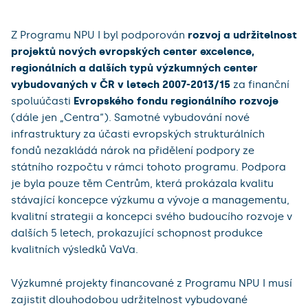
Z Programu NPU I byl podporován
rozvoj a udržitelnost
projektů nových evropských center excelence,
regionálních a dalších typů výzkumných center
vybudovaných v ČR v letech 2007-2013/15
za finanční
spoluúčasti
Evropského fondu regionálního rozvoje
(dále jen „Centra“). Samotné vybudování nové
infrastruktury za účasti evropských strukturálních
fondů nezakládá nárok na přidělení podpory ze
státního rozpočtu v rámci tohoto programu. Podpora
je byla pouze těm Centrům, která prokázala kvalitu
stávající koncepce výzkumu a vývoje a managementu,
kvalitní strategii a koncepci svého budoucího rozvoje v
dalších 5 letech, prokazující schopnost produkce
kvalitních výsledků VaVa.
Výzkumné projekty financované z Programu NPU I musí
zajistit dlouhodobou udržitelnost vybudované