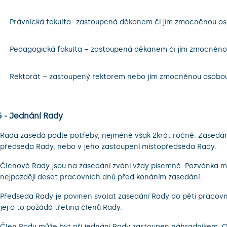
.
Právnická fakulta- zastoupená děkanem či jím zmocněnou o
.
Pedagogická fakulta – zastoupená děkanem či jím zmocněno
.
Rektorát – zastoupený rektorem nebo jím zmocněnou osobo
5 - Jednání Rady
Rada zasedá podle potřeby, nejméně však 2krát ročně. Zasedání
předseda Rady, nebo v jeho zastoupení místopředseda Rady.
Členové Rady jsou na zasedání zváni vždy písemně. Pozvánka m
nejpozději deset pracovních dnů před konáním zasedání.
Předseda Rady je povinen svolat zasedání Rady do pěti pracov
jej o to požádá třetina členů Rady.
Člen Rady může být při jednání Rady zastoupen náhradníkem.