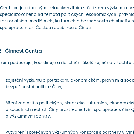
Centrum je odborným celouniverzitním střediskem výzkumu a v
specializovaného na témata politických, ekonomických, právních
teritoriálních, mediálních, kulturních a bezpečnostních studií v 
spolupráce mezi Českou republikou a Čínou.
2 - Činnost Centra
rum podporuje, koordinuje a řídí plnění úkolů zejména v těchto 
.
zajištění výzkumu o politickém, ekonomickém, právním a sociá
bezpečnostní politice Číny,
.
šíření znalostí o politických, historicko-kulturních, ekonomic
a sociálních reáliích Číny prostřednictvím spolupráce s číns
a výzkumnými centry,
.
vytváření společných výzkumných konsorcií s partnery v Čín