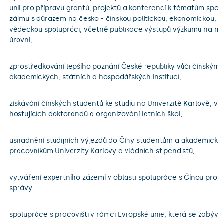
unii pro přípravu grantů, projektů a konferencí k tématům s
zájmu s důrazem na česko - čínskou politickou, ekonomickou, 
vědeckou spolupráci, včetně publikace výstupů výzkumu na 
úrovni,
.
zprostředkování lepšího poznání České republiky vůči čínský
akademických, státních a hospodářských institucí,
.
získávání čínských studentů ke studiu na Univerzitě Karlově, 
hostujících doktorandů a organizování letních škol,
usnadnění studijních výjezdů do Číny studentům a akademic
pracovníkům Univerzity Karlovy a vládních stipendistů,
.
vytváření expertního zázemí v oblasti spolupráce s Čínou pro
správy.
.
spolupráce s pracovišti v rámci Evropské unie, která se zabýv