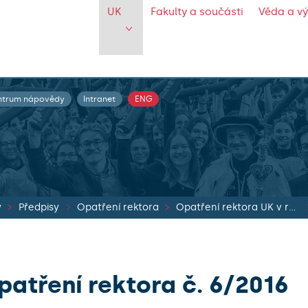
UK
Fakulty a součásti
Věda a v
ntrum nápovědy
Intranet
ENG
y
Předpisy
Opatření rektora
Opatření rektora UK v roce 2016
patření rektora č. 6/2016