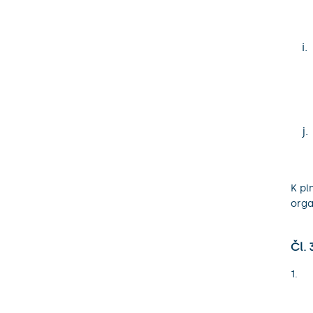
i.
j.
K pl
org
Čl. 