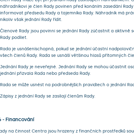
náhradníkovi je člen Rady povinen před konáním zasedání Rad
informovat předsedu Rady a tajemníka Rady. Náhradník má práv
nikoliv však jednání Rady řídit.
Členové Rady jsou povinni se jednání Rady zúčastnit a aktivně s
Rady podílet.
Rada je usnášeníschopná, pokud se jednání účastní nadpolovičn
všech členů Rady. Rada se usnáší většinou hlasů přítomných čl
Jednání Rady je neveřejné. Jednání Rady se mohou účastnit oso
jednání přizvala Rada nebo předseda Rady.
Rada se může usnést na podrobnějších pravidlech o jednání Ra
Zápisy z jednání Rady se zasílají členům Rady.
6 - Financování
ady na činnost Centra jsou hrazeny z finančních prostředků sou