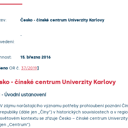
ev:
Česko - čínské centrum Univerzity Karlovy
-
vedení:
nnost:
15. března 2016
šeno
OR č.
37/2019
]
ko - čínské centrum Univerzity Karlovy
1 - Úvodní ustanovení
V zájmu narůstajícího významu potřeby prohloubení poznání Čín
republiky (dále jen „Číny“) v historických souvislostech a v regio
světovém kontextu se zřizuje Česko – čínské centrum Univerzity
jen „Centrum“).