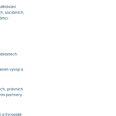
zdělávání
, sociálních,
rámci
oblastech:
lním vývoji a
kých, právních
kými partnery
ě a Evropské