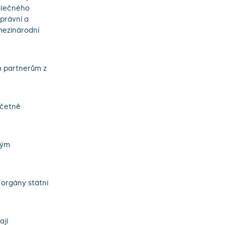
polečného
právní a
mezinárodní
m partnerům z
včetně
kým
 orgány státní
ají