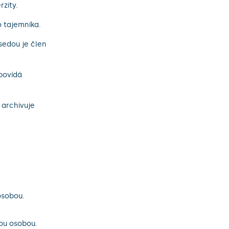
rzity.
 tajemníka.
sedou je člen
povídá
 archivuje
osobou.
ou osobou.