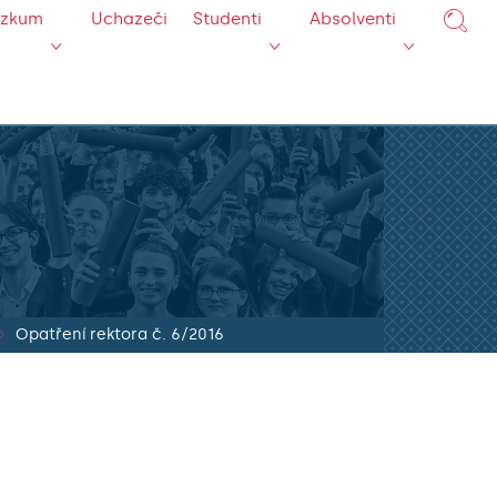
ýzkum
Uchazeči
Studenti
Absolventi
Opatření rektora č. 6/2016