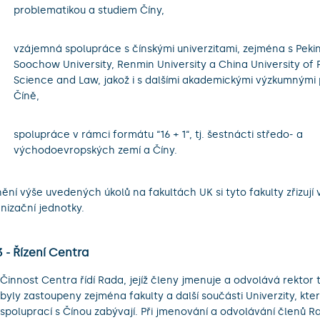
problematikou a studiem Číny,
vzájemná spolupráce s čínskými univerzitami, zejména s Pekin
Soochow University, Renmin University a China University of P
Science and Law, jakož i s dalšími akademickými výzkumnými 
Číně,
spolupráce v rámci formátu “16 + 1“, tj. šestnácti středo- a
východoevropských zemí a Číny.
nění výše uvedených úkolů na fakultách UK si tyto fakulty zřizují 
anizační jednotky.
3 - Řízení Centra
Činnost Centra řídí Rada, jejíž členy jmenuje a odvolává rektor 
byly zastoupeny zejména fakulty a další součásti Univerzity, kte
spoluprací s Čínou zabývají. Při jmenování a odvolávání členů R