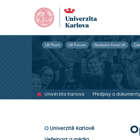
UK Point
UK Forum
Nadační fond UK
Ce
Univerzita Karlova
Předpisy a dokument
O
O Univerzitě Karlově
Veřejnost a média