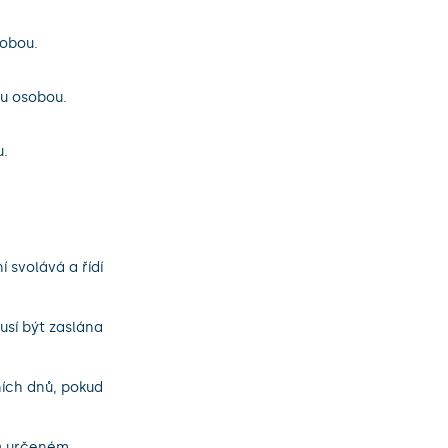
sobou.
u osobou.
u.
 svolává a řídí
usí být zaslána
ních dnů, pokud
 O určeném