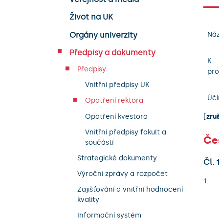
Život na UK
Orgány univerzity
Náz
Předpisy a dokumenty
K
Předpisy
pro
Vnitřní předpisy UK
Úči
Opatření rektora
Opatření kvestora
[
zru
Vnitřní předpisy fakult a
Čes
součástí
Strategické dokumenty
Čl. 
Výroční zprávy a rozpočet
Zajišťování a vnitřní hodnocení
kvality
Informační systém