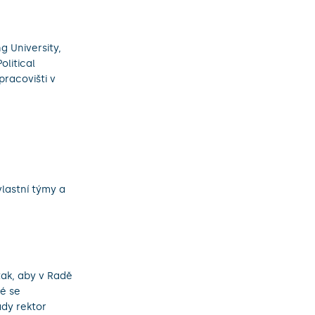
g University,
olitical
pracovišti v
vlastní týmy a
tak, aby v Radě
ré se
ady rektor