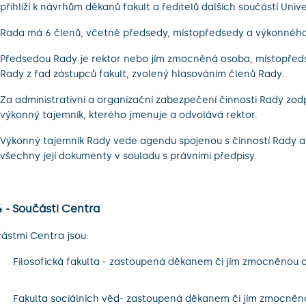
přihlíží k návrhům děkanů fakult a ředitelů dalších součástí Unive
Rada má 6 členů, včetně předsedy, místopředsedy a výkonného
Předsedou Rady je rektor nebo jím zmocněná osoba, místopřed
Rady z řad zástupců fakult, zvolený hlasováním členů Rady.
Za administrativní a organizační zabezpečení činnosti Rady zod
výkonný tajemník, kterého jmenuje a odvolává rektor.
Výkonný tajemník Rady vede agendu spojenou s činností Rady a
všechny její dokumenty v souladu s právními předpisy.
4 - Součásti Centra
ástmi Centra jsou:
.
Filosofická fakulta - zastoupená děkanem či jím zmocněnou 
.
Fakulta sociálních věd- zastoupená děkanem či jím zmocněn