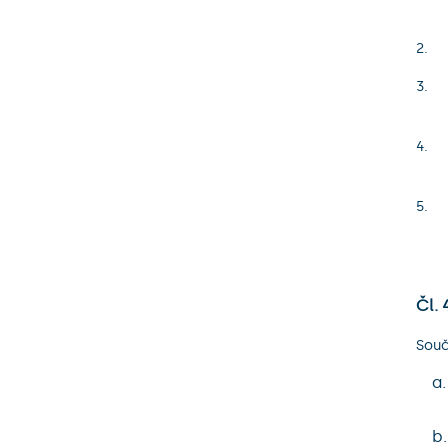
Čl. 
Souč
a
b