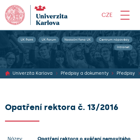
CZE
UK Point
UK Forum
Nadační fond UK
Centrum nápovědy
Intranet
Univerzita Karlova
Předpisy a dokumenty
Předpisy
Opatření rektora č. 13/2016
Název:
Opatření rektora o svěření nemovitého