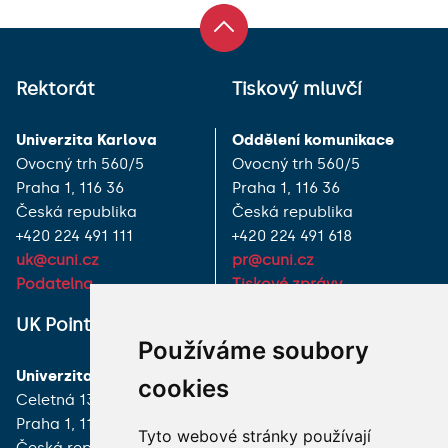
Rektorát
Tiskový mluvčí
Univerzita Karlova
Oddělení komunikace
Ovocný trh 560/5
Ovocný trh 560/5
Praha 1, 116 36
Praha 1, 116 36
Česká republika
Česká republika
+420 224 491 111
+420 224 491 618
uk@cuni.cz
pr@cuni.cz
Podatelna
Tiskové zprávy
UK Point
VŠECHNY KONTAKTY
Používáme soubory
Univerzita Karlova
MÁM DOTAZ
cookies
Celetná 13
Praha 1, 116 36
JAK K NÁM?
Tyto webové stránky používají
Česká republika