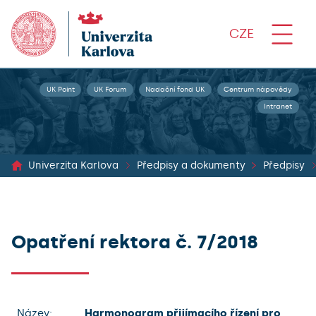
CZE
UK Point
UK Forum
Nadační fond UK
Centrum nápovědy
Intranet
Univerzita Karlova
Předpisy a dokumenty
Předpisy
Opatření rektora č. 7/2018
Název:
Harmonogram přijímacího řízení pro