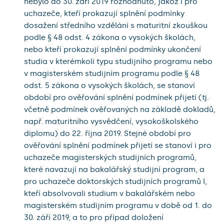
nebylo do 30. září 2019 rozhodnuto, jakož i pro
uchazeče, kteří prokazují splnění podmínky
dosažení středního vzdělání s maturitní zkouškou
podle § 48 odst. 4 zákona o vysokých školách,
nebo kteří prokazují splnění podmínky ukončení
studia v kterémkoli typu studijního programu nebo
v magisterském studijním programu podle § 48
odst. 5 zákona o vysokých školách, se stanoví
období pro ověřování splnění podmínek přijetí (tj.
včetně podmínek ověřovaných na základě dokladů,
např. maturitního vysvědčení, vysokoškolského
diplomu) do 22. října 2019. Stejné období pro
ověřování splnění podmínek přijetí se stanoví i pro
uchazeče magisterských studijních programů,
které navazují na bakalářský studijní program, a
pro uchazeče doktorských studijních programů I,
kteří absolvovali studium v bakalářském nebo
magisterském studijním programu v době od 1. do
30. září 2019, a to pro případ doložení