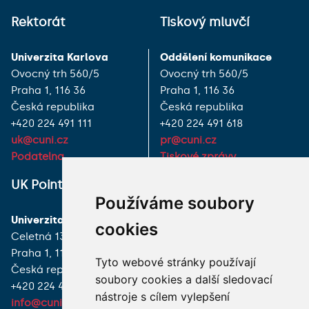
Rektorát
Tiskový mluvčí
Univerzita Karlova
Oddělení komunikace
Ovocný trh 560/5
Ovocný trh 560/5
Praha 1, 116 36
Praha 1, 116 36
Česká republika
Česká republika
+420 224 491 111
+420 224 491 618
uk@cuni.cz
pr@cuni.cz
Podatelna
Tiskové zprávy
UK Point
VŠECHNY KONTAKTY
Používáme soubory
Univerzita Karlova
MÁM DOTAZ
cookies
Celetná 13
Praha 1, 116 36
JAK K NÁM?
Tyto webové stránky používají
Česká republika
soubory cookies a další sledovací
+420 224 491 850
nástroje s cílem vylepšení
info@cuni.cz