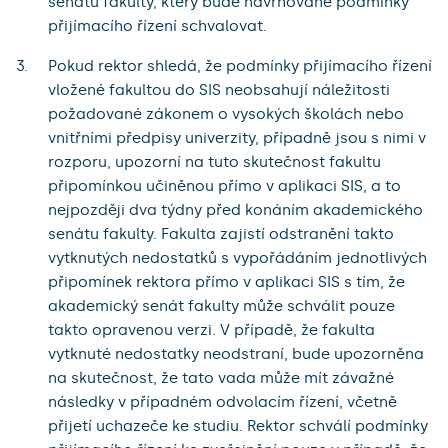
senátu fakulty, který bude navrhované podmínky
přijímacího řízení schvalovat.
Pokud rektor shledá, že podmínky přijímacího řízení
vložené fakultou do SIS neobsahují náležitosti
požadované zákonem o vysokých školách nebo
vnitřními předpisy univerzity, případně jsou s nimi v
rozporu, upozorní na tuto skutečnost fakultu
připomínkou učiněnou přímo v aplikaci SIS, a to
nejpozději dva týdny před konáním akademického
senátu fakulty. Fakulta zajistí odstranění takto
vytknutých nedostatků s vypořádáním jednotlivých
připomínek rektora přímo v aplikaci SIS s tím, že
akademický senát fakulty může schválit pouze
takto opravenou verzi. V případě, že fakulta
vytknuté nedostatky neodstraní, bude upozorněna
na skutečnost, že tato vada může mít závažné
následky v případném odvolacím řízení, včetně
přijetí uchazeče ke studiu. Rektor schválí podmínky