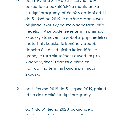
od 11. května 2019 do 30. června 2019,
pokud jde o bakalářské a magisterské
studijní programy; přičemž v období od 11.
do 31. května 2019 je možné organizovat
přijímací zkoušky pouze o sobotách, příp.
nedělích. V případě, že je termín přijímací
zkoušky stanoven na sobotu, příp. neděli a
maturitní zkouška je konána v období
daného či následujícího kalendářního
týdne, je tato skutečnost důvodem pro
kladné vyřízení žádosti o přidělení
náhradního termínu konání přijímací
zkoušky,
b.
od 1. června 2019 do 31. srpna 2019, pokud
jde o doktorské studijní programy I,
c.
od 1. do 31. ledna 2020, pokud jde o