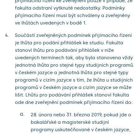
přijímacího řízení ke zveřejnění pouze v případě, že
fakulta odstraní vytknuté nedostatky. Podmínky
přijímacího řízení musí být schváleny a zveřejněny
ve lhůtách uvedených v bodě 1.
Součástí zveřejněných podmínek přijímacího řízení
je lhůta pro podání přihlášek ke studiu. Fakulta
stanoví lhůtu pro podávání přihlášek v níže
uvedených termínech tak, aby byla stanovena vždy
jednotná lhůta pro stejné typy studijních programů
v českém jazyce a jednotná lhůta pro stejné typy
programů v cizím jazyce s tím, že lhůta u studijních
programů v českém jazyce a cizím jazyce se může
lišit. Lhůtu pro podávání přihlášek stanoví fakulta
ode dne zveřejnění podmínek přijímacího řízení do:
a.
28. února nebo 31. března 2019, pokud jde o
bakalářské a magisterské studijní
programy uskutečňované v českém jazyce,