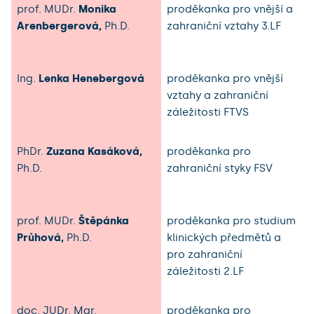
prof. MUDr.
Monika
proděkanka pro vnější a
Arenbergerová,
Ph.D.
zahraniční vztahy 3.LF
Ing.
Lenka Henebergová
proděkanka pro vnější
vztahy a zahraniční
záležitosti FTVS
PhDr.
Zuzana Kasáková,
proděkanka pro
Ph.D.
zahraniční styky FSV
prof. MUDr.
Štěpánka
proděkanka pro studium
Průhová,
Ph.D.
klinických předmětů a
pro zahraniční
záležitosti 2.LF
doc. JUDr. Mgr.
proděkanka pro