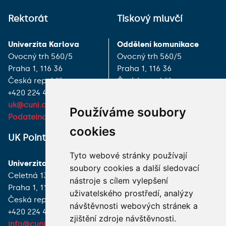
Rektorát
Tiskový mluvčí
Univerzita Karlova
Oddělení komunikace
Ovocný trh 560/5
Ovocný trh 560/5
Praha 1, 116 36
Praha 1, 116 36
Česká republika
Česká republika
+420 224 491 111
+420 224 491 618
uk@cuni.cz
pr@cuni.cz
Používáme soubory
Podatelna
Tiskové zprávy
cookies
UK Point
VŠECHNY KONTAKTY
Tyto webové stránky používají
Univerzita Karlova
MÁM DOTAZ
soubory cookies a další sledovací
Celetná 13
nástroje s cílem vylepšení
Praha 1, 116 36
JAK K NÁM?
uživatelského prostředí, analýzy
Česká republika
návštěvnosti webových stránek a
+420 224 491 850
zjištění zdroje návštěvnosti.
info@cuni.cz