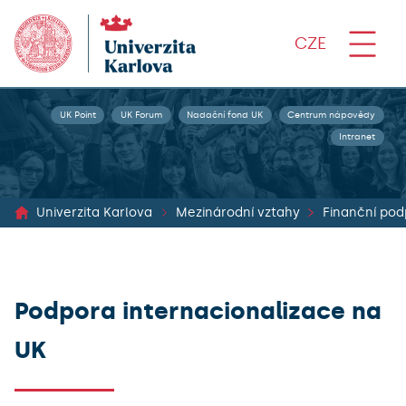
CZE
UK Point
UK Forum
Nadační fond UK
Centrum nápovědy
Intranet
Univerzita Karlova
Mezinárodní vztahy
Finanční po
Podpora internacionalizace na
UK