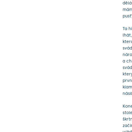
dělá
máme
pusť
Ta h
lhát
kter
svád
náro
a ch
svád
kter
prvn
klam
nási
Kone
stol
škrt
začí