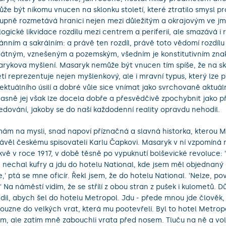
že být nikomu vnucen na sklonku století, které ztratilo smysl p
upně rozmetává hranici nejen mezi důležitým a okrajovým ve j
logické likvidace rozdílu mezi centrem a periferií, ale smazává i 
ánním a sakrálním: a právě ten rozdíl, právě toto vědomí rozdílu
átným, vznešeným a pozemským, všedním je konstitutivním zn
rykova myšlení. Masaryk nemůže být vnucen tím spíše, že na s
etí reprezentuje nejen myšlenkový, ale i mravní typus, který lze p
lektuálního úsilí a dobré vůle sice vnímat jako svrchovaně aktuál
asně jej však lze docela dobře a přesvědčivě zpochybnit jako p
edování, jakoby se do naší každodenní reality opravdu nehodil.
ám na mysli, snad napoví příznačná a slavná historka, kterou 
ávěl českému spisovateli Karlu Čapkovi. Masaryk v ní vzpomíná 
vě v roce 1917, v době těsně po vypuknutí bolševické revoluce: 
 nechal kufry a jdu do hotelu National, kde jsem měl objednaný 
e,' ptá se mne oficír. Řekl jsem, že do hotelu National. 'Nelze, poví
' Na náměstí vidím, že se střílí z obou stran z pušek i kulometů. Dů
dil, abych šel do hotelu Metropol. Jdu - přede mnou jde člověk,
louzne do velkých vrat, která mu pootevřeli. Byl to hotel Metropo
ím, ale zatím mně zabouchli vrata před nosem. Tluču na ně a vo