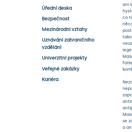
ani 
Úřední deska
hyst
co t
Bezpečnost
něco
Mezinárodní vztahy
post
tako
Uznávání zahraničního
neus
vzdělání
lege
Masa
Univerzitní projekty
falš
Veřejné zakázky
komb
Kariéra
Neza
nepo
zapo
anti
anti
Masa
se z
a an