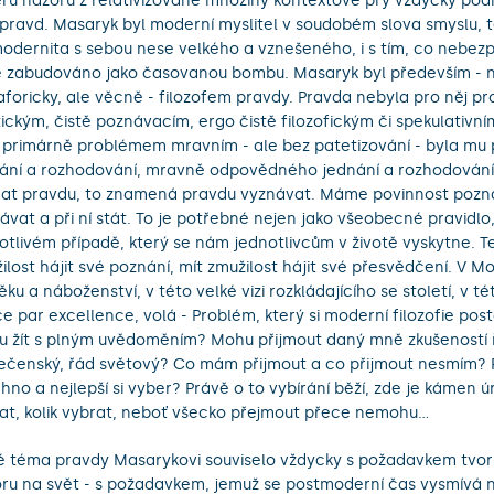
ru názoru z relativizované množiny kontextově prý vždycky po
pravd. Masaryk byl moderní myslitel v soudobém slova smyslu, t
odernita s sebou nese velkého a vznešeného, i s tím, co nebe
 zabudováno jako časovanou bombu. Masaryk byl především - ni
foricky, ale věcně - filozofem pravdy. Pravda nebyla pro něj p
ickým, čistě poznávacím, ergo čistě filozofickým či spekulativn
 primárně problémem mravním - ale bez patetizování - byla m
ání a rozhodování, mravně odpovědného jednání a rozhodování.
at pravdu, to znamená pravdu vyznávat. Máme povinnost pozn
ávat a při ní stát. To je potřebné nejen jako všeobecné pravidlo
otlivém případě, který se nám jednotlivcům v životě vyskytne. Te
ilost hájit své poznání, mít zmužilost hájit své přesvědčení. V 
ěku a náboženství, v této velké vizi rozkládajícího se století, v t
ce par excellence, volá - Problém, který si moderní filozofie posta
 žít s plným uvědoměním? Mohu přijmout daný mně zkušeností 
ečenský, řád světový? Co mám přijmout a co přijmout nesmím? 
hno a nejlepší si vyber? Právě o to vybírání běží, zde je kámen ú
at, kolik vybrat, neboť všecko přejmout přece nemohu...
é téma pravdy Masarykovi souviselo vždycky s požadavkem tvo
ru na svět - s požadavkem, jemuž se postmoderní čas vysmívá n