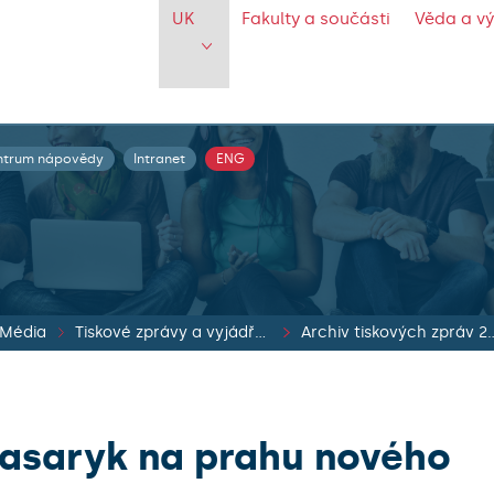
UK
Fakulty a součásti
Věda a v
ntrum nápovědy
Intranet
ENG
Média
Tiskové zprávy a vyjádření vedení UK
Archiv tiskových zp
asaryk na prahu nového