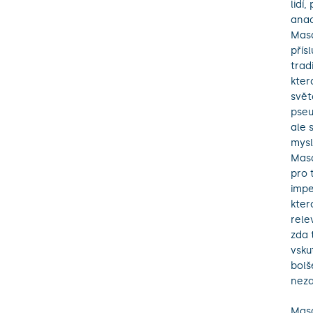
lidí
anac
Masa
přísl
trad
kter
svět
pseu
ale 
mysl
Masa
pro 
impe
kter
rele
zda 
vsku
bolš
neza
Masa