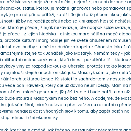
, pro něž Masaryk nejenže není ničím, nejenže jim není dokonce a
hronickou statuí, kterou je možné ignorovat nebo pomalovat s
ryk je pro ně přímo přítěží, zátěží. Je jim totiž připomínkou jakés
ušnosti, již by nejraději zapřeli nebo se k ní aspoň hlasitě nehlásil
ice, která je přece již nijak nezavazuje, ale naopak spíše svazuje, 
á je přece - z jejich hlediska - etnickou marginálií na mapě glob
a, protože kulturní marginálií je jim ve světě ohlušeném rámusem
dokultovní hudby stejně tak dudácká kapela z Chodska jako Jir
samozřejmě stejně tak Janáček jako Masaryk. Nemám tedy - jak 
i militantní antimasarykovce, kteří dnes - pokolikáté již - kladou
rykovy viny za rozpad Rakousko-Uherska, protože i takto kladen
ty nejmladší stejně anachronická jako Masaryk sám a jako celá Ví
riální architekturou konce 19. století a sachrdortem v nostalgic
ou vede pan Hawelka, který ale už dávno neumí česky. Mám na m
vantní část mladé generace, jíž příští století bude patřit a na níž
to bude století s Masarykem nebo bez něho. A dodejme, že Masa
tku, jak sám říkal, mírně nalevo a přes veškerou razantní a předv
evismu nenalezl dost vhodných slov k tomu, aby zapěl paján na 
stupitelnost tržní ekonomiky.
ryk, který se nicméně, jak řečeno, nestal nikdy předmětem anek