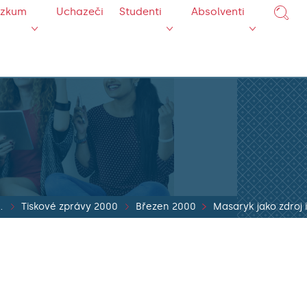
ýzkum
Uchazeči
Studenti
Absolventi
ráv 2000 až 2017
Tiskové zprávy 2000
Březen 2000