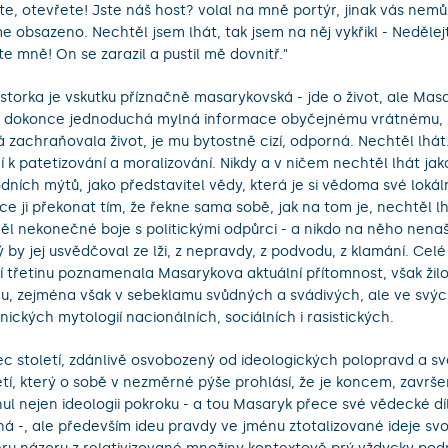
te, otevřete! Jste náš host? volal na mně portýr, jinak vás nemů
 obsazeno. Nechtěl jsem lhát, tak jsem na něj vykřikl - Nedělej
te mně! On se zarazil a pustil mě dovnitř."
istorka je vskutku příznačně masarykovská - jde o život, ale Mas
, dokonce jednoduchá mylná informace obyčejnému vrátnému, 
á zachraňovala život, je mu bytostně cizí, odporná. Nechtěl lhát..
í k patetizování a moralizování. Nikdy a v ničem nechtěl lhát jak
dních mýtů, jako představitel vědy, která je si vědoma své loká
ce ji překonat tím, že řekne sama sobě, jak na tom je, nechtěl lh
ěl nekonečné boje s politickými odpůrci - a nikdo na něho nena
ý by jej usvědčoval ze lži, z nepravdy, z podvodu, z klamání. Celé 
í třetinu poznamenala Masarykova aktuální přítomnost, však žil
u, zejména však v sebeklamu svůdných a svádivých, ale ve svýc
lnických mytologií nacionálních, sociálních i rasistických.
c století, zdánlivě osvobozený od ideologických polopravd a s
etí, který o sobě v nezměrné pýše prohlásí, že je koncem, završe
nul nejen ideologii pokroku - a tou Masaryk přece své vědecké d
ná -, ale především ideu pravdy ve jménu ztotalizované ideje s