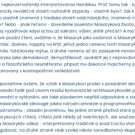
s nejkonzervativněji interpretovanou morálkou. Proč tomu tak - 
ericky nevděčné století rozhodně atypicky - vlastně bylo? Jak k
o vlastně znamená z hlediska století nadcházejícího, znamená-li
? Nebo - jinak řečeno - dovedeme poselství Masarykova života,
oj vyjadřován kdysi úctou až sakrální, vůbec ještě přečíst? A m
vé pozdní čtení, uvážíme-li, že Masaryk jako osobnost a Masaryk
tále, dodnes, napjaty na kříži, jehož jedno rameno tvoří masary
nda, tatíčkovský mýtus, a druhé rameno až do zaslepené nenávist
ryka jaksi demaskovat, demystifikovat, usvědčit jej z nepravdivos
e a filozofického neumětelství, připsat mu dokonce malicherný p
inovaný s kosmopolitním velikášstvím.
pomeňme ovšem, že vztah k Masarykovi prošel v posledním deseti
slední řadě pod vlivem reziduí komunistické antimasarykovské
mnění a vytěsnění, ale také působením nepříliš odpovědné a st
masarykovské ideologie jakési národní amnézie a programového
patriotismu - zásadní proměnou. Na jedné straně přežívá stará 
rykových ctitelů, ctitelů jistě někdy až nekritických, ale souč
a Masarykův odkaz - interpretovaný tradičně a snad trochu staro
gažovat, na druhé straně však vzniká nikoliv zanedbatelná sku