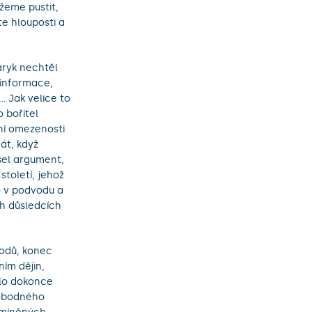
žeme pustit,
te hlouposti a
aryk nechtěl
informace,
. Jak velice to
o bořitel
lní omezenosti
át, když
šel argument,
století, jehož
o v podvodu a
h důsledcích
vodů, konec
ním dějin,
ílo dokonce
vobodného