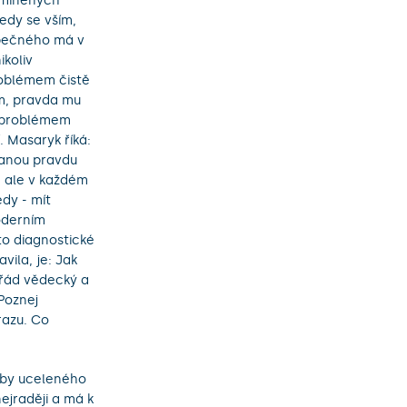
dmíněných
edy se vším,
zpečného má v
koliv
roblémem čistě
ím, pravda mu
u problémem
 Masaryk říká:
anou pravdu
, ale v každém
dy - mít
Moderním
éto diagnostické
vila, je: Jak
řád vědecký a
Poznej
razu. Co
rby uceleného
ejraději a má k