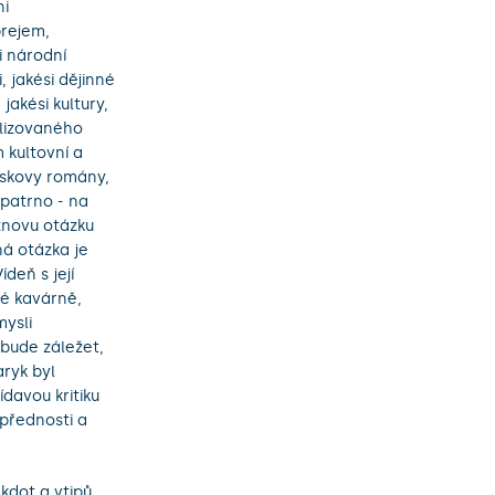
ni
prejem,
i národní
i, jakési dějinné
jakési kultury,
alizovaného
 kultovní a
áskovy romány,
patrno - na
 znovu otázku
á otázka je
deň s její
ké kavárně,
ysli
 bude záležet,
ryk byl
ídavou kritiku
přednosti a
dot a vtipů,