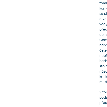
tomu
komu
se s
o va
vědy
před
do n
Comt
nábo
čele
nepř
barb
stol
názo
krit
mus
S to
pods
přes