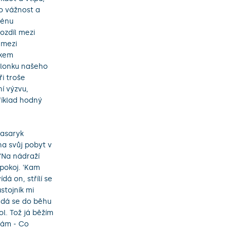
ro vážnost a
ménu
rozdíl mezi
 mezi
akem
klonku našeho
ři troše
ní výzvu,
říklad hodný
Masaryk
na svůj pobyt v
"Na nádraží
pokoj. 'Kam
dá on, střílí se
stojník mi
 dá se do běhu
l. Tož já běžím
lám - Co