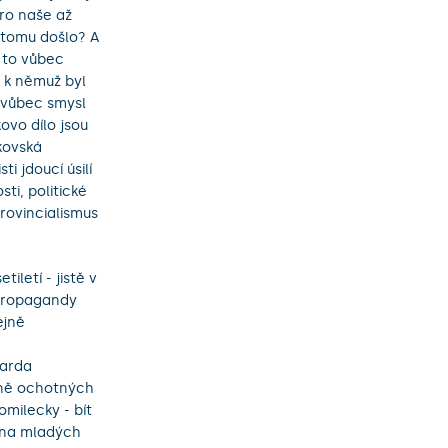
pro naše až
 tomu došlo? A
 to vůbec
 k němuž byl
á vůbec smysl
ovo dílo jsou
kovská
i jdoucí úsilí
ti, politické
rovincialismus
letí - jistě v
 propagandy
ejně
garda
asně ochotných
milecky - bít
pina mladých