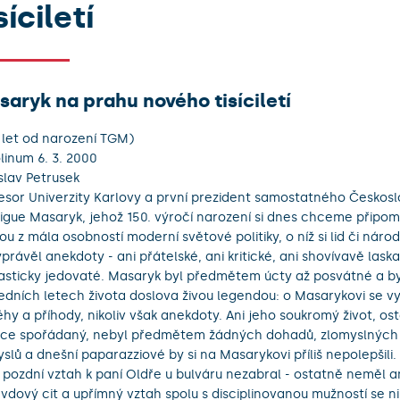
síciletí
aryk na prahu nového tisíciletí
 let od narození TGM)
linum 6. 3. 2000
slav Petrusek
esor Univerzity Karlovy a první prezident samostatného Česko
igue Masaryk, jehož 150. výročí narození si dnes chceme připom
ou z mála osobností moderní světové politiky, o níž si lid či národ
právěl anekdoty - ani přátelské, ani kritické, ani shovívavě laska
asticky jedovaté. Masaryk byl předmětem úcty až posvátné a by
edních letech života doslova živou legendou: o Masarykovi se v
ěhy a příhody, nikoliv však anekdoty. Ani jeho soukromý život, o
ce spořádaný, nebyl předmětem žádných dohadů, zlomyslných 
slů a dnešní paparazziové by si na Masarykovi příliš nepolepšili
 pozdní vztah k paní Oldře u bulváru nezabral - ostatně neměl a
vdový cit a upřímný vztah spolu s disciplinovanou mužností se ni