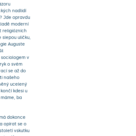
ázoru
kých nadlidí
m? Jde opravdu
ákladě moderní
 religiózních
 slepou uličku,
ogie Auguste
il
 sociologem v
aryk o svém
rací se až do
ti našeho
sněný ucelený
končí kdesi u
tí máme, ba
ž má dokonce
 opírat se o
toletí vskutku