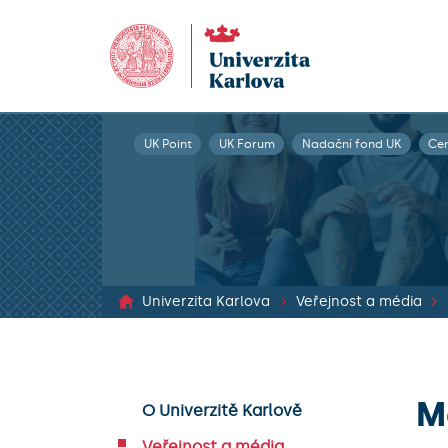
UK Point
UK Forum
Nadační fond UK
Ce
Univerzita Karlova
Veřejnost a média
M
O Univerzitě Karlově
Veřejnost a média