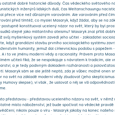
 ostatně dobré historické důvody. Čas vědeckého světového n
nistických inženýrů lidských duší, čas Weltanschauungu nacistic
tal přece více než důrazným varováním. Ale varováním před čí
rování před tímtéž, co myslel Masaryk, když žádal, aby se na z
 postupně konstituoval ucelený názor na svět, který by byl prost
sudků stejně jako militantního ateismu? Masaryk znal příliš dobře
íž svůj myšlenkový systém zavedl jeho učitel - zakladatel sociol
e, když grandiózní stavbu prvního sociologického systému završ
ženstvím humanity, jemuž dal církevnickou podobu s papežem -
. A i to ve jménu moderní vědy a racionality. Právem proto Mas
ímém učiteli říká, že se nespokojuje s návratem k tradicím, ale v
arství, a je tedy podivným dokladem rozháranosti a polovičatos
etí. Masaryk sám se ale ještě neptá, zda je vůbec možné onen 
r na svět na základě moderní vědy zbudovat (jeho skepticismus 
iky Humovy skepse), ví však , že usilovat o něj se vší odpovědnos
íme.
uto představou - představou uceleného názoru na svět, v něm
tatné místo náboženství, jež bude spočívat na vědecké pravdě a
vědčení, nikoliv pouze o víru - Masaryk jakoby na konec našeho s