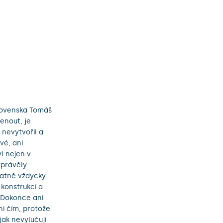
slovenska Tomáš
enout, je
 nevytvořil a
vé, ani
l nejen v
yprávěly
statně vždycky
konstrukcí a
. Dokonce ani
ni čím, protože
jak nevylučují