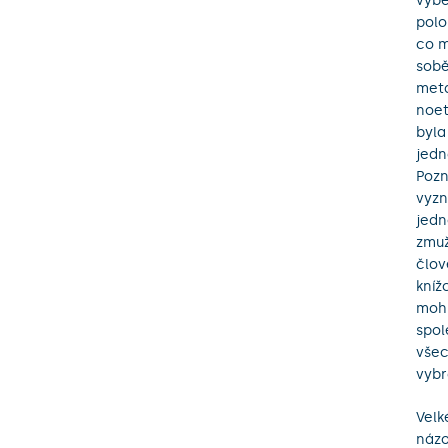
výbě
polo
co m
sobě
meta
noet
byla
jedn
Pozn
vyzn
jedn
zmuž
člov
kníž
mohu
spol
všec
vybr
Velk
názo