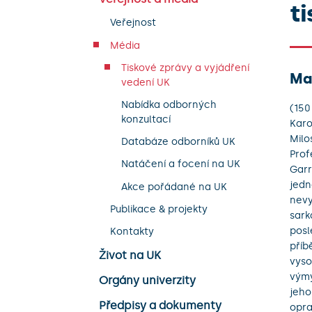
ti
Veřejnost
Média
Tiskové zprávy a vyjádření
Mas
vedení UK
Nabídka odborných
(150
konzultací
Karo
Milo
Databáze odborníků UK
Prof
Natáčení a focení na UK
Garr
jedn
Akce pořádané na UK
nevy
Publikace & projekty
sark
posl
Kontakty
příb
Život na UK
vyso
výmy
Orgány univerzity
jeho
Předpisy a dokumenty
opra