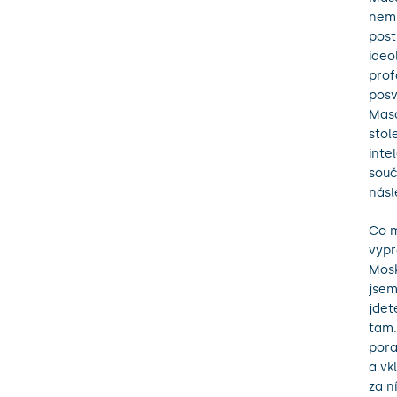
nemů
post
ideo
prof
posv
Masa
stol
inte
souč
násl
Co m
vypr
Mosk
jsem
jdet
tam.
pora
a vk
za n