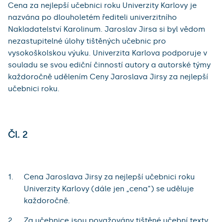
Cena za nejlepší učebnici roku Univerzity Karlovy je
nazvána po dlouholetém řediteli univerzitního
Nakladatelství Karolinum. Jaroslav Jirsa si byl vědom
nezastupitelné úlohy tištěných učebnic pro
vysokoškolskou výuku. Univerzita Karlova podporuje v
souladu se svou ediční činností autory a autorské týmy
každoročně udělením Ceny Jaroslava Jirsy za nejlepší
učebnici roku.
Čl. 2
Cena Jaroslava Jirsy za nejlepší učebnici roku
Univerzity Karlovy (dále jen „cena“) se uděluje
každoročně.
Za učebnice jsou považovány tištěné učební texty