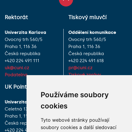
Rektorát
Tiskový mluvčí
Univerzita Karlova
Oddělení komunikace
Ovocný trh 560/5
Ovocný trh 560/5
Praha 1, 116 36
Praha 1, 116 36
Česká republika
Česká republika
+420 224 491 111
+420 224 491 618
uk@cuni.cz
pr@cuni.cz
Podatelna
Tiskové zprávy
UK Point
VŠECHNY KONTAKTY
Používáme soubory
Univerzita Karlova
MÁM DOTAZ
cookies
Celetná 13
Praha 1, 116 36
JAK K NÁM?
Tyto webové stránky používají
Česká republika
soubory cookies a další sledovací
+420 224 491 850