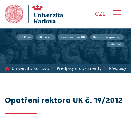
CZE
UK Point
UK Forum
Nadační fond UK
Centrum nápovědy
Intranet
Univerzita Karlova
Předpisy a dokumenty
Předpisy
Opatření rektora UK č. 19/2012