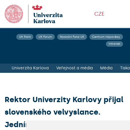
CZE
UK Point
UK Forum
Nadační fond UK
Centrum nápovědy
Intranet
Univerzita Karlova
Veřejnost a média
Média
Rektor Univerzity Karlovy přijal
slovenského velvyslance.
Jedním z témat bylo