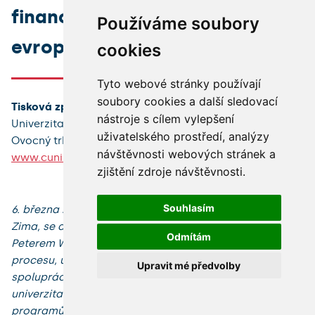
financování vědy a výzkumu z
Používáme soubory
evropských prostředků
cookies
Tyto webové stránky používají
soubory cookies a další sledovací
Tisková zpráva
nástroje s cílem vylepšení
Univerzita Karlova v Praze
uživatelského prostředí, analýzy
Ovocný trh 5, Praha 1, 116 36
návštěvnosti webových stránek a
www.cuni.cz
zjištění zdroje návštěvnosti.
Souhlasím
6. března 2014 – Rektor Univerzity Karlovy, prof. Tomáš
Zima, se dnes sešel se slovenským velvyslancem
Odmítám
Peterem Weissem. Hovořili spolu mj. o Boloňském
procesu, úspěšnosti absolventů a především o
Upravit mé předvolby
spolupráci mezi Univerzitou Karlovou a slovenskými
univerzitami při financování vědy a výzkumu z
programů Evropské unie.