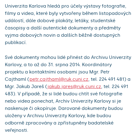
Univerzita Karlova hledá pro účely výstavy fotografie,
filmy a videa, které byly vytvořeny během listopadových
událostí, dále dobové plakáty, letáky, studentské
časopisy a další autentické dokumenty a předměty
vyjma dobových novin a dalších běžně dostupných
publikací.
Své dokumenty mohou lidé přinést do Archivu Univerzity
Karlovy, a to až do 31. srpna 2014. Koordinátory
projektu a kontaktními osobami jsou Mgr. Petr
Cajthaml (
petr.cajthaml@ruk.cuni.cz
, tel. 224 491 481) a
Mgr. Jakub Jareš (
jakub.jares@ruk.cuni.cz
, tel. 224 491
483). V případě, že si lidé budou chtít své fotografie
nebo videa ponechat, Archiv Univerzity Karlovy si je
naskenuje či okopíruje. Darované dokumenty budou
uloženy v Archivu Univerzity Karlovy, kde budou
odborně zpracovány a zpřístupněny badatelské
veřejnosti.