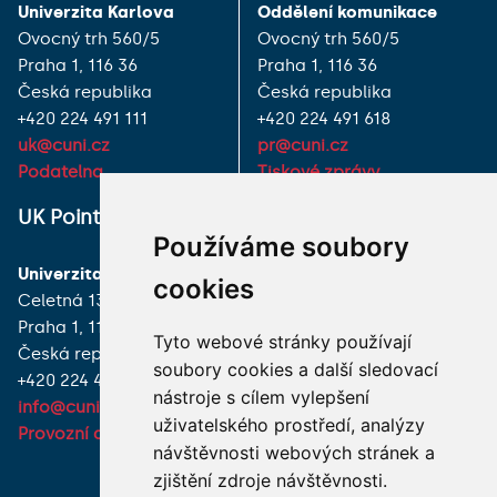
Univerzita Karlova
Oddělení komunikace
Ovocný trh 560/5
Ovocný trh 560/5
Praha 1, 116 36
Praha 1, 116 36
Česká republika
Česká republika
+420 224 491 111
+420 224 491 618
uk@cuni.cz
pr@cuni.cz
Podatelna
Tiskové zprávy
UK Point
VŠECHNY KONTAKTY
Používáme soubory
Univerzita Karlova
MÁM DOTAZ
cookies
Celetná 13
Praha 1, 116 36
JAK K NÁM?
Tyto webové stránky používají
Česká republika
soubory cookies a další sledovací
+420 224 491 850
nástroje s cílem vylepšení
info@cuni.cz
uživatelského prostředí, analýzy
Provozní doba a kontakty
návštěvnosti webových stránek a
zjištění zdroje návštěvnosti.