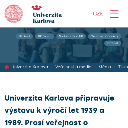
CZE
UK Point
UK Forum
Nadační fond UK
Centrum nápovědy
Intranet
Univerzita Karlova
Veřejnost a média
Média
Univerzita Karlova připravuje
výstavu k výročí let 1939 a
1989. Prosí veřejnost o