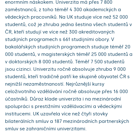
enormním náskokem. Univerzita má přes 7 800
zaměstnanců, z toho téměř 4 300 akademických a
vědeckých pracovníků. Na UK studuje více než 52 000
studentů, což je zhruba jedna šestina všech studentů v
ČR, kteří studují ve více než 300 akreditovaných
studijních programech s 661 studijními obory. V
bakalářských studijních programech studuje téměř 20
000 studentů, v magisterských téměř 25 000 studentů a
v doktorských 8 000 studentů. Téměř 7 500 studentů
jsou cizinci. Univerzitu ročně absolvuje zhruba 9 000
studentů, kteří tradičně patří ke skupině obyvatel ČR s
nejnižší nezaměstnaností. Nejrůznější kursy
celoživotního vzdělávání ročně absolvuje přes 16 000
účastníků. Důraz klade univerzita i na mezinárodní
spolupráci s prestižními vzdělávacími a vědeckými
institucemi. UK uzavřela více než čtyři stovky
bilaterálních smluv a 187 mezinárodních partnerských
smluv se zahraničními univerzitami.