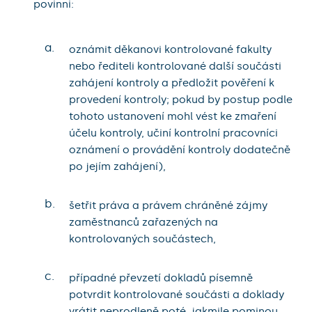
povinni:
a.
oznámit děkanovi kontrolované fakulty
nebo řediteli kontrolované další součásti
zahájení kontroly a předložit pověření k
provedení kontroly; pokud by postup podle
tohoto ustanovení mohl vést ke zmaření
účelu kontroly, učiní kontrolní pracovníci
oznámení o provádění kontroly dodatečně
po jejím zahájení),
b.
šetřit práva a právem chráněné zájmy
zaměstnanců zařazených na
kontrolovaných součástech,
c.
případné převzetí dokladů písemně
potvrdit kontrolované součásti a doklady
vrátit neprodleně poté, jakmile pominou