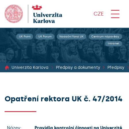
CZE
UK Point
UK Forum
Nadační fond UK
Centrum nápovědy
Intranet
Univerzita Karlova
Předpisy a dokumenty
Předpisy
Opatření rektora UK č. 47/2014
Název:
Pravidla kontrolní činnosti na Univerzitě