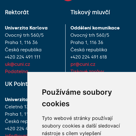
Rektorát
Tiskový mluvčí
Univerzita Karlova
Oddělení komunikace
Ovocný trh 560/5
Ovocný trh 560/5
Praha 1, 116 36
Praha 1, 116 36
Česká republika
Česká republika
+420 224 491 111
+420 224 491 618
uk@cuni.cz
pr@cuni.cz
Podatelna
Tiskové zprávy
UK Point
VŠECHNY KONTAKTY
Používáme soubory
Univerzita Karlova
MÁM DOTAZ
cookies
Celetná 13
Praha 1, 116 36
JAK K NÁM?
Tyto webové stránky používají
Česká republika
soubory cookies a další sledovací
+420 224 491 850
nástroje s cílem vylepšení