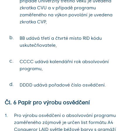
případě Univerzity třetího věku je uvedena
zkratka CVU a v případě programu
zaměřeného na výkon povolání je uvedena
zkratka CVP,
b.
BB udává třetí a čtvrté místo RID kódu
uskutečňovatele,
c.
CCCC udává kalendářní rok absolvování
programu,
d.
DDDD udává pořadové číslo osvědčení.
Čl. 6 Papír pro výrobu osvědčení
Pro výrobu osvědčení o absolvování programu
zaměřeného zájmově je určen list formátu A4
Conqueror LAID světle béžové barvy s gramáží