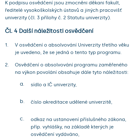
K podpisu osvědčení jsou zmocněni děkani fakult,
ředitelé vysokoškolských ústavů a jiných pracovišť
univerzity (čl. 3 přílohy č. 2 Statutu univerzity).
Čl. 4 Další náležitosti osvědčení
V osvědčení o absolvování Univerzity třetího věku
je uvedeno, že se jedná o tento typ programu.
Osvědčení o absolvování programu zaměřeného
na výkon povolání obsahuje dále tyto náležitosti:
a.
sídlo a IČ univerzity,
b.
číslo akreditace udělené univerzitě,
c.
odkaz na ustanovení příslušného zákona,
příp. vyhlášky, na základě kterých je
osvědčení vydáváno,