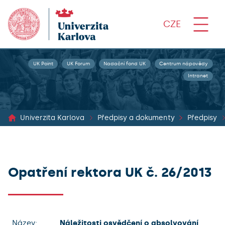
CZE
UK Point
UK Forum
Nadační fond UK
Centrum nápovědy
Intranet
Univerzita Karlova
Předpisy a dokumenty
Předpisy
Opatření rektora UK č. 26/2013
Název:
Náležitosti osvědčení o absolvování