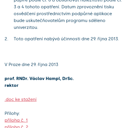
papíře podle čl. 6 a obsahovat náležitosti podle čl.
3 a 4 tohoto opatření. Datum zprovoznění tisku
osvědčení prostřednictvím podpůrné aplikace
bude uskutečňovatelům programu sděleno
univerzitou.
Toto opatření nabývá účinnosti dne 29. října 2013.
V Praze dne 29. října 2013
prof. RNDr. Václav Hampl, DrSc.
rektor
.doc ke stažení
Přílohy:
příloha č. 1
příloha č. 2