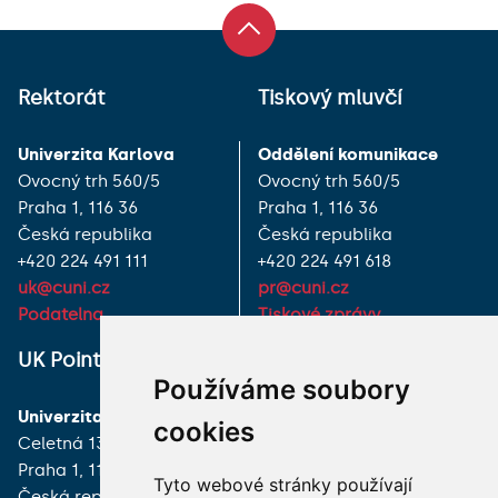
Rektorát
Tiskový mluvčí
Univerzita Karlova
Oddělení komunikace
Ovocný trh 560/5
Ovocný trh 560/5
Praha 1, 116 36
Praha 1, 116 36
Česká republika
Česká republika
+420 224 491 111
+420 224 491 618
uk@cuni.cz
pr@cuni.cz
Podatelna
Tiskové zprávy
UK Point
VŠECHNY KONTAKTY
Používáme soubory
Univerzita Karlova
MÁM DOTAZ
cookies
Celetná 13
Praha 1, 116 36
JAK K NÁM?
Tyto webové stránky používají
Česká republika