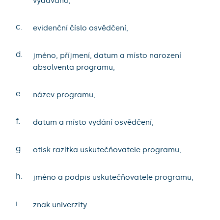
vydáváno,
c.
evidenční číslo osvědčení,
d.
jméno, příjmení, datum a místo narození
absolventa programu,
e.
název programu,
f.
datum a místo vydání osvědčení,
g.
otisk razítka uskutečňovatele programu,
h.
jméno a podpis uskutečňovatele programu,
i.
znak univerzity.