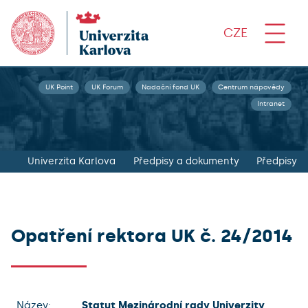
CZE
UK Point
UK Forum
Nadační fond UK
Centrum nápovědy
Intranet
Univerzita Karlova
Předpisy a dokumenty
Předpisy
Opatření rektora UK č. 24/2014
Název:
Statut Mezinárodní rady Univerzity