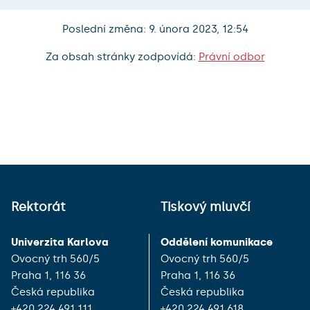
Poslední změna: 9. února 2023, 12:54
Za obsah stránky zodpovídá:
Právní odbor
Rektorát
Tiskový mluvčí
Univerzita Karlova
Oddělení komunikace
Ovocný trh 560/5
Ovocný trh 560/5
Praha 1, 116 36
Praha 1, 116 36
Česká republika
Česká republika
+420 224 491 111
+420 224 491 618