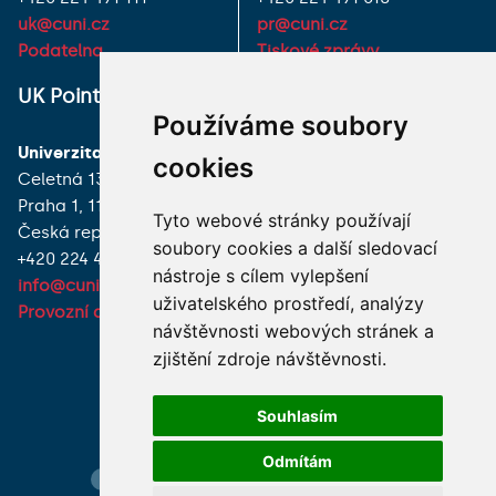
uk@cuni.cz
pr@cuni.cz
Podatelna
Tiskové zprávy
UK Point
VŠECHNY KONTAKTY
Používáme soubory
Univerzita Karlova
MÁM DOTAZ
cookies
Celetná 13
Praha 1, 116 36
JAK K NÁM?
Tyto webové stránky používají
Česká republika
soubory cookies a další sledovací
+420 224 491 850
nástroje s cílem vylepšení
info@cuni.cz
uživatelského prostředí, analýzy
Provozní doba a kontakty
návštěvnosti webových stránek a
zjištění zdroje návštěvnosti.
Souhlasím
Odmítám
Hledání osob
Nastavení cookie
Mapa webu