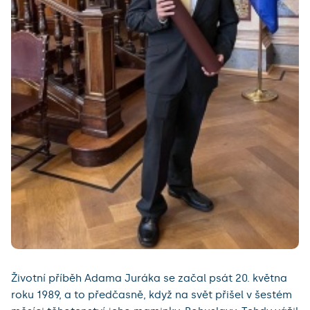
Životní příběh Adama Juráka se začal psát 20. května
roku 1989, a to předčasně, když na svět přišel v šestém