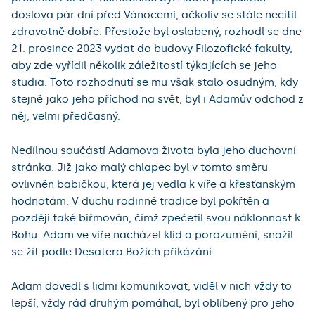
doslova pár dní před Vánocemi, ačkoliv se stále necítil
zdravotně dobře. Přestože byl oslabený, rozhodl se dne
21. prosince 2023 vydat do budovy Filozofické fakulty,
aby zde vyřídil několik záležitostí týkajících se jeho
studia. Toto rozhodnutí se mu však stalo osudným, kdy
stejně jako jeho příchod na svět, byl i Adamův odchod z
něj, velmi předčasný.
Nedílnou součástí Adamova života byla jeho duchovní
stránka. Již jako malý chlapec byl v tomto směru
ovlivněn babičkou, která jej vedla k víře a křesťanským
hodnotám. V duchu rodinné tradice byl pokřtěn a
později také biřmován, čímž zpečetil svou náklonnost k
Bohu. Adam ve víře nacházel klid a porozumění, snažil
se žít podle Desatera Božích přikázání.
Adam dovedl s lidmi komunikovat, viděl v nich vždy to
lepší, vždy rád druhým pomáhal, byl oblíbený pro jeho