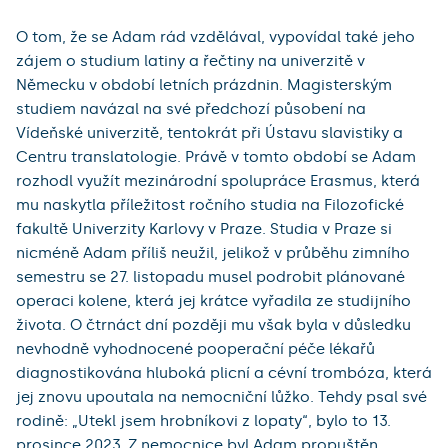
O tom, že se Adam rád vzdělával, vypovídal také jeho
zájem o studium latiny a řečtiny na univerzitě v
Německu v období letních prázdnin. Magisterským
studiem navázal na své předchozí působení na
Vídeňské univerzitě, tentokrát při Ústavu slavistiky a
Centru translatologie. Právě v tomto období se Adam
rozhodl využít mezinárodní spolupráce Erasmus, která
mu naskytla příležitost ročního studia na Filozofické
fakultě Univerzity Karlovy v Praze. Studia v Praze si
nicméně Adam příliš neužil, jelikož v průběhu zimního
semestru se 27. listopadu musel podrobit plánované
operaci kolene, která jej krátce vyřadila ze studijního
života. O čtrnáct dní později mu však byla v důsledku
nevhodně vyhodnocené pooperační péče lékařů
diagnostikována hluboká plicní a cévní trombóza, která
jej znovu upoutala na nemocniční lůžko. Tehdy psal své
rodině: „Utekl jsem hrobníkovi z lopaty“, bylo to 13.
prosince 2023. Z nemocnice byl Adam propuštěn