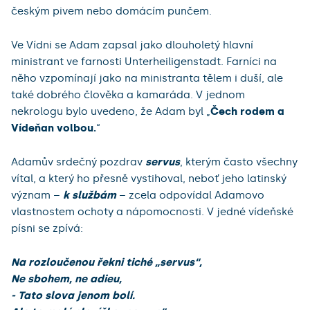
českým pivem nebo domácím punčem.
Ve Vídni se Adam zapsal jako dlouholetý hlavní
ministrant ve farnosti Unterheiligenstadt. Farníci na
něho vzpomínají jako na ministranta tělem i duší, ale
také dobrého člověka a kamaráda. V jednom
nekrologu bylo uvedeno, že Adam byl „
Čech rodem a
Vídeňan volbou.
“
Adamův srdečný pozdrav
servus
, kterým často všechny
vítal, a který ho přesně vystihoval, neboť jeho latinský
význam –
k službám
– zcela odpovídal Adamovo
vlastnostem ochoty a nápomocnosti. V jedné vídeňské
písni se zpívá:
Na rozloučenou řekni tiché „servus“,
Ne sbohem, ne adieu,
- Tato slova jenom bolí.