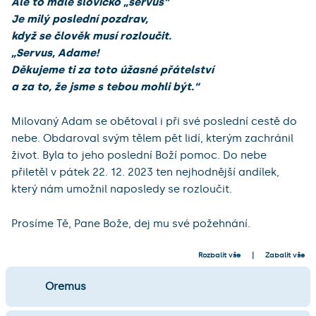
Ale to malé slovíčko „servus“
Je milý poslední pozdrav,
když se člověk musí rozloučit.
„Servus, Adame!
Děkujeme ti za toto úžasné přátelství
a za to, že jsme s tebou mohli být.“
Milovaný Adam se obětoval i při své poslední cestě do
nebe. Obdaroval svým tělem pět lidí, kterým zachránil
život. Byla to jeho poslední Boží pomoc. Do nebe
přiletěl v pátek 22. 12. 2023 ten nejhodnější andílek,
který nám umožnil naposledy se rozloučit.
Prosíme Tě, Pane Bože, dej mu své požehnání.
Rozbalit vše
Zabalit vše
Oremus