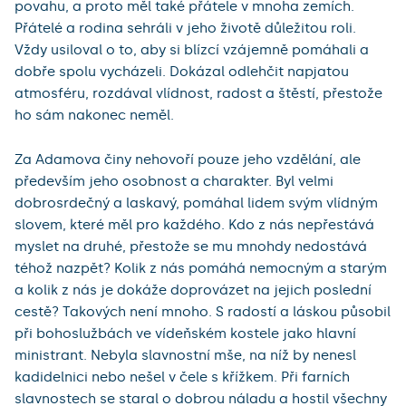
povahu, a proto měl také přátele v mnoha zemích.
Přátelé a rodina sehráli v jeho životě důležitou roli.
Vždy usiloval o to, aby si blízcí vzájemně pomáhali a
dobře spolu vycházeli. Dokázal odlehčit napjatou
atmosféru, rozdával vlídnost, radost a štěstí, přestože
ho sám nakonec neměl.
Za Adamova činy nehovoří pouze jeho vzdělání, ale
především jeho osobnost a charakter. Byl velmi
dobrosrdečný a laskavý, pomáhal lidem svým vlídným
slovem, které měl pro každého. Kdo z nás nepřestává
myslet na druhé, přestože se mu mnohdy nedostává
téhož nazpět? Kolik z nás pomáhá nemocným a starým
a kolik z nás je dokáže doprovázet na jejich poslední
cestě? Takových není mnoho. S radostí a láskou působil
při bohoslužbách ve vídeňském kostele jako hlavní
ministrant. Nebyla slavnostní mše, na níž by nenesl
kadidelnici nebo nešel v čele s křížkem. Při farních
slavnostech se staral o dobrou náladu a hostil všechny