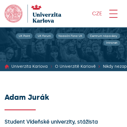
CZE
UK Point
UK Forum
Nadační fond UK
Centrum nápovědy
Intranet
Univerzita Karlova
O Univerzitě Karlově
Nikdy neza
Adam Jurák
Student Vídeňské univerzity, stážista