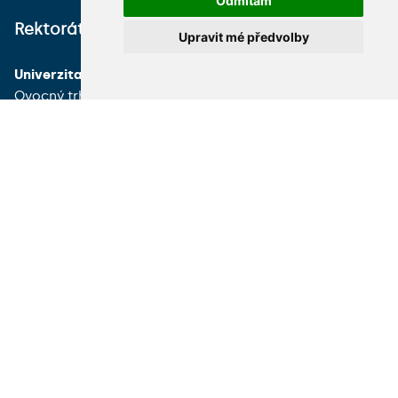
Odmítám
Rektorát
Tiskový mluvčí
Upravit mé předvolby
Univerzita Karlova
Oddělení komunikace
Ovocný trh 560/5
Ovocný trh 560/5
Praha 1, 116 36
Praha 1, 116 36
Česká republika
Česká republika
+420 224 491 111
+420 224 491 618
uk@cuni.cz
pr@cuni.cz
Podatelna
Tiskové zprávy
UK Point
VŠECHNY KONTAKTY
Univerzita Karlova
MÁM DOTAZ
Celetná 13
Praha 1, 116 36
JAK K NÁM?
Česká republika
+420 224 491 850
info@cuni.cz