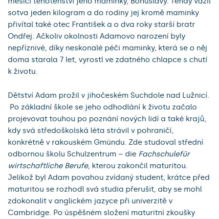
měsíci těhotenství jeho maminky, Bohuslavy. Tehdy vážil
sotva jeden kilogram a do rodiny jej kromě maminky
přivítal také otec František a o dva roky starší bratr
Ondřej. Ačkoliv okolnosti Adamovo narození byly
nepříznivé, díky neskonalé péči maminky, která se o něj
doma starala 7 let, vyrostl ve zdatného chlapce s chutí
k životu.
Dětství Adam prožil v jihočeském Suchdole nad Lužnicí.
Po základní škole se jeho odhodlání k životu začalo
projevovat touhou po poznání nových lidí a také krajů,
kdy svá středoškolská léta strávil v pohraničí,
konkrétně v rakouském Gmündu. Zde studoval střední
odbornou školu Schulzentrum – die
Fachschulefür
wirtschaftliche Berufe,
kterou zakončil maturitou.
Jelikož byl Adam povahou zvídaný student, krátce před
maturitou se rozhodl svá studia přerušit, aby se mohl
zdokonalit v anglickém jazyce při univerzitě v
Cambridge. Po úspěšném složení maturitní zkoušky