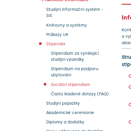
Studijní informační systém -
SIS
In
Knihovny a systémy
Konk
Průkazy UK
a vy
akad
Stipendia
Stipendium za vynikající
Stru
studijní výsledky
sti
Stipendium na podporu
ubytování
Sociální stipendium
Často kladené dotazy (FAQ)
Studijní poplatky
Akademické ceremonie
Diplomy a dodatky