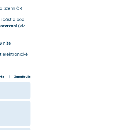
a území ČR
ní část a bod
otvrzení
(viz
3
níže
t elektronické
vše
Zabalit vše