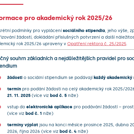
formace pro akademický rok 2025/26
rétní podmínky pro vyplácení
sociálního stipendia
, jeho výše, 
řizování žádostí, dokládání příslušných potvrzení a další náležitos
emický rok 2025/26 upraveny v
Opatření rektora č. 25/2025
.
čný souhrn základních a nejdůležitějších pravidel pro soc
pendium
žádosti
o sociální stipendium se podávají
každý akademický 
termín
pro podání žádosti na celý akademický rok 2025/202
21. 11. 2025
(více viz
bod č. 5
níže)
vstup do
elektronické aplikace
pro podávání žádostí – prost
(více viz
bod č. 1
níže)
termíny výplat
jsou na konci měsíce prosince 2025, dubna 2
2026, října 2026 (více viz
bod č. 4
níže)