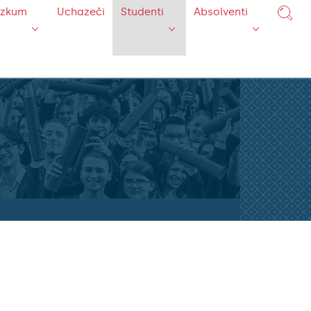
ýzkum
Uchazeči
Studenti
Absolventi