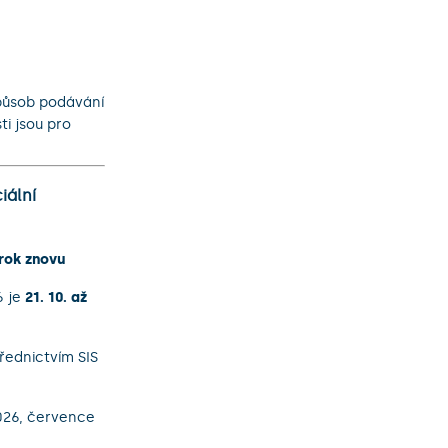
způsob podávání
ti jsou pro
iální
rok znovu
6 je
21. 10. až
řednictvím SIS
026, července