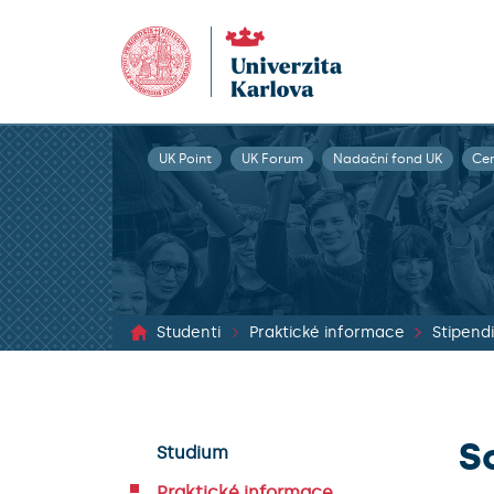
UK Point
UK Forum
Nadační fond UK
Ce
Studenti
Praktické informace
Stipend
S
Studium
Praktické informace