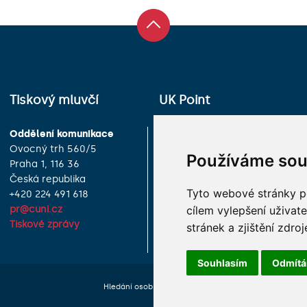
Tiskový mluvčí
UK Point
Oddělení komunikace
Univerzita Karlova
Ovocný trh 560/5
Celetná 13
Používáme sou
Praha 1, 116 36
Praha 1, 116 36
Česká republika
Česká republika
Tyto webové stránky po
+420 224 491 618
+420 224 491 850
pr@cuni.cz
info@cuni.cz
cílem vylepšení uživat
Tiskové zprávy
Provozní doba a kontakty
stránek a zjištění zdroj
Souhlasím
Odmít
Hledání osob
Nastavení cookie
Mapa webu