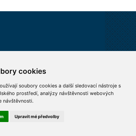
VŠECHNY KONTAKTY
bory cookies
MÁM DOTAZ
užívají soubory cookies a další sledovací nástroje s
elského prostředí, analýzy návštěvnosti webových
JAK K NÁM?
e návštěvnosti.
ám
Upravit mé předvolby