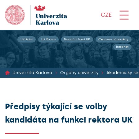
CZE
UK Point
UK Forum
Nadační fond UK
Centrum nápovědy
Intranet
Univerzita Karlova
Orgány univerzity
Akademický se
Předpisy týkající se volby
kandidáta na funkci rektora UK