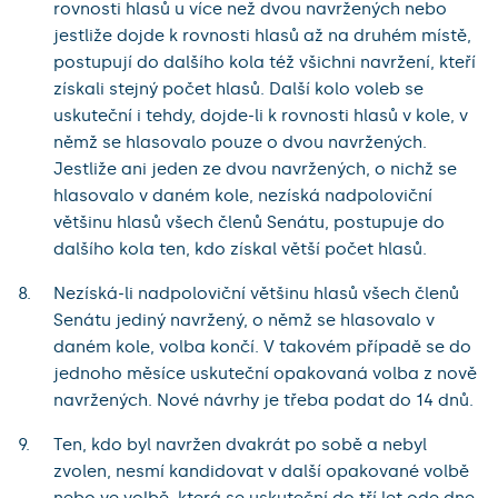
rovnosti hlasů u více než dvou navržených nebo
jestliže dojde k rovnosti hlasů až na druhém místě,
postupují do dalšího kola též všichni navržení, kteří
získali stejný počet hlasů. Další kolo voleb se
uskuteční i tehdy, dojde-li k rovnosti hlasů v kole, v
němž se hlasovalo pouze o dvou navržených.
Jestliže ani jeden ze dvou navržených, o nichž se
hlasovalo v daném kole, nezíská nadpoloviční
většinu hlasů všech členů Senátu, postupuje do
dalšího kola ten, kdo získal větší počet hlasů.
Nezíská-li nadpoloviční většinu hlasů všech členů
Senátu jediný navržený, o němž se hlasovalo v
daném kole, volba končí. V takovém případě se do
jednoho měsíce uskuteční opakovaná volba z nově
navržených. Nové návrhy je třeba podat do 14 dnů.
Ten, kdo byl navržen dvakrát po sobě a nebyl
zvolen, nesmí kandidovat v další opakované volbě