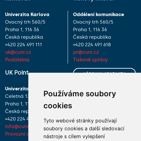
Univerzita Karlova
Oddělení komunikace
Ovocný trh 560/5
Ovocný trh 560/5
Praha 1, 116 36
Praha 1, 116 36
Česká republika
Česká republika
+420 224 491 111
+420 224 491 618
uk@cuni.cz
pr@cuni.cz
Podatelna
Tiskové zprávy
UK Point
VŠECHNY KONTAKTY
Univerzita Karlova
MÁM DOTAZ
Používáme soubory
Celetná 13
cookies
Praha 1, 116 36
JAK K NÁM?
Česká republika
+420 224 491 850
Tyto webové stránky používají
info@cuni.cz
soubory cookies a další sledovací
Provozní doba a kontakty
nástroje s cílem vylepšení