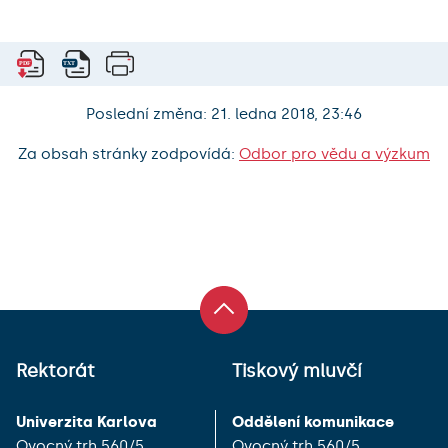
Poslední změna: 21. ledna 2018, 23:46
Za obsah stránky zodpovídá:
Odbor pro vědu a výzkum
Rektorát
Tiskový mluvčí
Univerzita Karlova
Oddělení komunikace
Ovocný trh 560/5
Ovocný trh 560/5