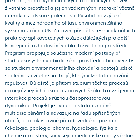
poznání jednotlivých biotických a abiotických složek
životního prostředí a jejich vzájemných interakcí včetně
interakcí s lidskou společností. Působit na zvýšení
kvality a mezinárodního ohlasu environmentálního
výzkumu v rámci UK. Zároveň přispět k řešení aktuálních
prakticky aplikovatelných otázek důležitých pro další
koncepční rozhodování v oblasti životního prostředí.
Program propojuje současné moderní postupy při
studiu ekosystémů abiotického prostředí a biodiverzity
se studiem environmentálního chování a postojů lidské
společnosti včetně nástrojů, kterými lze toto chování
regulovat. Důležité je přitom studium těchto procesů
na nejrůznějších časoprostorových škálách a vzájemná
interakce procesů s různou časoprostorovou
dynamikou. Projekt je svou podstatou značně
multidisciplinární a navazuje na řadu spřízněných
oborů, a to jak v rovině přírodovědného poznání,
(ekologie, geologie, chemie, hydrologie, fyzika a
chemie atmosféry, související medicinské obory včetně