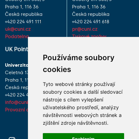
Praha 1, 116 36
Praha 1, 116 36
Česká republika
Česká republika
+420 224 491 111
+420 224 491 618
uk@cuni.cz
pr@cuni.cz
Podatelna
Tiskové zprávy
UK Point
VŠECHNY KONTAKTY
Používáme soubory
Univerzita Karlova
MÁM DOTAZ
cookies
Celetná 13
Praha 1, 116 36
JAK K NÁM?
Tyto webové stránky používají
Česká republika
soubory cookies a další sledovací
+420 224 491 850
nástroje s cílem vylepšení
info@cuni.cz
uživatelského prostředí, analýzy
Provozní doba a kontakty
návštěvnosti webových stránek a
zjištění zdroje návštěvnosti.
Souhlasím