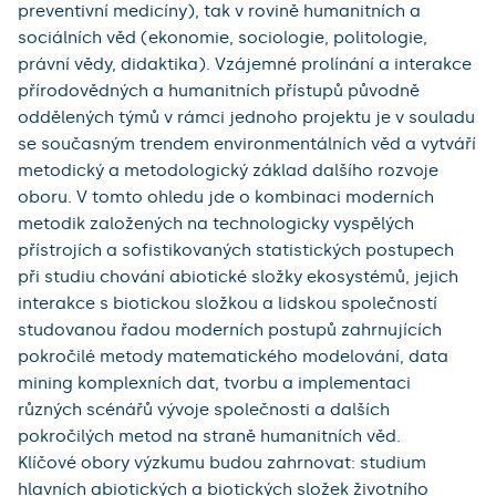
preventivní medicíny), tak v rovině humanitních a
sociálních věd (ekonomie, sociologie, politologie,
právní vědy, didaktika). Vzájemné prolínání a interakce
přírodovědných a humanitních přístupů původně
oddělených týmů v rámci jednoho projektu je v souladu
se současným trendem environmentálních věd a vytváří
metodický a metodologický základ dalšího rozvoje
oboru. V tomto ohledu jde o kombinaci moderních
metodik založených na technologicky vyspělých
přístrojích a sofistikovaných statistických postupech
při studiu chování abiotické složky ekosystémů, jejich
interakce s biotickou složkou a lidskou společností
studovanou řadou moderních postupů zahrnujících
pokročilé metody matematického modelování, data
mining komplexních dat, tvorbu a implementaci
různých scénářů vývoje společnosti a dalších
pokročilých metod na straně humanitních věd.
Klíčové obory výzkumu budou zahrnovat: studium
hlavních abiotických a biotických složek životního