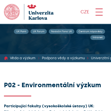
CZE
UK Point
UK Forum
Nadační fond UK
Centrum nápovědy
Intranet
Věda a výzkum
Podpora vědy a výzkumu
Univerzitní
P02 - Environmentální výzkum
Participující fakulty (vysokoškolské ústavy) UK: