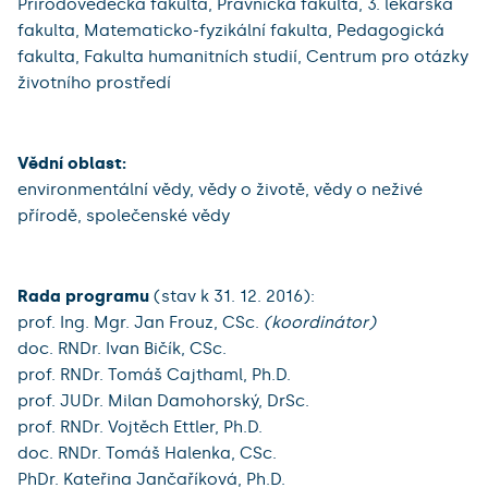
Přírodovědecká fakulta, Právnická fakulta, 3. lékařská
fakulta, Matematicko-fyzikální fakulta, Pedagogická
fakulta, Fakulta humanitních studií, Centrum pro otázky
životního prostředí
Vědní oblast:
environmentální vědy, vědy o životě, vědy o neživé
přírodě, společenské vědy
Rada programu
(stav k 31. 12. 2016):
prof. Ing. Mgr. Jan Frouz, CSc.
(koordinátor)
doc. RNDr. Ivan Bičík, CSc.
prof. RNDr. Tomáš Cajthaml, Ph.D.
prof. JUDr. Milan Damohorský, DrSc.
prof. RNDr. Vojtěch Ettler, Ph.D.
doc. RNDr. Tomáš Halenka, CSc.
PhDr. Kateřina Jančaříková, Ph.D.