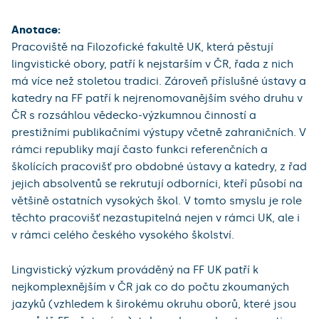
Anotace:
Pracoviště na Filozofické fakultě UK, která pěstují
lingvistické obory, patří k nejstarším v ČR, řada z nich
má více než stoletou tradici. Zároveň příslušné ústavy a
katedry na FF patří k nejrenomovanějším svého druhu v
ČR s rozsáhlou vědecko-výzkumnou činností a
prestižními publikačními výstupy včetně zahraničních. V
rámci republiky mají často funkci referenčních a
školících pracovišť pro obdobné ústavy a katedry, z řad
jejich absolventů se rekrutují odborníci, kteří působí na
většině ostatních vysokých škol. V tomto smyslu je role
těchto pracovišť nezastupitelná nejen v rámci UK, ale i
v rámci celého českého vysokého školství.
Lingvistický výzkum prováděný na FF UK patří k
nejkomplexnějším v ČR jak co do počtu zkoumaných
jazyků (vzhledem k širokému okruhu oborů, které jsou