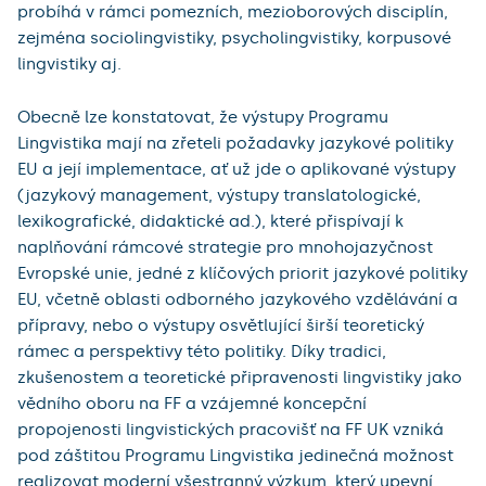
probíhá v rámci pomezních, mezioborových disciplín,
zejména sociolingvistiky, psycholingvistiky, korpusové
lingvistiky aj.
Obecně lze konstatovat, že výstupy Programu
Lingvistika mají na zřeteli požadavky jazykové politiky
EU a její implementace, ať už jde o aplikované výstupy
(jazykový management, výstupy translatologické,
lexikografické, didaktické ad.), které přispívají k
naplňování rámcové strategie pro mnohojazyčnost
Evropské unie, jedné z klíčových priorit jazykové politiky
EU, včetně oblasti odborného jazykového vzdělávání a
přípravy, nebo o výstupy osvětlující širší teoretický
rámec a perspektivy této politiky. Díky tradici,
zkušenostem a teoretické připravenosti lingvistiky jako
vědního oboru na FF a vzájemné koncepční
propojenosti lingvistických pracovišť na FF UK vzniká
pod záštitou Programu Lingvistika jedinečná možnost
realizovat moderní všestranný výzkum, který upevní