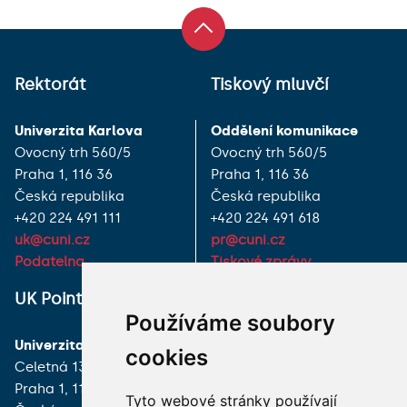
Rektorát
Tiskový mluvčí
Univerzita Karlova
Oddělení komunikace
Ovocný trh 560/5
Ovocný trh 560/5
Praha 1, 116 36
Praha 1, 116 36
Česká republika
Česká republika
+420 224 491 111
+420 224 491 618
uk@cuni.cz
pr@cuni.cz
Podatelna
Tiskové zprávy
UK Point
VŠECHNY KONTAKTY
Používáme soubory
Univerzita Karlova
MÁM DOTAZ
cookies
Celetná 13
Praha 1, 116 36
JAK K NÁM?
Tyto webové stránky používají