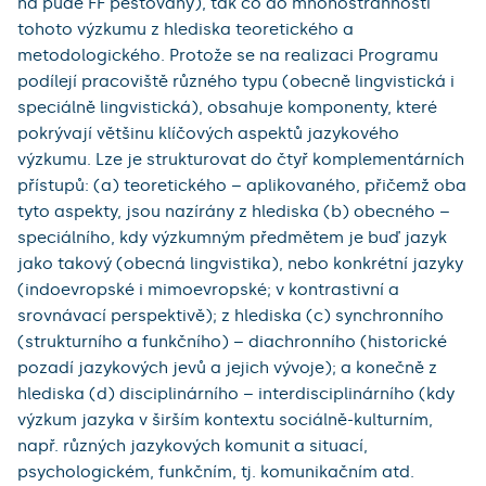
na půdě FF pěstovány), tak co do mnohostrannosti
tohoto výzkumu z hlediska teoretického a
metodologického. Protože se na realizaci Programu
podílejí pracoviště různého typu (obecně lingvistická i
speciálně lingvistická), obsahuje komponenty, které
pokrývají většinu klíčových aspektů jazykového
výzkumu. Lze je strukturovat do čtyř komplementárních
přístupů: (a) teoretického – aplikovaného, přičemž oba
tyto aspekty, jsou nazírány z hlediska (b) obecného –
speciálního, kdy výzkumným předmětem je buď jazyk
jako takový (obecná lingvistika), nebo konkrétní jazyky
(indoevropské i mimoevropské; v kontrastivní a
srovnávací perspektivě); z hlediska (c) synchronního
(strukturního a funkčního) – diachronního (historické
pozadí jazykových jevů a jejich vývoje); a konečně z
hlediska (d) disciplinárního – interdisciplinárního (kdy
výzkum jazyka v širším kontextu sociálně-kulturním,
např. různých jazykových komunit a situací,
psychologickém, funkčním, tj. komunikačním atd.