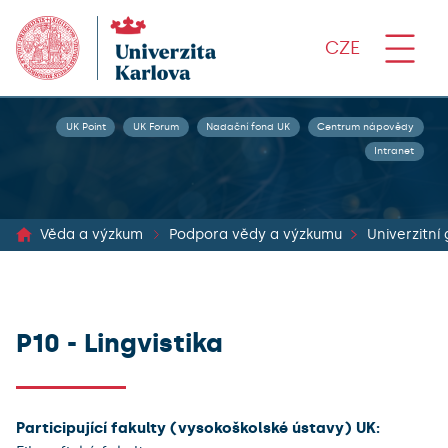
CZE
UK Point
UK Forum
Nadační fond UK
Centrum nápovědy
Intranet
Věda a výzkum
Podpora vědy a výzkumu
Univerzitní
P10 - Lingvistika
Participující fakulty (vysokoškolské ústavy) UK: