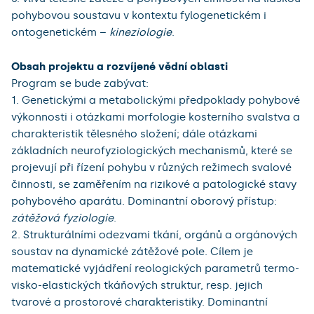
pohybovou soustavu v kontextu fylogenetickém i
ontogenetickém –
kineziologie
.
Obsah projektu a rozvíjené vědní oblasti
Program se bude zabývat:
1. Genetickými a metabolickými předpoklady pohybové
výkonnosti i otázkami morfologie kosterního svalstva a
charakteristik tělesného složení; dále otázkami
základních neurofyziologických mechanismů, které se
projevují při řízení pohybu v různých režimech svalové
činnosti, se zaměřením na rizikové a patologické stavy
pohybového aparátu. Dominantní oborový přístup:
zátěžová fyziologie
.
2. Strukturálními odezvami tkání, orgánů a orgánových
soustav na dynamické zátěžové pole. Cílem je
matematické vyjádření reologických parametrů termo-
visko-elastických tkáňových struktur, resp. jejich
tvarové a prostorové charakteristiky. Dominantní