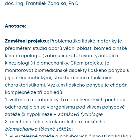
doc. Ing. František Zahálka, Ph.D.
Anotace:
Zaměření projektu:
Problematika lidské motoriky je
předmětem studia oborů vědní oblasti biomedicínské
kinantropologie (zahrnující zátěžovou fyziologii a
kineziologii) i biomechaniky. Cílem projektu je
monitorovat biomedicínské aspekty lidského pohybu s
jejich kinematickými, strukturálními a funkčními
charakteristikami. Výzkum lidského pohybu je chápán
komplexně ze tří pohledů:
1. vnitřních metabolických a biochemických pochodů,
odehrávajících se v organismu pod vlivem pohybové
zátěže či hypokineze –
zátěžová fyziologie
;
2. mechanického, strukturálního a funkčního –
biomechanika
tělesné zátěže;
3. vlivu tělesné zátěže a pohybových činností na lidskou