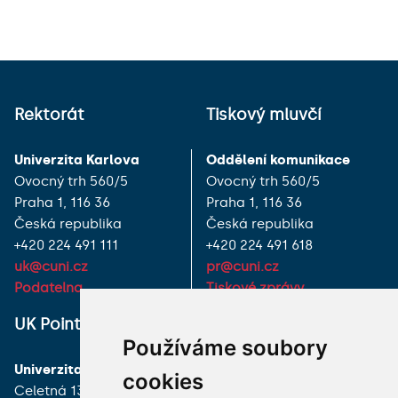
Rektorát
Tiskový mluvčí
Univerzita Karlova
Oddělení komunikace
Ovocný trh 560/5
Ovocný trh 560/5
Praha 1, 116 36
Praha 1, 116 36
Česká republika
Česká republika
+420 224 491 111
+420 224 491 618
uk@cuni.cz
pr@cuni.cz
Podatelna
Tiskové zprávy
UK Point
VŠECHNY KONTAKTY
Používáme soubory
Univerzita Karlova
MÁM DOTAZ
cookies
Celetná 13