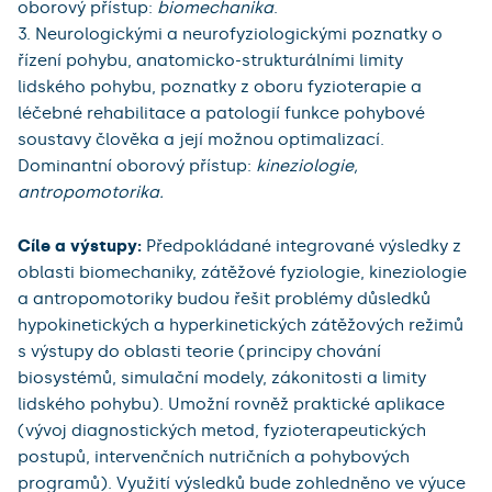
oborový přístup:
biomechanika
.
3. Neurologickými a neurofyziologickými poznatky o
řízení pohybu, anatomicko-strukturálními limity
lidského pohybu, poznatky z oboru fyzioterapie a
léčebné rehabilitace a patologií funkce pohybové
soustavy člověka a její možnou optimalizací.
Dominantní oborový přístup:
kineziologie,
antropomotorika.
Cíle a výstupy:
Předpokládané integrované výsledky z
oblasti biomechaniky, zátěžové fyziologie, kineziologie
a antropomotoriky budou řešit problémy důsledků
hypokinetických a hyperkinetických zátěžových režimů
s výstupy do oblasti teorie (principy chování
biosystémů, simulační modely, zákonitosti a limity
lidského pohybu). Umožní rovněž praktické aplikace
(vývoj diagnostických metod, fyzioterapeutických
postupů, intervenčních nutričních a pohybových
programů). Využití výsledků bude zohledněno ve výuce