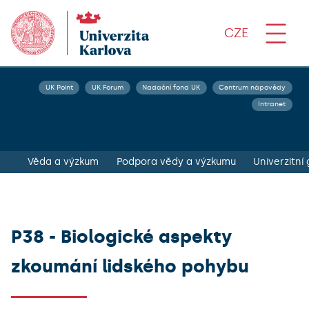
CZE
UK Point
UK Forum
Nadační fond UK
Centrum nápovědy
Intranet
Věda a výzkum
Podpora vědy a výzkumu
Univerzitní
P38 - Biologické aspekty
zkoumání lidského pohybu