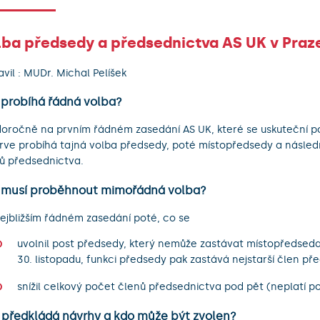
lba předsedy a předsednictva AS UK v Praz
avil : MUDr. Michal Pelíšek
 probíhá řádná volba?
oročně na prvním řádném zasedání AS UK, které se uskuteční po
rve probíhá tajná volba předsedy, poté místopředsedy a násled
ů předsednictva.
 musí proběhnout mimořádná volba?
ejbližším řádném zasedání poté, co se
uvolnil post předsedy, který nemůže zastávat místopředseda
30. listopadu, funkci předsedy pak zastává nejstarší člen př
snížil celkový počet členů předsednictva pod pět (neplatí po
 předkládá návrhy a kdo může být zvolen?