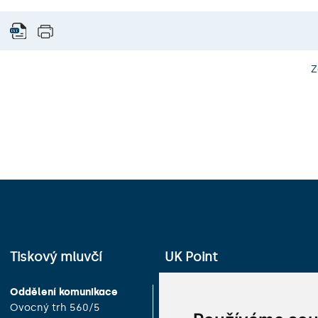
Z
Tiskový mluvčí
UK Point
Oddělení komunikace
Univerzita Karlova
Ovocný trh 560/5
Celetná 13