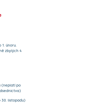
e
 1. únoru.
ně zbylých 4
 (neplatí po
edsednictva)
 30. listopadu)