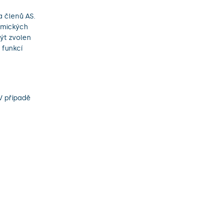
 členů AS.
emických
ýt zvolen
 funkcí
 V případě