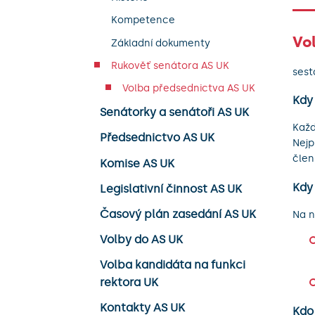
Kompetence
Vo
Základní dokumenty
Rukověť senátora AS UK
sest
Volba předsednictva AS UK
Kdy
Senátorky a senátoři AS UK
Každ
Předsednictvo AS UK
Nejp
člen
Komise AS UK
Kdy
Legislativní činnost AS UK
Časový plán zasedání AS UK
Na n
Volby do AS UK
Volba kandidáta na funkci
rektora UK
Kontakty AS UK
Kdo