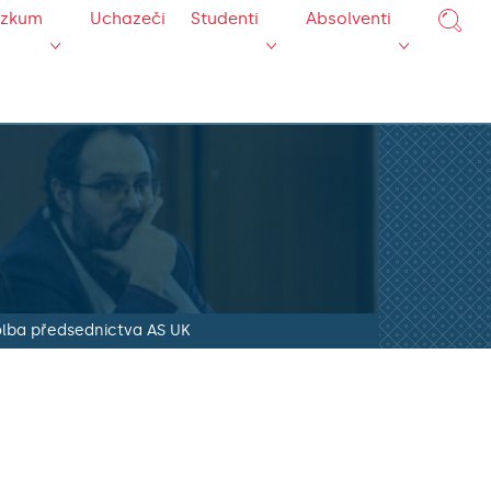
ýzkum
Uchazeči
Studenti
Absolventi
olba předsednictva AS UK