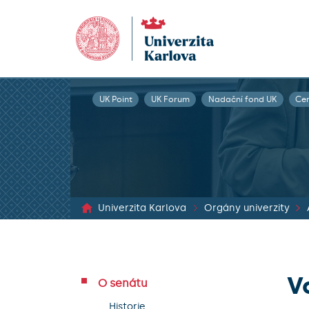
UK Point
UK Forum
Nadační fond UK
Ce
Univerzita Karlova
Orgány univerzity
V
O senátu
Historie