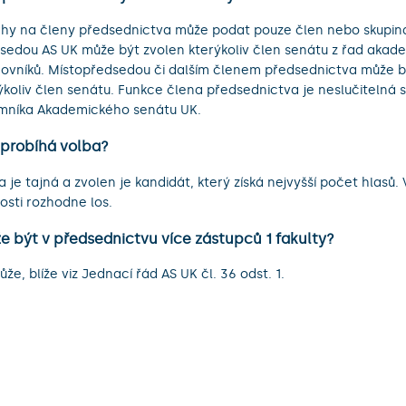
hy na členy předsednictva může podat pouze člen nebo skupina
sedou AS UK může být zvolen kterýkoliv člen senátu z řad akad
ovníků. Místopředsedou či dalším členem předsednictva může b
ýkoliv člen senátu. Funkce člena předsednictva je neslučitelná s
mníka Akademického senátu UK.
 probíhá volba?
a je tajná a zvolen je kandidát, který získá nejvyšší počet hlasů.
osti rozhodne los.
e být v předsednictvu více zástupců 1 fakulty?
že, blíže viz Jednací řád AS UK čl. 36 odst. 1.