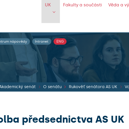
UK
Fakulty a součásti
Věda a v
ntrum nápovědy
Intranet
ENG
Akademický senát
O senátu
Rukověť senátora AS UK
V
olba předsednictva AS UK