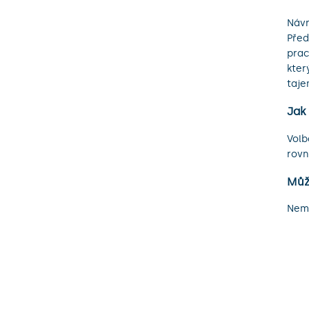
Návr
Před
prac
kter
taje
Jak
Volb
rovn
Můž
Nemů