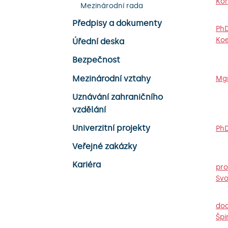
Ko
Mezinárodní rada
Předpisy a dokumenty
PhD
Ko
Úřední deska
Bezpečnost
Mezinárodní vztahy
Mgr
Uznávání zahraničního
vzdělání
Univerzitní projekty
PhD
Veřejné zakázky
Kariéra
pro
Svo
doc
Špi