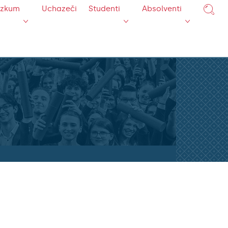
ýzkum
Uchazeči
Studenti
Absolventi