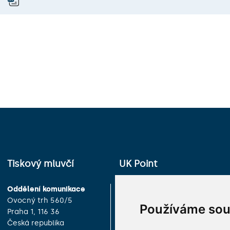
Tiskový mluvčí
UK Point
Oddělení komunikace
Univerzita Karlova
Ovocný trh 560/5
Celetná 13
Používáme sou
Praha 1, 116 36
Praha 1, 116 36
Česká republika
Česká republika