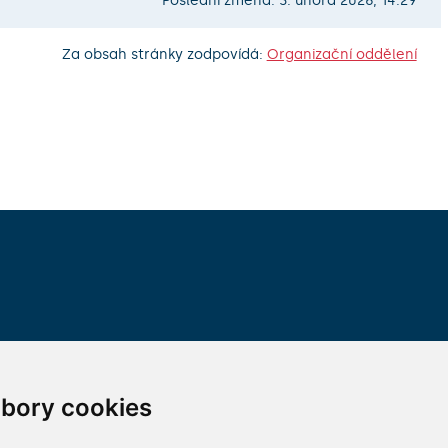
Poslední změna: 3. února 2026, 14:29
Za obsah stránky zodpovídá:
Organizační oddělení
VŠECHNY KONTAKTY
bory cookies
MÁM DOTAZ