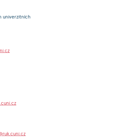
 univerzitních
ni.cz
.cuni.cz
ruk.cuni.cz