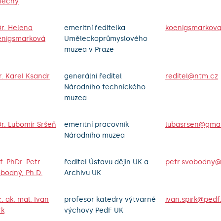
nečný
r. Helena
emeritní ředitelka
koenigsmarkov
enigsmarková
Uměleckoprůmyslového
muzea v Praze
. Karel Ksandr
generální ředitel
reditel@ntm.cz
Národního technického
muzea
r. Lubomír Sršeň
emeritní pracovník
lubasrsen@gma
Národního muzea
f. PhDr. Petr
ředitel Ústavu dějin UK a
petr.svobodny@r
bodný, Ph.D.
Archivu UK
. ak. mal. Ivan
profesor katedry výtvarné
ivan.spirk@pedf
rk
výchovy PedF UK