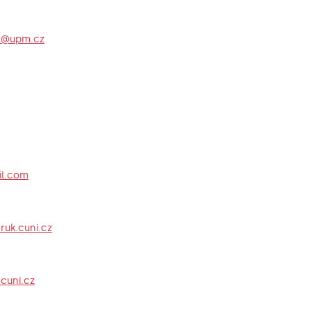
a@upm.cz
il.com
uk.cuni.cz
.cuni.cz