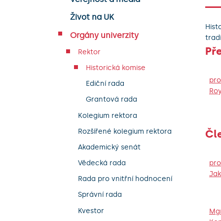
Život na UK
Hist
Orgány univerzity
trad
Př
Rektor
Historická komise
pro
Ediční rada
Roy
Grantová rada
Kolegium rektora
Rozšířené kolegium rektora
Čl
Akademický senát
pro
Vědecká rada
Jak
Rada pro vnitřní hodnocení
Správní rada
Kvestor
Mgr