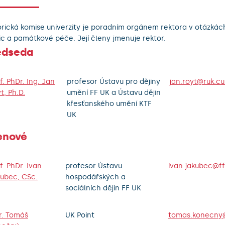
orická komise univerzity je poradním orgánem rektora v otázkách
ic a památkové péče. Její členy jmenuje rektor.
edseda
f. PhDr. Ing. Jan
profesor Ústavu pro dějiny
jan.royt@ruk.cu
t, Ph.D.
umění FF UK a Ústavu dějin
křesťanského umění KTF
UK
enové
f. PhDr. Ivan
profesor Ústavu
ivan.jakubec@ff
ubec, CSc.
hospodářských a
sociálních dějin FF UK
. Tomáš
UK Point
tomas.konecny@