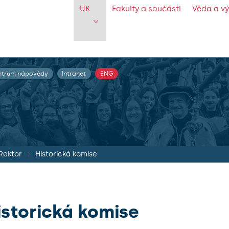
UK
Fakulty a součásti
Věda a v
ntrum nápovědy
Intranet
ENG
Rektor
Historická komise
istorická komise