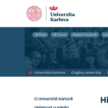
UK Point
UK Forum
Nadační fond UK
Ce
Univerzita Karlova
Orgány univerzity
H
O Univerzitě Karlově
Veřejnost a média