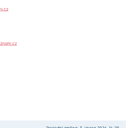
ni.cz
eznam.cz