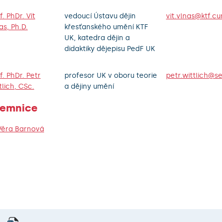
f. PhDr. Vít
vedoucí Ústavu dějin
vit.vlnas@ktf.cu
as, Ph.D.
křesťanského umění KTF
UK, katedra dějin a
didaktiky dějepisu PedF UK
f. PhDr. Petr
profesor UK v oboru teorie
petr.wittlich@s
tlich, CSc.
a dějiny umění
jemnice
Věra Barnová