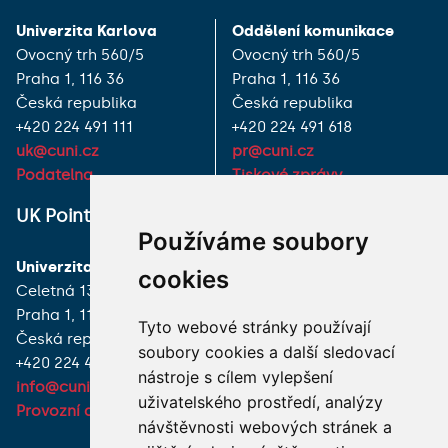
Univerzita Karlova
Oddělení komunikace
Ovocný trh 560/5
Ovocný trh 560/5
Praha 1, 116 36
Praha 1, 116 36
Česká republika
Česká republika
+420 224 491 111
+420 224 491 618
uk@cuni.cz
pr@cuni.cz
Podatelna
Tiskové zprávy
UK Point
VŠECHNY KONTAKTY
Používáme soubory
Univerzita Karlova
MÁM DOTAZ
cookies
Celetná 13
Praha 1, 116 36
JAK K NÁM?
Tyto webové stránky používají
Česká republika
soubory cookies a další sledovací
+420 224 491 850
nástroje s cílem vylepšení
info@cuni.cz
uživatelského prostředí, analýzy
Provozní doba a kontakty
návštěvnosti webových stránek a