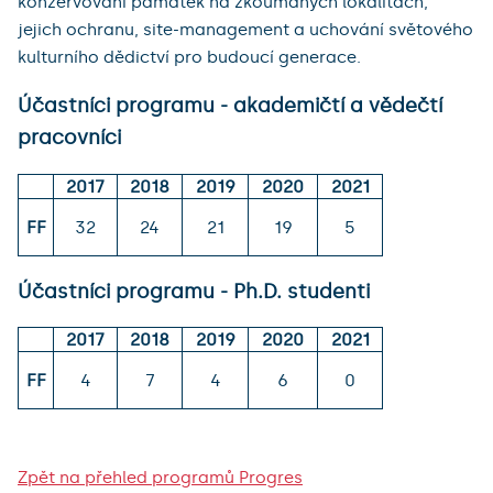
konzervování památek na zkoumaných lokalitách, 
jejich ochranu, site-management a uchování světového 
kulturního dědictví pro budoucí generace.
Účastníci programu - akademičtí a vědečtí
pracovníci
2017
2018
2019
2020
2021
FF
32
24
21
19
5
Účastníci programu - Ph.D. studenti
2017
2018
2019
2020
2021
FF
4
7
4
6
0
Zpět na přehled programů Progres