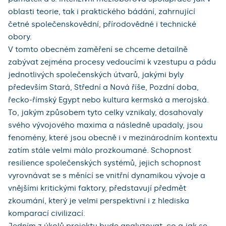
oblasti teorie, tak i praktického bádání, zahrnující 
četné společenskovědní, přírodovědné i technické 
obory.

V tomto obecném zaměření se chceme detailně 
zabývat zejména procesy vedoucími k vzestupu a pádu 
jednotlivých společenských útvarů, jakými byly 
především Stará, Střední a Nová říše, Pozdní doba, 
řecko-římský Egypt nebo kultura kermská a merojská. 
To, jakým způsobem tyto celky vznikaly, dosahovaly 
svého vývojového maxima a následně upadaly, jsou 
fenomény, které jsou obecně i v mezinárodním kontextu 
zatím stále velmi málo prozkoumané. Schopnost 
resilience společenských systémů, jejich schopnost 
vyrovnávat se s měnící se vnitřní dynamikou vývoje a 
vnějšími kritickými faktory, představují předmět 
zkoumání, který je velmi perspektivní i z hlediska 
komparací civilizací. 

Jedním z úkolů projektu bude analyzovat, co a jak se 