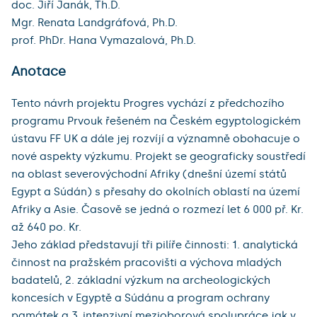
doc. Jiří Janák, Th.D.
Mgr. Renata Landgráfová, Ph.D.
prof. PhDr. Hana Vymazalová, Ph.D.
Anotace
Tento návrh projektu Progres vychází z předchozího 
programu Prvouk řešeném na Českém egyptologickém 
ústavu FF UK a dále jej rozvíjí a významně obohacuje o 
nové aspekty výzkumu. Projekt se geograficky soustředí 
na oblast severovýchodní Afriky (dnešní území států 
Egypt a Súdán) s přesahy do okolních oblastí na území 
Afriky a Asie. Časově se jedná o rozmezí let 6 000 př. Kr. 
až 640 po. Kr.

Jeho základ představují tři pilíře činnosti: 1. analytická 
činnost na pražském pracovišti a výchova mladých 
badatelů, 2. základní výzkum na archeologických 
koncesích v Egyptě a Súdánu a program ochrany 
památek a 3. intenzivní mezioborová spolupráce jak v 