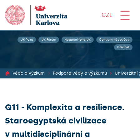
CZE
UK Point
UK Forum
Nadační fond UK
Centrum nápovědy
Intranet
Věda a výzkum
Podpora vědy a výzkumu
Univerzitní
Q11 - Komplexita a resilience.
Staroegyptská civilizace
v multidisciplinární a