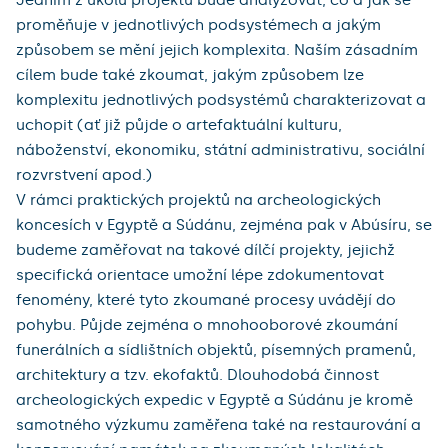
proměňuje v jednotlivých podsystémech a jakým 
způsobem se mění jejich komplexita. Naším zásadním 
cílem bude také zkoumat, jakým způsobem lze 
komplexitu jednotlivých podsystémů charakterizovat a 
uchopit (ať již půjde o artefaktuální kulturu, 
náboženství, ekonomiku, státní administrativu, sociální 
rozvrstvení apod.)

V rámci praktických projektů na archeologických 
koncesích v Egyptě a Súdánu, zejména pak v Abúsíru, se 
budeme zaměřovat na takové dílčí projekty, jejichž 
specifická orientace umožní lépe zdokumentovat 
fenomény, které tyto zkoumané procesy uvádějí do 
pohybu. Půjde zejména o mnohooborové zkoumání 
funerálních a sídlištních objektů, písemných pramenů, 
architektury a tzv. ekofaktů. Dlouhodobá činnost 
archeologických expedic v Egyptě a Súdánu je kromě 
samotného výzkumu zaměřena také na restaurování a 