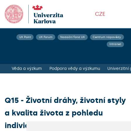
CZE
UK Point
UK Forum
Nadační fond UK
Centrum nápovědy
Intranet
Věda a výzkum
Podpora vědy a výzkumu
Univerzitní
Q15 - Životní dráhy, životní styly
a kvalita života z pohledu
individuální adaptace a vztahu