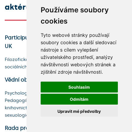
aktérů a institucí
Používáme soubory
cookies
Tyto webové stránky používají
Participující fakulty (vysokoškolské ústavy)
soubory cookies a další sledovací
UK
nástroje s cílem vylepšení
uživatelského prostředí, analýzy
Filozofická fakulta, 2. lékařská fakulta, Fakulta
návštěvnosti webových stránek a
sociálních věd
zjištění zdroje návštěvnosti.
Vědní oblast
Souhlasím
Psychologie (AN), Sociologie, demografie (AO),
Odmítám
Pedagogika a školství (AM), Dokumentace,
knihovnictví, práce s informacemi (AF), Psychiatrie,
Upravit mé předvolby
sexuologie (FL)
Rada programu