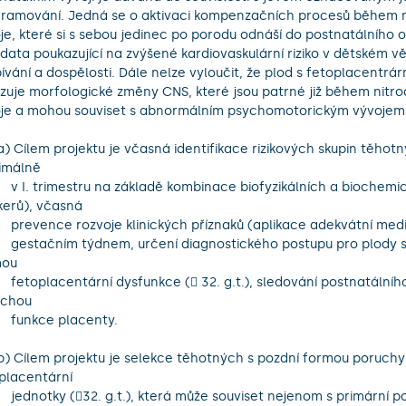
ramování. Jedná se o aktivaci kompenzačních procesů během ni
je, které si s sebou jedinec po porodu odnáší do postnatálního o
 data poukazující na zvýšené kardiovaskulární riziko v dětském vě
ívání a dospělosti. Dále nelze vyloučit, že plod s fetoplacentrární
zuje morfologické změny CNS, které jsou patrné již během nitro
je a mohou souviset s abnormálním psychomotorickým vývojem v
imálně 

lních a biochemických 
erů), včasná 

tní medikace před 16.  

pu pro plody s časnou 
ou 

tnatálního vývoje dětí s 
chou 

acenty.

placentární  

imární pozdní poruchou  
