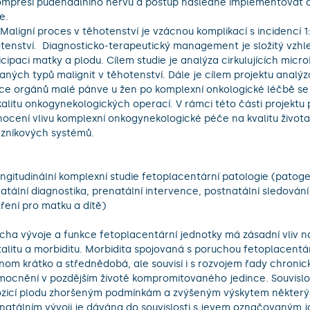
mpresi pudendálního nervu a postup následně implementovat do
.

tenství.  Diagnosticko-terapeutický management je složitý vzhl
icipaci matky a plodu. Cílem studie je analýza cirkulujících micro
aných typů malignit v těhotenství. Dále je cílem projektu analýza
ce orgánů malé pánve u žen po komplexní onkologické léčbě se
kalitu onkogynekologických operací. V rámci této části projektu 
ocení vlivu komplexní onkogynekologické péče na kvalitu života
zníkových systémů.

ongitudinální komplexní studie fetoplacentární patologie (patoge
atální diagnostika, prenatální intervence, postnatální sledování 
ření pro matku a dítě)

cha vývoje a funkce fetoplacentární jednotky má zásadní vliv na
alitu a morbiditu. Morbidita spojovaná s poruchou fetoplacentárn
nom krátko a střednědobá, ale souvisí i s rozvojem řady chronic
ocnění v pozdějším životě kompromitovaného jedince. Souvislos
zicí plodu zhoršeným podmínkám a zvýšeným výskytem některý
natálním vývoji je dávána do souvislosti s jevem označovaným ja