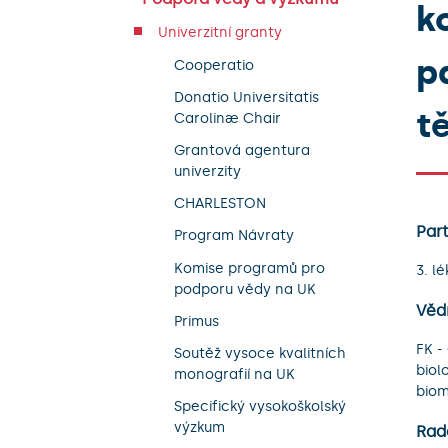
k
Univerzitní granty
p
Cooperatio
Donatio Universitatis
t
Carolinæ Chair
Grantová agentura
univerzity
CHARLESTON
Part
Program Návraty
Komise programů pro
3. l
podporu vědy na UK
Věd
Primus
FK -
Soutěž vysoce kvalitních
biol
monografií na UK
bio
Specifický vysokoškolský
výzkum
Rad