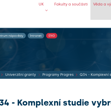
UK
Fakulty a součásti
Věda a v
ntrum nápovědy
Intranet
ENG
Univerzitní granty
Programy Progres
Q34 - Komplexní s
34 - Komplexní studie vyb