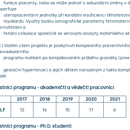
ární změny v důsledku 
perfuze 

hotenstvím zatíženého   

etry fetomaternální, 
rnofetální a   

yty mateřského séra.

iovaskulárního 

ty (preeklampsie, FGR, 


 takto komplikovaných 
dit.
stníci programu - akademičtí a vědečtí pracovníci
2017
2018
2019
2020
2021
.LF
12
16
15
17
6
tníci programu - Ph.D. studenti