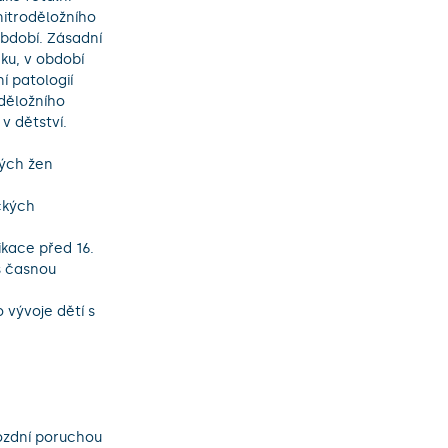
troděložního 
bdobí. Zásadní 
ku, v období 
 patologií 
děložního 
 dětství.
