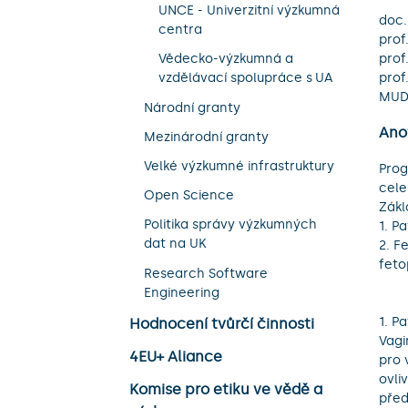
UNCE - Univerzitní výzkumná
doc.
centra
prof
prof
Vědecko-výzkumná a
prof
vzdělávací spolupráce s UA
MUDr
Národní granty
Ano
Mezinárodní granty
Velké výzkumné infrastruktury
Prog
cele
Open Science
Zákl
Politika správy výzkumných
1. P
dat na UK
2. F
feto
Research Software
Engineering
1. P
Hodnocení tvůrčí činnosti
Vagi
4EU+ Aliance
pro 
ovli
Komise pro etiku ve vědě a
před