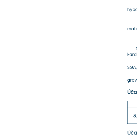
           funkce placenty, nebo se může jednat o sekund
hypo
           uteroplacentární jednotky při kardiální insuficienci tě
           myokardu. Využity budou sonografické param
mate
           fetální cirkulace společně se sérovými anal
       c) Dalším cílem projektu je poskytnutí komplexního preventivního 
kard
           programu matkám po komplikovaném průběhu gravidi
SGA, 
           gestační hypertenze) a jejich dětem narozeným z
gravi
Úča
3
Účas