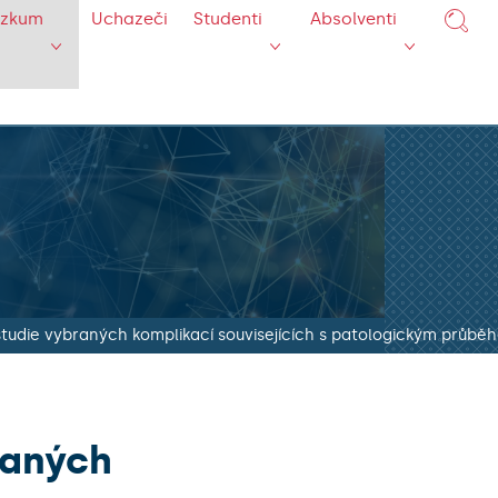
ýzkum
Uchazeči
Studenti
Absolventi
tudie vybraných komplikací souvisejících s patologickým průbě
raných