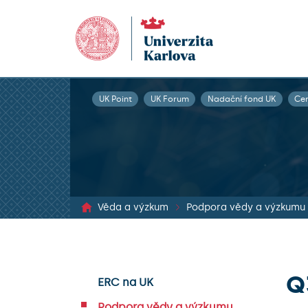
UK Point
UK Forum
Nadační fond UK
Ce
Věda a výzkum
Podpora vědy a výzkumu
Q
ERC na UK
Podpora vědy a výzkumu