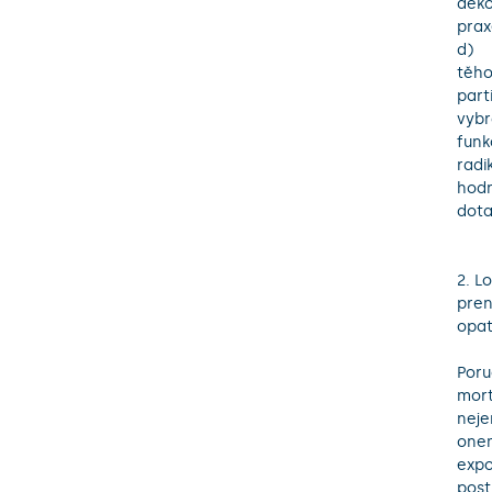
deko
praxe
d)	Maligní proces v těhotenství je vzácnou komplikací s incidencí 1:1,000 
těho
part
vybr
funk
radi
hodn
dota
2. L
pren
opat
Poru
mort
neje
onem
expo
post