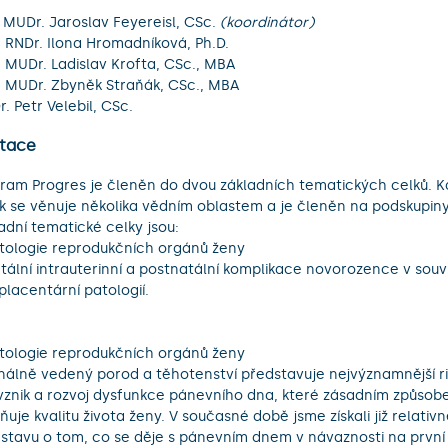
 MUDr. Jaroslav Feyereisl, CSc.
(koordinátor)
. RNDr. Ilona Hromadníková, Ph.D.
. MUDr. Ladislav Krofta, CSc., MBA
. MUDr. Zbyněk Straňák, CSc., MBA
. Petr Velebil, CSc.
tace
ram Progres je členěn do dvou základních tematických celků. K
k se věnuje několika vědním oblastem a je členěn na podskupiny.
adní tematické celky jsou: 

atologie reprodukčních orgánů ženy

etální intrauterinní a postnatální komplikace novorozence v souvis
placentární patologií.

atologie reprodukčních orgánů ženy

nálně vedený porod a těhotenství představuje nejvýznamnější riz
vznik a rozvoj dysfunkce pánevního dna, které zásadním způsob
vňuje kvalitu života ženy. V současné době jsme získali již relativ
stavu o tom, co se děje s pánevním dnem v návaznosti na první 