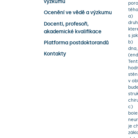
výzkumu
poro
těho
Ocenění ve vědě a výzkumu
a)	Cílem projektu je formou prospektivní longitudinální studie sledovat vliv 
druh
Docenti, profesoři,
kter
akademické kvalifikace
s ja
b)	Cílem projektu je vytvoření prostorového víceprvkového 3D modelu pánevního 
Platforma postdoktorandů
dna,
Kontakty
(end
Tent
hodn
stěn
v ob
bude
stru
chir
c)	V návaznosti na těhotenství a porod se u řady žen manifestuje komplex 
bole
neur
je c
zákl