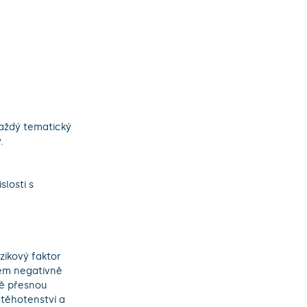
aždý tematický 


losti s 
ikový faktor 
em negativně 
ně přesnou 
těhotenství a 