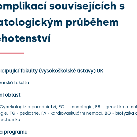
omplikací souvisejících s
atologickým průběhem
ěhotenství
icipující fakulty (vysokoškolské ústavy) UK
ékařská fakulta
ní oblast
 Gynekologie a porodnictví, EC – imunologie, EB – genetika a mol
ogie, FG - pediatrie, FA - kardiovaskulární nemoci, BO - biofyzika 
mechanika
a programu