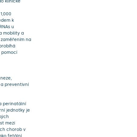
 klinické 
edem k 
RNAs u 
 mobility a 
 zaměřením na 
probíhá 
 pomocí 
neze, 
a preventivní 
 perinatální 
í jednotky je 
kých 
t mezi 
ch chorob v 
ko fetální 