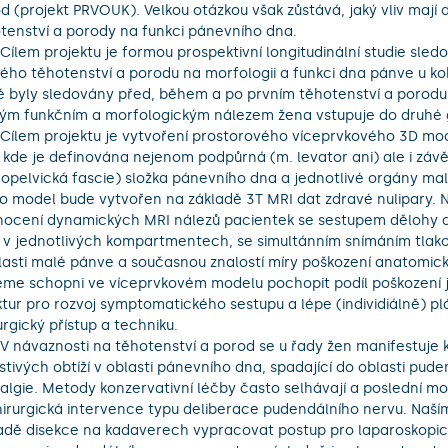
d (projekt PRVOUK). Velkou otázkou však zůstává, jaký vliv mají da
tenství a porody na funkci pánevního dna. 

ého těhotenství a porodu na morfologii a funkci dna pánve u koh
é byly sledovány před, během a po prvním těhotenství a porodu
kým funkčním a morfologickým nálezem žena vstupuje do druhé gr
 kde je definována nejenom podpůrná (m. levator ani) ale i závě
opelvická fascie) složka pánevního dna a jednotlivé orgány mal
o model bude vytvořen na základě 3T MRI dat zdravé nulipary. N
ocení dynamických MRI nálezů pacientek se sestupem dělohy a
 v jednotlivých kompartmentech, se simultánním snímáním tlak
lasti malé pánve a současnou znalostí míry poškození anatomický
me schopni ve víceprvkovém modelu pochopit podíl poškození j
ktur pro rozvoj symptomatického sestupu a lépe (individiálně) pl
urgický přístup a techniku.

stivých obtíží v oblasti pánevního dna, spadající do oblasti puden
algie. Metody konzervativní léčby často selhávají a poslední mož
hirurgická intervence typu deliberace pudendálního nervu. Naším
adě disekce na kadaverech vypracovat postup pro laparoskopic