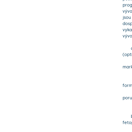
prog
vývo
jsou
dosp
vyka
vývo
       a) Cílem projektu je včasná identifikace rizikových skupin těhotných žen 
(opt
           v I. trimestru na základě kombinace biofyziká
mark
           prevence rozvoje klinických příznaků (aplikace adekvá
           gestačním týdnem, určení diagnostického postu
form
           fetoplacentární dysfunkce ( 32. g.t.), sledování pos
poru
           funkce pl
       b) Cílem projektu je selekce těhotných s pozdní formou poruchy 
feto
           jednotky (32. g.t.), která může souviset nejenom s pr