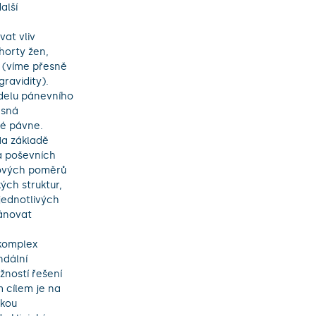
lší 
orty žen, 
 (víme přesně 
avidity). 

sná 
é pávne. 
a základě 
 poševních 
ových poměrů 
ch struktur, 
ednotlivých 
ánovat 
dální 
ností řešení 
 cílem je na 
kou 