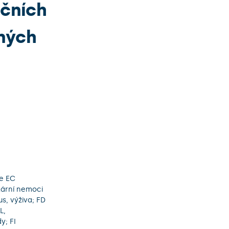
ačních
ných
ie EC
ulární nemoci
s, výživa; FD
L,
y; FI