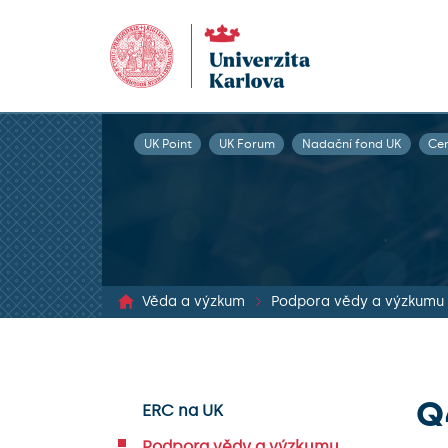
UK Point
UK Forum
Nadační fond UK
Ce
Věda a výzkum
Podpora vědy a výzkumu
Q
ERC na UK
Podpora vědy a výzkumu