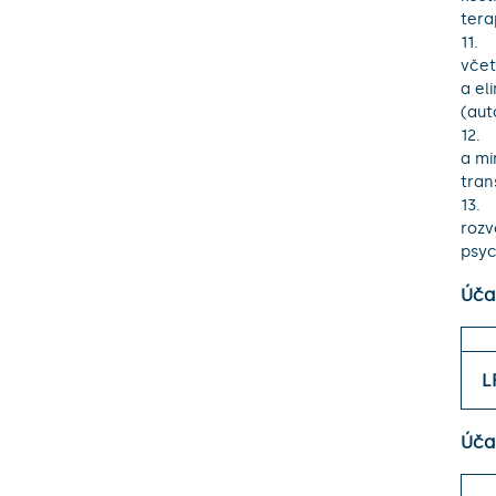
tera
11.	Budeme studovat nové možnosti odstraňování nežádoucích komponent z těla, 
včet
a el
(aut
12.	Při studiu onemocněním ledvin se soustředíme na komplexní poruchy kostního 
a mi
tran
13.	Budeme studovat spojitost dlouhodobé expozice anestetikům/sedativům s 
rozv
psyc
Úča
L
Účas