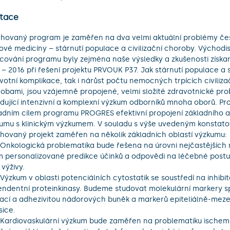
tace
hovaný program je zaměřen na dva velmi aktuální problémy česk
ové medicíny – stárnutí populace a civilizační choroby. Východi
cování programu byly zejména naše výsledky a zkušenosti získan
 – 2016 při řešení projektu PRVOUK P37. Jak stárnutí populace a s
votní komplikace, tak i nárůst počtu nemocných trpících civilizač
obami, jsou vzájemně propojené, velmi složité zdravotnické pro
dující intenzivní a komplexní výzkum odborníků mnoha oborů. Prot
adním cílem programu PROGRES efektivní propojení základního a 
umu s klinickým výzkumem. V souladu s výše uvedeným konstatov
hovaný projekt zaměřen na několik základních oblastí výzkumu:

m personalizované predikce účinků a odpovědi na léčebné postu
 výživy.

ndentní proteinkinasy. Budeme studovat molekulární markery sp
ací a adhezivitou nádorových buněk a markerů epiteliálně-mez
ice.
