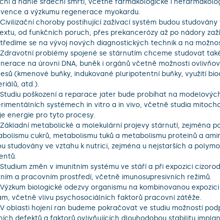
ční a náhlé srdeční smrti, včetně farmakologické i nefarmakolog
rvence a výzkumu regenerace myokardu.

extu, od funkčních poruch, přes prekancerózy až po nádory zažív
tředíme se na vývoj nových diagnostických technik a na možnos
nerace na úrovni DNA, buněk i orgánů včetně možnosti ovlivňov
esů (kmenové buňky, indukované pluripotentní buňky, využití bioa
iálů, atd.).

rimentálních systémech in vitro a in vivo, včetně studia mitochon
je energie pro tyto procesy.

bolismu cukrů, metabolismu tuků a metabolismu proteinů a amin
u studovány ve vztahu k nutrici, zejména u nejstarších a polymo
entů.

tním a pracovním prostředí, včetně imunosupresivních režimů.

ám, včetně vlivu psychosociálních faktorů pracovní zátěže.

ních defektů a faktorů ovlivňujících dlouhodobou stabilitu implan