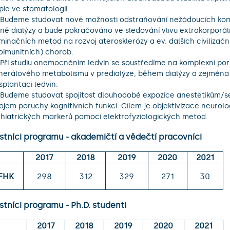
pie ve stomatologii.

ně dialýzy a bude pokračováno ve sledování vlivu extrakorporál
iminačních metod na rozvoj aterosklerózy a ev. dalších civilizační
oimunitních) chorob.

nerálového metabolismu v predialýze, během dialýzy a zejména 
splantaci ledvin.

ojem poruchy kognitivních funkcí. Cílem je objektivizace neurolo
hiatrických markerů pomocí elektrofyziologických metod.
stníci programu - akademičtí a vědečtí pracovníci
2017
2018
2019
2020
2021
FHK
298
312
329
271
30
tníci programu - Ph.D. studenti
2017
2018
2019
2020
2021