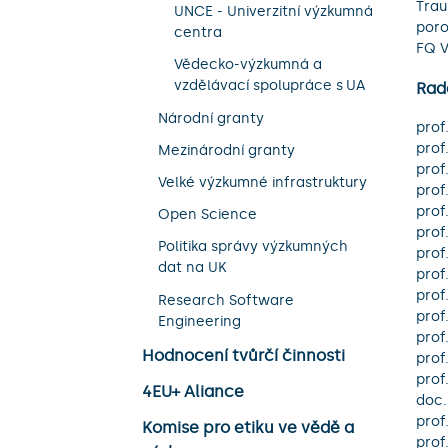
Trau
UNCE - Univerzitní výzkumná
poro
centra
FQ V
Vědecko-výzkumná a
vzdělávací spolupráce s UA
Rad
Národní granty
prof
prof
Mezinárodní granty
prof
Velké výzkumné infrastruktury
prof
prof
Open Science
prof
Politika správy výzkumných
prof
dat na UK
prof
prof
Research Software
prof
Engineering
prof
Hodnocení tvůrčí činnosti
prof
prof
4EU+ Aliance
doc.
prof
Komise pro etiku ve vědě a
prof