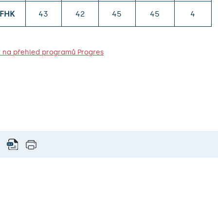
LFHK
43
42
45
45
4
 na přehled programů Progres