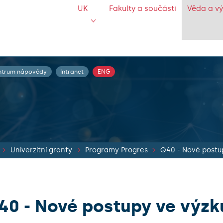
UK
Fakulty a součásti
Věda a v
ntrum nápovědy
Intranet
ENG
Univerzitní granty
Programy Progres
Q40 - Nové postup
40 - Nové postupy ve výz