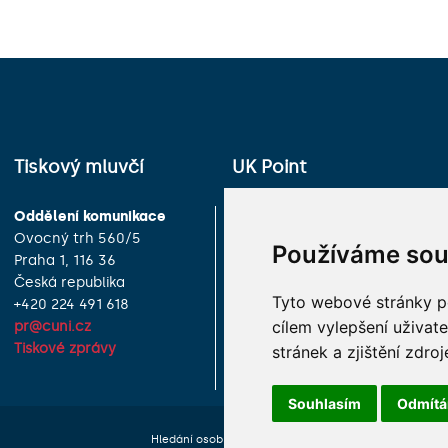
Tiskový mluvčí
UK Point
Oddělení komunikace
Univerzita Karlova
Ovocný trh 560/5
Celetná 13
Používáme sou
Praha 1, 116 36
Praha 1, 116 36
Česká republika
Česká republika
Tyto webové stránky po
+420 224 491 618
+420 224 491 850
cílem vylepšení uživat
pr@cuni.cz
info@cuni.cz
Tiskové zprávy
Provozní doba a kontakty
stránek a zjištění zdroj
Souhlasím
Odmít
Hledání osob
Nastavení cookie
Mapa webu