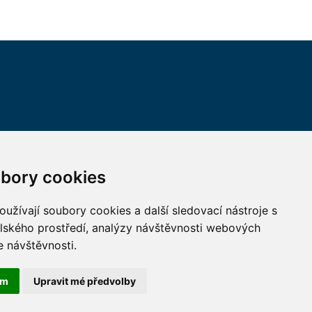
VŠECHNY KONTAKTY
bory cookies
MÁM DOTAZ
užívají soubory cookies a další sledovací nástroje s
elského prostředí, analýzy návštěvnosti webových
JAK K NÁM?
e návštěvnosti.
ám
Upravit mé předvolby