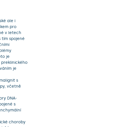
é ale i 
skem pro 
é v letech 
 tím spojené 
ními 
blémy 
o je 
preklinického 
áním je 
py, včetně 
ojené s 
enchymální 