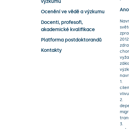
výzkumu
Ano
Ocenění ve vědě a výzkumu
Navr
Docenti, profesoři,
svět
akademické kvalifikace
zpra
2012
Platforma postdoktorandů
zdra
Kontakty
chor
vyža
zákl
výzk
navr
1.	Onkologická problematika bude řešena na úrovni nejčastějších malignit s 
cíle
vlivu
2.	Výzkum v oblasti potenciálních cytostatik se soustředí na inhibitory DNA-
depe
migr
trans
3.	Kardiovaskulární výzkum bude zaměřen na problematiku ischemické choroby 