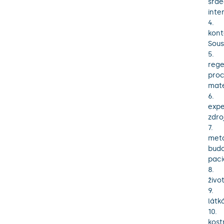
srde
inte
4.	Civilizační choroby postihující zažívací systém budou studovány v  širším 
kont
Sous
5.	Zdravotní problémy spojené se stárnutím chceme studovat také z pohledu 
rege
proc
mater
6.	Studiu poškození a reparace jater bude probíhat na modelových 
expe
zdro
7.	Základní metabolické a molekulární projevy stárnutí, zejména poruchy 
meta
budo
paci
8.	Studium změn v imunitním systému ve stáří a při expozici cizorodým látkám v 
živo
9.	Výzkum biologické odezvy organismu na kombinovanou expozici cizorodým 
látk
10.	V oblasti hojení ran budeme pokračovat ve studiu možností podpory hojení 
kost