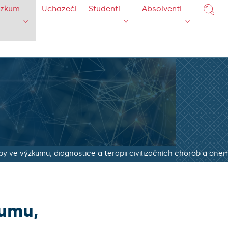
ýzkum
Uchazeči
Studenti
Absolventi
y ve výzkumu, diagnostice a terapii civilizačních chorob a on
kumu,