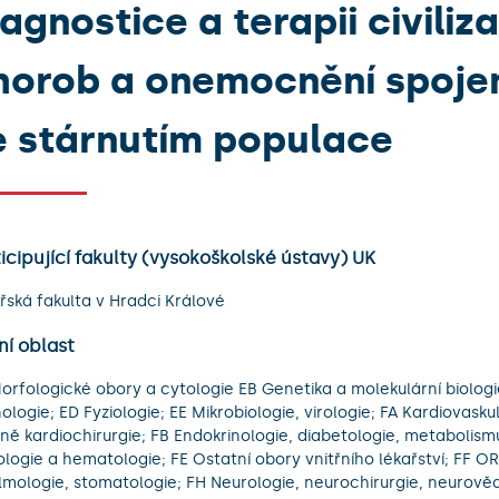
iagnostice a terapii civiliz
horob a onemocnění spoje
e stárnutím populace
icipující fakulty (vysokoškolské ústavy) UK
řská fakulta v Hradci Králové
ní oblast
orfologické obory a cytologie EB Genetika a molekulární biolog
ologie; ED Fyziologie; EE Mikrobiologie, virologie; FA Kardiovask
ně kardiochirurgie; FB Endokrinologie, diabetologie, metabolismu
logie a hematologie; FE Ostatní obory vnitřního lékařství; FF OR
lmologie, stomatologie; FH Neurologie, neurochirurgie, neurověd