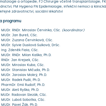
matologie a ortopedie; FJ Chirurgie včetně transplantologie; F
dnictví; FM Hygiena FN Epidemiologie, infekční nemoci a klinická
eřejné zdravotnictví, sociální lékařství
a programu
. MUDr. RNDr. Miroslav Červinka, CSc.
(koordinátor)
. MUDr. Jan Bureš, CSc.
. MUDr. Zuzana Červinková, CSc.
. MUDr. Sylvie Dusilová Sulková, DrSc.
. Ing. Zdeněk Fiala, CSc.
. MUDr. RNDr. Milan Kaška, Ph.D.
. RNDr. Jan Krejsek, CSc.
. MUDr. Miroslav Kuba, CSc.
. MUDr. Stanislav Mičuda, Ph.D.
. MUDr. Jaroslav Mokrý, Ph.D.
. MUDr. Radek Pudil, Ph.D.
. PharmDr. Emil Rudolf, Ph.D.
. MUDr. Aleš Ryška, Ph.D.
 MUDr. Radovan Slezák, CSc.
. MUDr. Luboš Sobotka, CSc.
. MUDr. Pavel Žák, Ph.D.