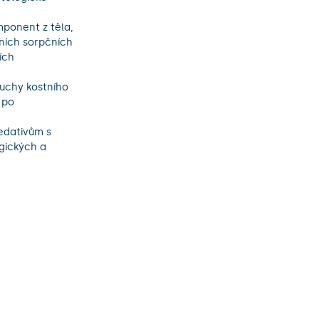
ních sorpčních 
ch 
po 
gických a 