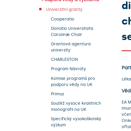
d
Univerzitní granty
c
Cooperatio
Donatio Universitatis
s
Carolinæ Chair
Grantová agentura
univerzity
CHARLESTON
Part
Program Návraty
Komise programů pro
Léka
podporu vědy na UK
Věd
Primus
EA M
Soutěž vysoce kvalitních
Imun
monografií na UK
včet
Specifický vysokoškolský
Onko
výzkum
ofta