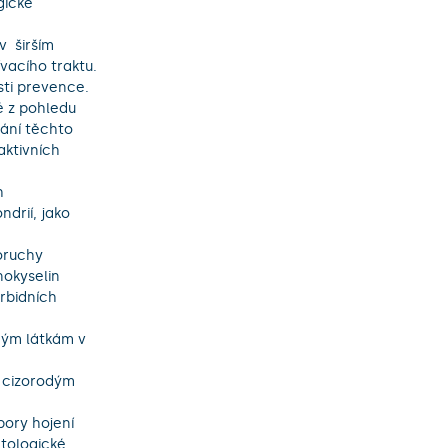
ické 
acího traktu. 
ti prevence.

ání těchto 
ktivních 
drií, jako 
okyselin 
rbidních 
tologické 