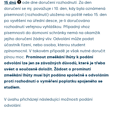
15 dnů
ode dne doručení rozhodnutí. Za den
doručení se mj. považuje i 10. den, kdy byla oznámená
písemnost (rozhodnutí) uložena na poště nebo 15. den
po vyvěšení na úřední desce, je-li doručováno
rozhodnutí veřejnou vyhláškou. Případný vhoz
písemnosti do domovní schránky nemá na okamžik
jejího doručení žádný vliv. Odvolání může podat
účastník řízení, nebo osoba, kterou student
zplnomocnil. V takovém případě je však nutné doručit
plnou moc.
Prominout zmeškání lhůty k podání
odvolání lze jen ze závažných důvodů, které je třeba
uvést a současně doložit. Žádost o prominutí
zmeškání lhůty musí být podána společně s odvoláním
proti rozhodnutí o vyměření poplatku spojeného se
studiem.
V úvahu přicházejí následující možnosti podání
odvolání: