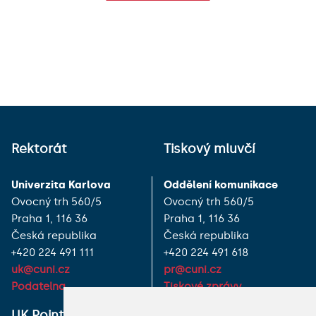
Rektorát
Tiskový mluvčí
Univerzita Karlova
Oddělení komunikace
Ovocný trh 560/5
Ovocný trh 560/5
Praha 1, 116 36
Praha 1, 116 36
Česká republika
Česká republika
+420 224 491 111
+420 224 491 618
uk@cuni.cz
pr@cuni.cz
Podatelna
Tiskové zprávy
UK Point