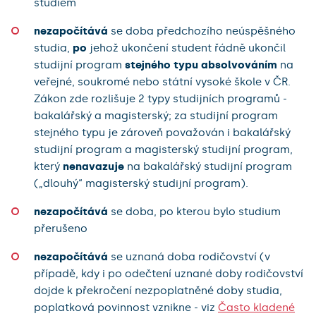
studiem
nezapočítává
se doba předchozího neúspěšného
studia,
po
jehož ukončení student řádně ukončil
studijní program
stejného typu absolvováním
na
veřejné, soukromé nebo státní vysoké škole v ČR.
Zákon zde rozlišuje 2 typy studijních programů -
bakalářský a magisterský; za studijní program
stejného typu je zároveň považován i bakalářský
studijní program a magisterský studijní program,
který
nenavazuje
na bakalářský studijní program
(„dlouhý“ magisterský studijní program).
nezapočítává
se doba, po kterou bylo studium
přerušeno
nezapočítává
se uznaná doba rodičovství (v
případě, kdy i po odečtení uznané doby rodičovství
dojde k překročení nezpoplatněné doby studia,
poplatková povinnost vznikne - viz
Často kladené