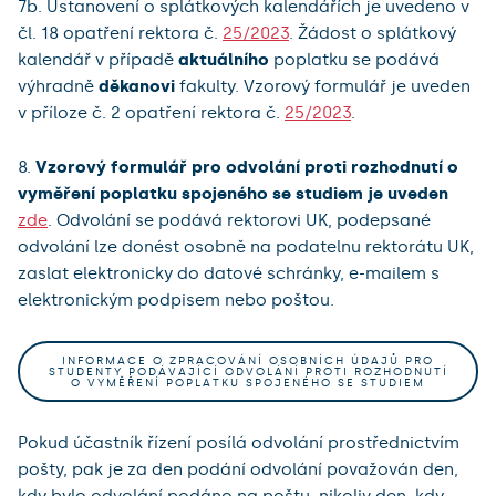
7b. Ustanovení o splátkových kalendářích je uvedeno v
čl. 18 opatření rektora č.
25/2023
. Žádost o splátkový
kalendář v případě
aktuálního
poplatku se podává
výhradně
děkanovi
fakulty. Vzorový formulář je uveden
v příloze č. 2 opatření rektora č.
25/2023
.
8.
Vzorový formulář pro odvolání proti rozhodnutí o
vyměření poplatku spojeného se studiem je uveden
zde
. Odvolání se podává rektorovi UK, podepsané
odvolání lze donést osobně na podatelnu rektorátu UK,
zaslat elektronicky do datové schránky, e-mailem s
elektronickým podpisem nebo poštou.
INFORMACE O ZPRACOVÁNÍ OSOBNÍCH ÚDAJŮ PRO
STUDENTY PODÁVAJÍCÍ ODVOLÁNÍ PROTI ROZHODNUTÍ
O VYMĚŘENÍ POPLATKU SPOJENÉHO SE STUDIEM
Pokud účastník řízení posílá odvolání prostřednictvím
pošty, pak je za den podání odvolání považován den,