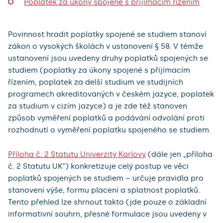
Poplatek za úkony spojené s přijímacím řízením
Povinnost hradit poplatky spojené se studiem stanoví
zákon o vysokých školách v ustanovení § 58. V témže
ustanovení jsou uvedeny druhy poplatků spojených se
studiem (poplatky za úkony spojené s přijímacím
řízením, poplatek za delší studium ve studijních
programech akreditovaných v českém jazyce, poplatek
za studium v cizím jazyce) a je zde též stanoven
způsob vyměření poplatků a podávání odvolání proti
rozhodnutí o vyměření poplatku spojeného se studiem.
Příloha č. 2 Statutu Univerzity Karlovy
(dále jen „příloha
č. 2 Statutu UK“) konkretizuje celý postup ve věci
poplatků spojených se studiem – určuje pravidla pro
stanovení výše, formu placení a splatnost poplatků.
Tento přehled lze shrnout takto (jde pouze o základní
informativní souhrn, přesné formulace jsou uvedeny v