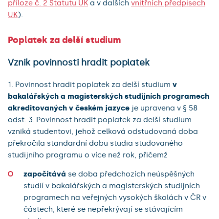
příloze č. 2 Statutu UK
a v dalších
vnitřních předpisech
UK
).
Poplatek za delší studium
Vznik povinnosti hradit poplatek
1. Povinnost hradit poplatek za delší studium
v
bakalářských a magisterských studijních programech
akreditovaných v českém jazyce
je upravena v § 58
odst. 3. Povinnost hradit poplatek za delší studium
vzniká studentovi, jehož celková odstudovaná doba
překročila standardní dobu studia studovaného
studijního programu o více než rok, přičemž
započítává
se doba předchozích neúspěšných
studií v bakalářských a magisterských studijních
programech na veřejných vysokých školách v ČR v
částech, které se nepřekrývají se stávajícím