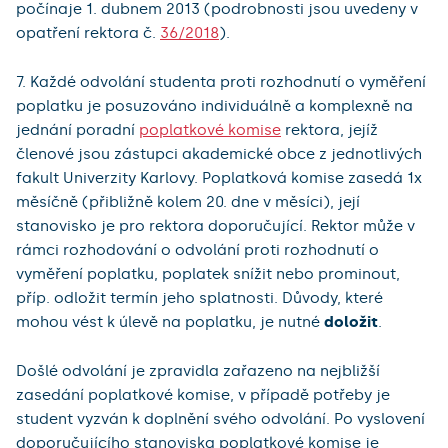
počínaje 1. dubnem 2013 (podrobnosti jsou uvedeny v
opatření rektora č.
36/2018
).
7. Každé odvolání studenta proti rozhodnutí o vyměření
poplatku je posuzováno individuálně a komplexně na
jednání poradní
poplatkové komise
rektora, jejíž
členové jsou zástupci akademické obce z jednotlivých
fakult Univerzity Karlovy. Poplatková komise zasedá 1x
měsíčně (přibližně kolem 20. dne v měsíci), její
stanovisko je pro rektora doporučující. Rektor může v
rámci rozhodování o odvolání proti rozhodnutí o
vyměření poplatku, poplatek snížit nebo prominout,
příp. odložit termín jeho splatnosti. Důvody, které
mohou vést k úlevě na poplatku, je nutné
doložit
.
Došlé odvolání je zpravidla zařazeno na nejbližší
zasedání poplatkové komise, v případě potřeby je
student vyzván k doplnění svého odvolání. Po vyslovení
doporučujícího stanoviska poplatkové komise je