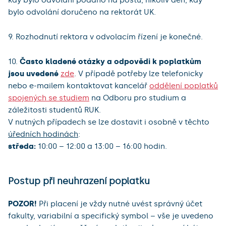
kdy bylo odvolání podáno na poštu, nikoliv den, kdy
bylo odvolání doručeno na rektorát UK.
9. Rozhodnutí rektora v odvolacím řízení je konečné.
10.
Často kladené otázky a odpovědi k poplatkům
jsou uvedené
zde
. V případě potřeby lze telefonicky
nebo e-mailem kontaktovat kancelář
oddělení poplatků
spojených se studiem
na Odboru pro studium a
záležitosti studentů RUK.
V nutných případech se lze dostavit i osobně v těchto
úředních hodinách
:
středa:
10:00 – 12:00 a 13:00 – 16:00 hodin.
Postup při neuhrazení poplatku
POZOR!
Při placení je vždy nutné uvést správný účet
fakulty, variabilní a specifický symbol – vše je uvedeno