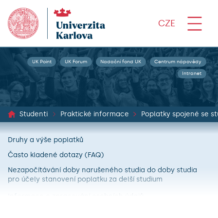
CZE
UK Point
UK Forum
Nadační fond UK
Centrum nápovědy
Intranet
Studenti
Praktické informace
Poplatky spojené se s
Druhy a výše poplatků
Často kladené dotazy (FAQ)
Nezapočítávání doby narušeného studia do doby studia
pro účely stanovení poplatku za delší studium
Informace o zpracování osobních údajů