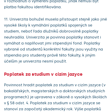
v rozhodnutí o vyměření poplatku, jinak nemusí být
platba fakultou identifikována.
11. Univerzita bohužel musela přistoupit stejně jako jiné
vysoké školy k vymáhání poplatků spojených se
studiem, neboť řada dlužníků dobrovolně poplatky
neuhradila. Univerzita je povinna poplatky stanovit i
vymáhat a naplňovat jimi stipendijní fond. Poplatky
vybrané od studentů konkrétní fakulty jsou využity na
stipendia pro studenty právě této fakulty, k jiným
účelům je univerzita nesmí použít.
Poplatek za studium v cizím jazyce
Povinnost hradit poplatek za studium v cizím jazyce (v
bakalářských, magisterských a doktorských studijních
programech) je upravena v zákoně o vysokých školách
v § 58 odst. 4. Poplatek za studium v cizím jazyce se
stanoví za započatý akademický rok. Výše poplatků