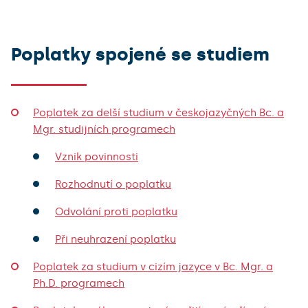
Poplatky spojené se studiem
Poplatek za delší studium v českojazyčných Bc. a
Mgr. studijních programech
Vznik povinnosti
Rozhodnutí o poplatku
Odvolání proti poplatku
Při neuhrazení poplatku
Poplatek za studium v cizím jazyce v Bc. Mgr. a
Ph.D. programech