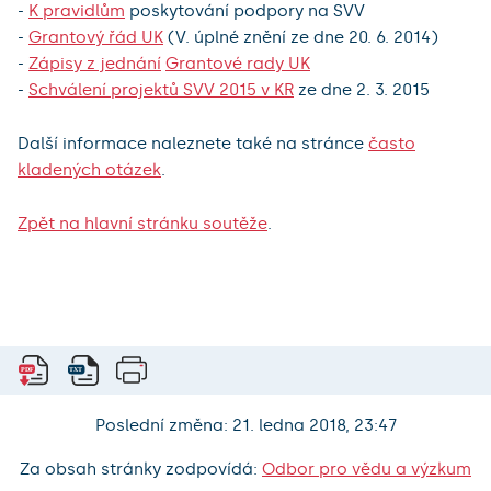
-
K pravidlům
poskytování podpory na SVV
-
Grantový řád UK
(V. úplné znění ze dne 20. 6. 2014)
-
Zápisy z jednání
Grantové rady UK
-
Schválení projektů SVV 2015 v KR
ze dne 2. 3. 2015
Další informace naleznete také na stránce
často
kladených otázek
.
Zpět na hlavní stránku soutěže
.
Poslední změna: 21. ledna 2018, 23:47
Za obsah stránky zodpovídá:
Odbor pro vědu a výzkum