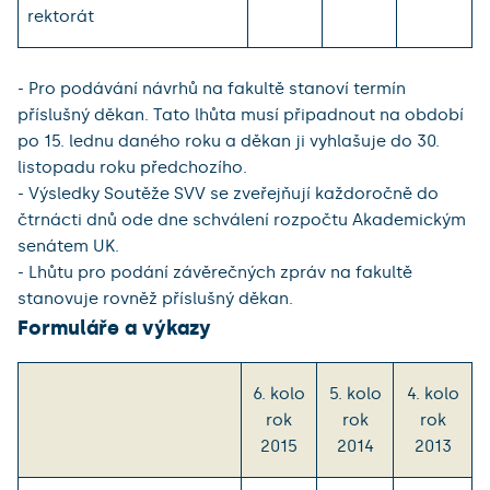
rektorát
- Pro podávání návrhů na fakultě stanoví termín
příslušný děkan. Tato lhůta musí připadnout na období
po 15. lednu daného roku a děkan ji vyhlašuje do 30.
listopadu roku předchozího.
- Výsledky Soutěže SVV se zveřejňují každoročně do
čtrnácti dnů ode dne schválení rozpočtu Akademickým
senátem UK.
- Lhůtu pro podání závěrečných zpráv na fakultě
stanovuje rovněž příslušný děkan.
Formuláře a výkazy
6. kolo
5. kolo
4. kolo
rok
rok
rok
2015
2014
2013