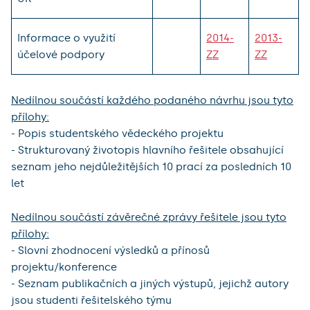
Informace o využití
2014-
2013-
účelové podpory
ZZ
ZZ
Nedílnou součástí každého podaného návrhu jsou tyto
přílohy:
- Popis studentského vědeckého projektu
- Strukturovaný životopis hlavního řešitele obsahující
seznam jeho nejdůležitějších 10 prací za posledních 10
let
Nedílnou součástí závěrečné zprávy řešitele jsou tyto
přílohy:
- Slovní zhodnocení výsledků a přínosů
projektu/konference
- Seznam publikačních a jiných výstupů, jejichž autory
jsou studenti řešitelského týmu