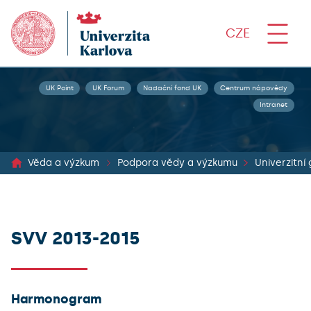
CZE
UK Point
UK Forum
Nadační fond UK
Centrum nápovědy
Intranet
Věda a výzkum
Podpora vědy a výzkumu
Univerzitní
SVV 2013-2015
Harmonogram