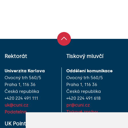
Rektorát
Tiskový mluvčí
Univerzita Karlova
Oddělení komunikace
Ovocný trh 560/5
Ovocný trh 560/5
Praha 1, 116 36
Praha 1, 116 36
Česká republika
Česká republika
+420 224 491 111
+420 224 491 618
uk@cuni.cz
pr@cuni.cz
Podatelna
Tiskové zprávy
UK Point
VŠECHNY KONTAKTY