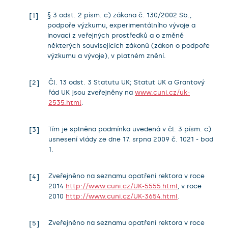
§ 3 odst. 2 písm. c) zákona č. 130/2002 Sb.,
1
podpoře výzkumu, experimentálního vývoje a
inovací z veřejných prostředků a o změně
některých souvisejících zákonů (zákon o podpoře
výzkumu a vývoje), v platném znění.
Čl. 13 odst. 3 Statutu UK; Statut UK a Grantový
2
řád UK jsou zveřejněny na
www.cuni.cz/uk-
2535.html
.
Tím je splněna podmínka uvedená v čl. 3 písm. c)
3
usnesení vlády ze dne 17. srpna 2009 č. 1021 - bod
1.
Zveřejněno na seznamu opatření rektora v roce
4
2014
http://www.cuni.cz/UK-5555.html
, v roce
2010
http://www.cuni.cz/UK-3654.html
.
Zveřejněno na seznamu opatření rektora v roce
5