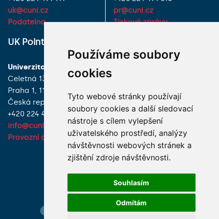
uk@cuni.cz
pr@cuni.cz
Podatelna
Tiskové zprávy
UK Point
VŠECHNY KONTAKTY
Používáme soubory
Univerzita Karlova
MÁM DOTAZ
cookies
Celetná 13
Praha 1, 116 36
JAK K NÁM?
Tyto webové stránky používají
Česká republika
soubory cookies a další sledovací
+420 224 491 850
nástroje s cílem vylepšení
info@cuni.cz
uživatelského prostředí, analýzy
Provozní doba a kontakty
návštěvnosti webových stránek a
zjištění zdroje návštěvnosti.
Souhlasím
Odmítám
Hledání osob
Nastavení cookie
Mapa webu