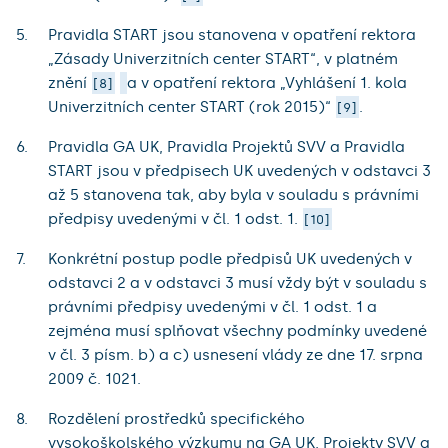
Pravidla START jsou stanovena v opatření rektora
„Zásady Univerzitních center START“, v platném
znění
a v opatření rektora „Vyhlášení 1. kola
8
Univerzitních center START (rok 2015)“
.
9
Pravidla GA UK, Pravidla Projektů SVV a Pravidla
START jsou v předpisech UK uvedených v odstavci 3
až 5 stanovena tak, aby byla v souladu s právními
předpisy uvedenými v čl. 1 odst. 1.
10
Konkrétní postup podle předpisů UK uvedených v
odstavci 2 a v odstavci 3 musí vždy být v souladu s
právními předpisy uvedenými v čl. 1 odst. 1 a
zejména musí splňovat všechny podmínky uvedené
v čl. 3 písm. b) a c) usnesení vlády ze dne 17. srpna
2009 č. 1021.
Rozdělení prostředků specifického
vysokoškolského výzkumu na GA UK, Projekty SVV a