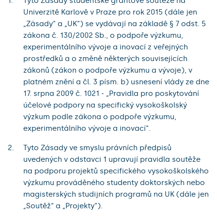
Tyto Zásady studentské grantové soutěže na
Univerzitě Karlově v Praze pro rok 2015 (dále jen
„Zásady“ a „UK“) se vydávají na základě § 7 odst. 5
zákona č. 130/2002 Sb., o podpoře výzkumu,
experimentálního vývoje a inovací z veřejných
prostředků a o změně některých souvisejících
zákonů (zákon o podpoře výzkumu a vývoje), v
platném znění a čl. 3 písm. b) usnesení vlády ze dne
17. srpna 2009 č. 1021 - „Pravidla pro poskytování
účelové podpory na specifický vysokoškolský
výzkum podle zákona o podpoře výzkumu,
experimentálního vývoje a inovací“.
Tyto Zásady ve smyslu právních předpisů
uvedených v odstavci 1 upravují pravidla soutěže
na podporu projektů specifického vysokoškolského
výzkumu prováděného studenty doktorských nebo
magisterských studijních programů na UK (dále jen
„Soutěž“ a „Projekty“).