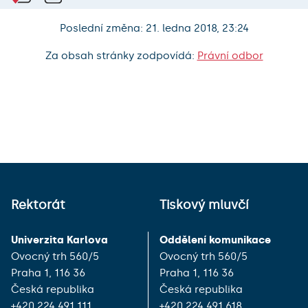
Poslední změna: 21. ledna 2018, 23:24
Za obsah stránky zodpovídá:
Právní odbor
Rektorát
Tiskový mluvčí
Univerzita Karlova
Oddělení komunikace
Ovocný trh 560/5
Ovocný trh 560/5
Praha 1, 116 36
Praha 1, 116 36
Česká republika
Česká republika
+420 224 491 111
+420 224 491 618