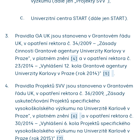
výzkumu (dále jen „Projekty SVV“),
c.
Univerzitní centra START (dále jen START).
Pravidla GA UK jsou stanovena v Grantovém řádu
UK, v opatření rektora č. 34/2009 – „Zásady
činnosti Grantové agentury Univerzity Karlovy v
Praze“, v platném znění
a v opatření rektora č.
4
23/2014 – „Vyhlášení 12. kola Grantové agentury
Univerzity Karlovy v Praze (rok 2014)“
.
5
Pravidla Projektů SVV jsou stanovena v Grantovém
řádu UK, v opatření rektora č. 36/2009, „Zásady
uskutečňování Projektů specifického
vysokoškolského výzkumu na Univerzitě Karlově v
Praze“, v platném znění
a v opatření rektora č.
6
30/2014 – „Vyhlášení 6. kola Projektů specifického
vysokoškolského výzkumu na Univerzitě Karlově v
Praze (rok 2015)“
.
7