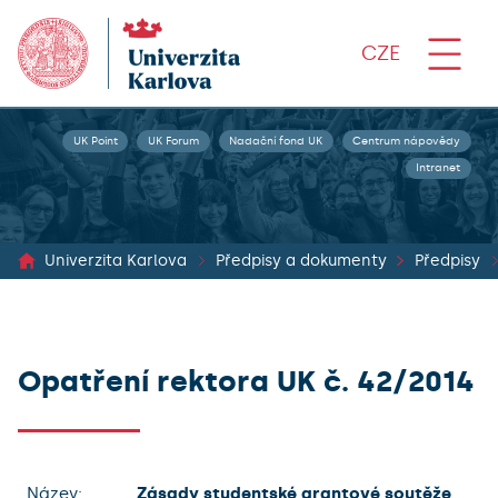
CZE
UK Point
UK Forum
Nadační fond UK
Centrum nápovědy
Intranet
Univerzita Karlova
Předpisy a dokumenty
Předpisy
Opatření rektora UK č. 42/2014
Název:
Zásady studentské grantové soutěže