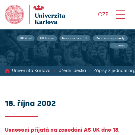
CZE
UK Point
UK Forum
Nadační fond UK
Centrum nápovědy
Intranet
Univerzita Karlova
Úřední deska
18. října 2002
Usnesení přijatá na zasedání AS UK dne 18.