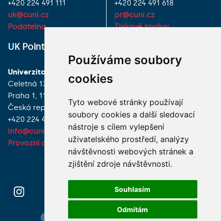
+420 224 491 111
+420 224 491 618
uk@cuni.cz
pr@cuni.cz
Podatelna
Tiskové zprávy
UK Point
VŠECHNY KONTAKTY
Používáme soubory
Univerzita Karlova
MÁM DOTAZ
cookies
Celetná 13
Praha 1, 116 36
JAK K NÁM?
Tyto webové stránky používají
Česká republika
soubory cookies a další sledovací
+420 224 491 850
nástroje s cílem vylepšení
info@cuni.cz
uživatelského prostředí, analýzy
Provozní doba a kontakty
návštěvnosti webových stránek a
zjištění zdroje návštěvnosti.
Souhlasím
Odmítám
Hledání osob
Nastavení cookie
Mapa webu