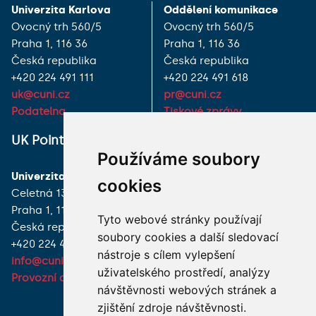
Univerzita Karlova
Oddělení komunikace
Ovocný trh 560/5
Ovocný trh 560/5
Praha 1, 116 36
Praha 1, 116 36
Česká republika
Česká republika
+420 224 491 111
+420 224 491 618
uk@cuni.cz
pr@cuni.cz
Podatelna
Tiskové zprávy
UK Point
VŠECHNY KONTAKTY
Používáme soubory
Univerzita Karlova
MÁM DOTAZ
cookies
Celetná 13
Praha 1, 116 36
JAK K NÁM?
Tyto webové stránky používají
Česká republika
soubory cookies a další sledovací
+420 224 491 850
nástroje s cílem vylepšení
info@cuni.cz
uživatelského prostředí, analýzy
Provozní doba a kontakty
návštěvnosti webových stránek a
zjištění zdroje návštěvnosti.