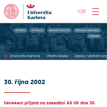
CZE
UK Point
UK Forum
Nadační fond UK
Centrum nápovědy
Intranet
Univerzita Karlova
Úřední deska
30. října 2002
Usnesení přijatá na zasedání AS UK dne 30.