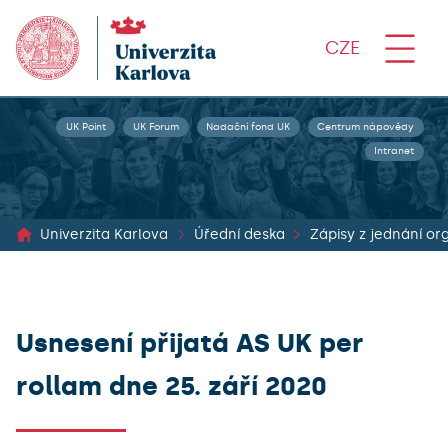
CZE
UK Point
UK Forum
Nadační fond UK
Centrum nápovědy
Intranet
Univerzita Karlova
Úřední deska
Usnesení přijatá AS UK per
rollam dne 25. září 2020