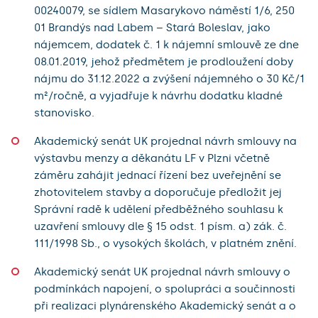
00240079, se sídlem Masarykovo náměstí 1/6, 250
01 Brandýs nad Labem – Stará Boleslav, jako
nájemcem, dodatek č. 1 k nájemní smlouvě ze dne
08.01.2019, jehož předmětem je prodloužení doby
nájmu do 31.12.2022 a zvýšení nájemného o 30 Kč/1
m²/ročně, a vyjadřuje k návrhu dodatku kladné
stanovisko.
Akademický senát UK projednal návrh smlouvy na
výstavbu menzy a děkanátu LF v Plzni včetně
záměru zahájit jednací řízení bez uveřejnění se
zhotovitelem stavby a doporučuje předložit jej
Správní radě k udělení předběžného souhlasu k
uzavření smlouvy dle § 15 odst. 1 písm. a) zák. č.
111/1998 Sb., o vysokých školách, v platném znění.
Akademický senát UK projednal návrh smlouvy o
podmínkách napojení, o spolupráci a součinnosti
při realizaci plynárenského Akademický senát a o