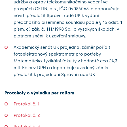
údržby a oprav telekomunikačního vedení ve
prospěch CETIN, a.s., IČO 04084063, a doporučuje
návrh předložit Správní radě UK k vydání
předchozího písemného souhlasu podle § 15 odst. 1
písm. c) zák. č. 111/1998 Sb., o vysokých školách, v
platném znění, k uzavření smlouvy.
Akademický senát UK projednal záměr pořídit
fotoelektronový spektrometr pro potřeby
Matematicko-fyzikální fakulty v hodnotě cca 24,3
mil. Kč bez DPH a doporučuje uvedený záměr
předložit k projednání Správní radě UK.
Protokoly o výsledku per rollam
Protokol č. 1
Protokol č. 2
Protokol č. 3