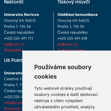
Rektorát
Tiskový mluvčí
Univerzita Karlova
Oddělení komunikace
Ovocný trh 560/5
Ovocný trh 560/5
Praha 1, 116 36
Praha 1, 116 36
Česká republika
Česká republika
+420 224 491 111
+420 224 491 618
uk@cuni.cz
pr@cuni.cz
Podatelna
Tiskové zprávy
UK Point
VŠECHNY KONTAKTY
Používáme soubory
Univerzita Karlova
MÁM DOTAZ
cookies
Celetná 13
Praha 1, 116 36
JAK K NÁM?
Tyto webové stránky používají
Česká republika
soubory cookies a další sledovací
+420 224 491 850
nástroje s cílem vylepšení
info@cuni.cz
uživatelského prostředí, analýzy
Provozní doba a kontakty