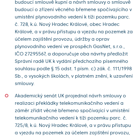
budoucí smlouvě kupní a návrh smlouvy o smlouvě
budoucí o zřízení věcného břemene spočívajícího v
umístění plynovodního vedení k tíži pozemku parc.
č. 728, k.ú. Nový Hradec Králové, obec Hradec
Králové, a v právu přístupu a vjezdu na pozemek za
účelem zajištění provozu, údržby a oprav
plynovodního vedení ve prospěch GasNet, s.r.o.,
IČO 27295567, a doporučuje oba návrhy předložit
Správní radě UK k vydání předchozího písemného
souhlasu podle § 15 odst. 1 písm. c) zák. č. 111/1998
Sb., o vysokých školách, v platném znění, k uzavření
smlouvy.
Akademický senát UK projednal návrh smlouvy o
realizaci překládky telekomunikačního vedení a
záměr zřídit věcné břemeno spočívající v umístění
telekomunikačního vedení k tíži pozemku parc. č.
725/8, k.ú. Nový Hradec Králové, a v právu přístupu
a vjezdu na pozemek za účelem zajištění provozu,