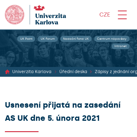
CZE
UK Point
UK Forum
Nadační fond UK
Centrum nápovědy
Intranet
Univerzita Karlova
Úřední deska
Usnesení přijatá na zasedání
AS UK dne 5. února 2021