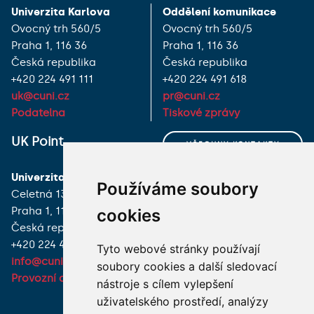
Univerzita Karlova
Oddělení komunikace
Ovocný trh 560/5
Ovocný trh 560/5
Praha 1, 116 36
Praha 1, 116 36
Česká republika
Česká republika
+420 224 491 111
+420 224 491 618
uk@cuni.cz
pr@cuni.cz
Podatelna
Tiskové zprávy
UK Point
VŠECHNY KONTAKTY
Univerzita Karlova
MÁM DOTAZ
Používáme soubory
Celetná 13
Praha 1, 116 36
cookies
JAK K NÁM?
Česká republika
+420 224 491 850
Tyto webové stránky používají
info@cuni.cz
soubory cookies a další sledovací
Provozní doba a kontakty
nástroje s cílem vylepšení
uživatelského prostředí, analýzy