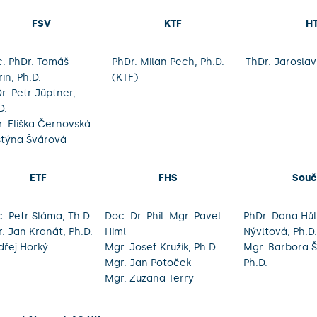
FSV
KTF
H
. PhDr. Tomáš
PhDr. Milan Pech, Ph.D.
ThDr. Jaroslav
rin, Ph.D.
(KTF)
r. Petr Jüptner,
D.
. Eliška Černovská
stýna Švárová
ETF
FHS
Souč
. Petr Sláma, Th.D.
Doc. Dr. Phil. Mgr. Pavel
PhDr. Dana Hů
. Jan Kranát, Ph.D.
Himl
Nývltová, Ph.D.
řej Horký
Mgr. Josef Kružík, Ph.D.
Mgr. Barbora Š
Mgr. Jan Potoček
Ph.D.
Mgr. Zuzana Terry