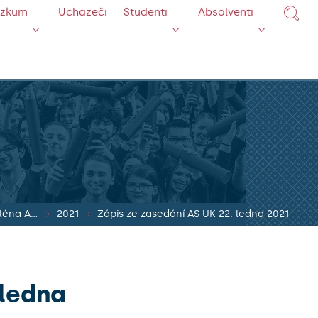
ýzkum
Uchazeči
Studenti
Absolventi
Zápisy z jednání pléna AS UK
2021
Zápis ze zasedání AS UK 22. ledna 2021
 ledna