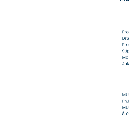
Pro
DrS
Pro
Ští
Mar
Jak
MUD
Ph.
MU
Ště