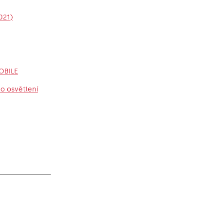
021)
OBILE
o osvětlení