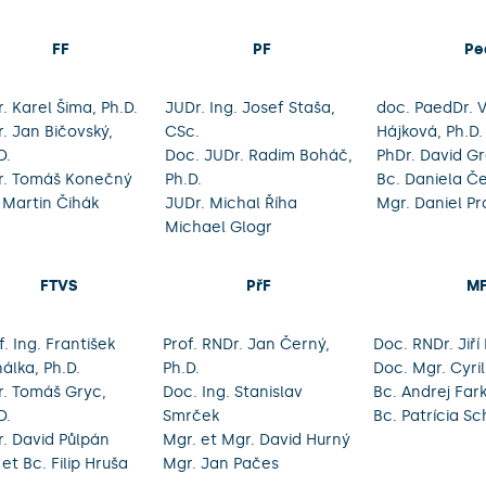
FF
PF
Pe
. Karel Šima, Ph.D.
JUDr. Ing. Josef Staša,
doc. PaedDr. 
. Jan Bičovský,
CSc.
Hájková, Ph.D.
D.
Doc. JUDr. Radim Boháč,
PhDr. David Gr
r. Tomáš Konečný
Ph.D.
Bc. Daniela Č
 Martin Čihák
JUDr. Michal Říha
Mgr. Daniel Pr
Michael Glogr
FTVS
PřF
M
f. Ing. František
Prof. RNDr. Jan Černý,
Doc. RNDr. Jiří 
álka, Ph.D.
Ph.D.
Doc. Mgr. Cyril
. Tomáš Gryc,
Doc. Ing. Stanislav
Bc. Andrej Far
D.
Smrček
Bc. Patrícia S
. David Půlpán
Mgr. et Mgr. David Hurný
 et Bc. Filip Hruša
Mgr. Jan Pačes