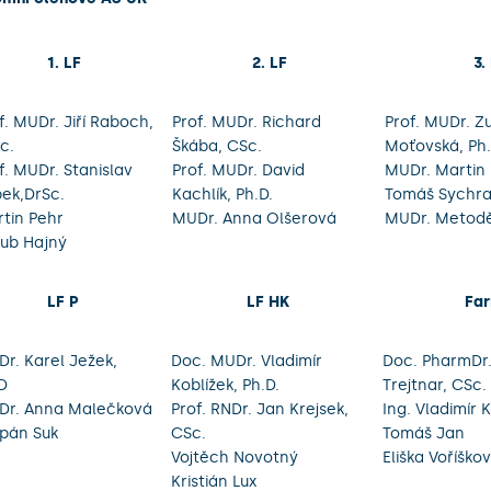
1. LF
2. LF
3.
f. MUDr. Jiří Raboch,
Prof. MUDr. Richard
Prof. MUDr. Z
c.
Škába, CSc.
Moťovská, Ph.
f. MUDr. Stanislav
Prof. MUDr. David
MUDr. Martin
pek,DrSc.
Kachlík, Ph.D.
Tomáš Sychr
tin Pehr
MUDr. Anna Olšerová
MUDr. Metodě
ub Hajný
LF P
LF HK
Fa
r. Karel Ježek,
Doc. MUDr. Vladimír
Doc. PharmDr.
D
Koblížek, Ph.D.
Trejtnar, CSc.
Dr. Anna Malečková
Prof. RNDr. Jan Krejsek,
Ing. Vladimír 
pán Suk
CSc.
Tomáš Jan
Vojtěch Novotný
Eliška Voříško
Kristián Lux