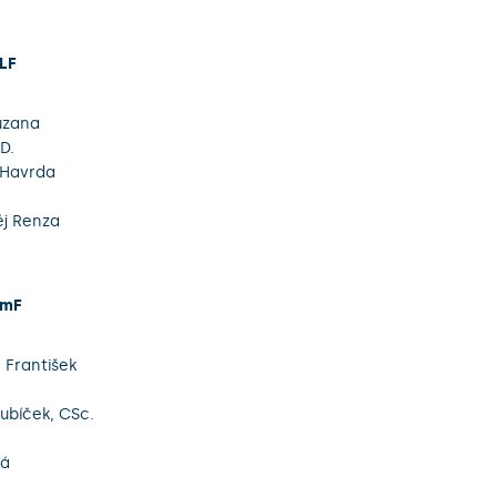
 LF
uzana
D.
 Havrda
a
j Renza
rmF
 František
Kubíček, CSc.
vá