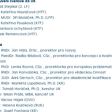
vení členové AS UK
š Stejskal (2. LF)
 Kateřina Hlaváčová (HTF)
 MUDr. Jiří Moláček, Ph.D. (LFP)
 Kateřina Pousková (KTF)
Barbora Uchytilová (KTF)
zie Remencová (HTF)
té
. RNDr. Jan Hála, DrSc., prorektor pro rozvoj
. PaedDr. Radka Wildová, CSc., prorektorka pro koncepci a kvalit
osti
. PhDr. Lenka Rovná, CSc., prorektorka pro evropskou problemat
. RNDr. Jan Konvalinka, CSc., prorektor pro vědeckou činnost
. JUDr. Aleš Gerloch, CSc., prorektor pro akademické kvalifikace
 RNDr. Markéta Lopatková, Ph.D. (KR)
. Tomáš Horáček, Ph.D., kvestor UK
. Milan Prášil, MBA, kancléř UK
 Václav Hájek (OVV)
. Helena Kvačková (RUK)
. Josef Fontana (KR)