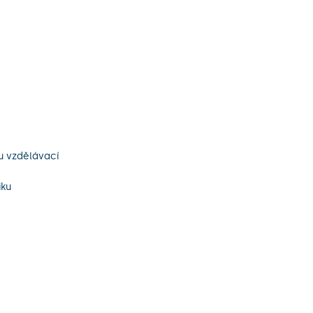
u vzdělávací
iku