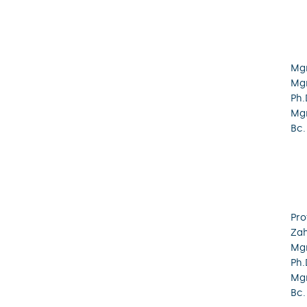
Mgr
Mgr
Ph.
Mg
Bc.
Pro
Zah
Mgr
Ph.
Mgr
Bc.