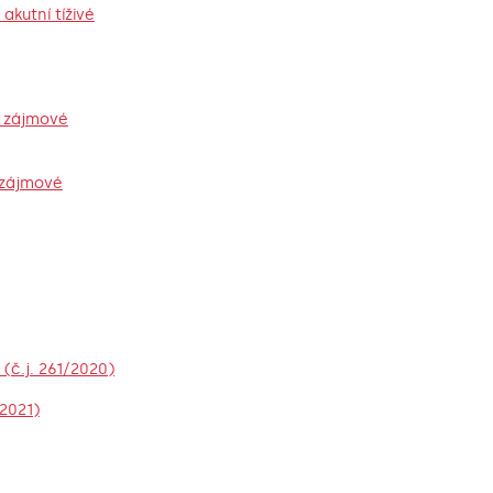
akutní tíživé
y zájmové
 zájmové
č.j. 261/2020)
2021)