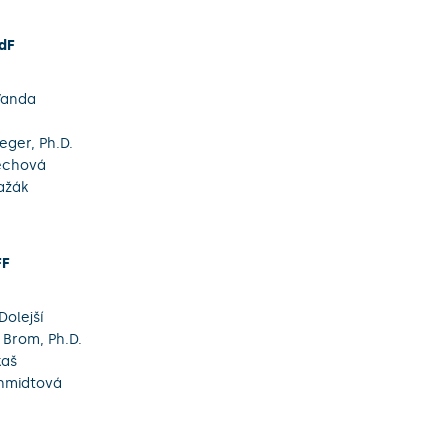
dF
Vanda
eger, Ph.D.
echová
ažák
FF
Dolejší
 Brom, Ph.D.
kaš
chmidtová