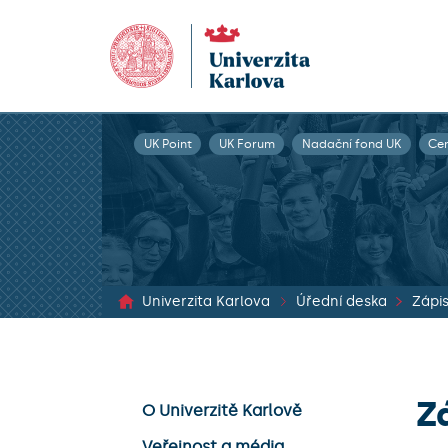
UK Point
UK Forum
Nadační fond UK
Ce
Univerzita Karlova
Úřední deska
Z
O Univerzitě Karlově
Veřejnost a média