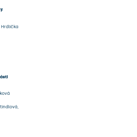
TF
 Hrdlička
ásti
lková
tindlová,