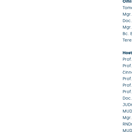
Omlu
Tomá
Mgr.
Doc.
Mgr.
Bc. 
Tere
Hos
Prof
Prof
činn
Prof
Prof
Prof
Doc.
JUDr
MUDr
Mgr.
RNDr
MUDr