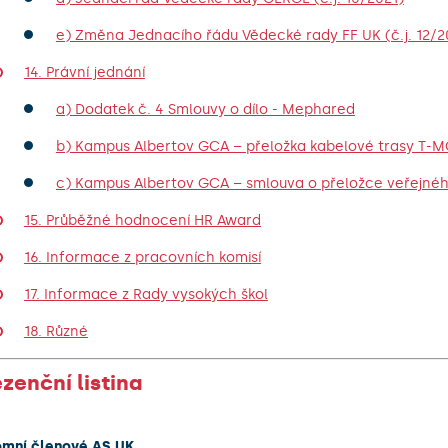
e) Změna Jednacího řádu Vědecké rady FF UK (č.j. 12/2
14. Právní jednání
a) Dodatek č. 4 Smlouvy o dílo - Mephared
b) Kampus Albertov GCA – přeložka kabelové trasy T-M
c) Kampus Albertov GCA – smlouva o přeložce veřejnéh
15. Průběžné hodnocení HR Award
16. Informace z pracovních komisí
17. Informace z Rady vysokých škol
18. Různé
zenční listina
omní členové AS UK