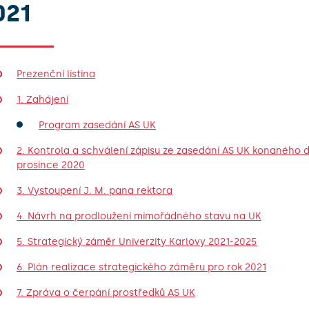
021
Prezenční listina
1. Zahájení
Program zasedání AS UK
2. Kontrola a schválení zápisu ze zasedání AS UK konaného d
prosince 2020
3. Vystoupení J. M. pana rektora
4. Návrh na prodloužení mimořádného stavu na UK
5. Strategický záměr Univerzity Karlovy 2021-2025
6. Plán realizace strategického záměru pro rok 2021
7. Zpráva o čerpání prostředků AS UK