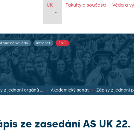
UK
Fakulty a součásti
Věda a v
ntrum nápovědy
Intranet
ENG
Zápisy z jednání orgánů UK
Akademický senát
ápis ze zasedání AS UK 22.