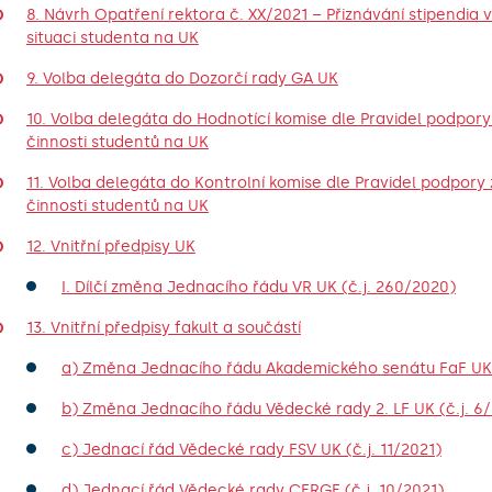
8. Návrh Opatření rektora č. XX/2021 – Přiznávání stipendia v 
situaci studenta na UK
9. Volba delegáta do Dozorčí rady GA UK
10. Volba delegáta do Hodnotící komise dle Pravidel podpor
činnosti studentů na UK
11. Volba delegáta do Kontrolní komise dle Pravidel podpory
činnosti studentů na UK
12. Vnitřní předpisy UK
I. Dílčí změna Jednacího řádu VR UK (č.j. 260/2020)
13. Vnitřní předpisy fakult a součástí
a) Změna Jednacího řádu Akademického senátu FaF UK (
b) Změna Jednacího řádu Vědecké rady 2. LF UK (č.j. 6/
c) Jednací řád Vědecké rady FSV UK (č.j. 11/2021)
d) Jednací řád Vědecké rady CERGE (č.j. 10/2021)