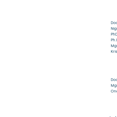
Doc
Nig
PhD
Ph.
Mgr
Kri
Doc
Mgr
Ond