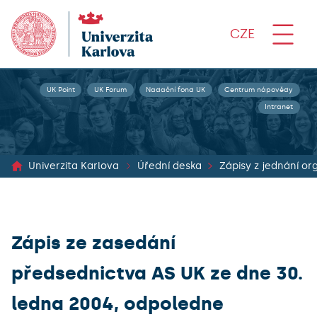
CZE
UK Point
UK Forum
Nadační fond UK
Centrum nápovědy
Intranet
Univerzita Karlova
Úřední deska
Zápis ze zasedání
předsednictva AS UK ze dne 30.
ledna 2004, odpoledne