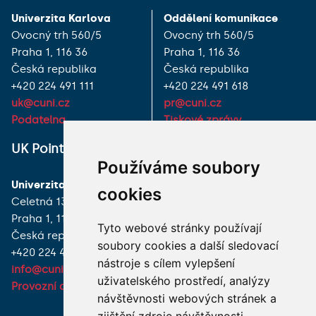
Univerzita Karlova
Oddělení komunikace
Ovocný trh 560/5
Ovocný trh 560/5
Praha 1, 116 36
Praha 1, 116 36
Česká republika
Česká republika
+420 224 491 111
+420 224 491 618
uk@cuni.cz
pr@cuni.cz
Podatelna
Tiskové zprávy
UK Point
VŠECHNY KONTAKTY
Používáme soubory
Univerzita Karlova
MÁM DOTAZ
cookies
Celetná 13
Praha 1, 116 36
JAK K NÁM?
Tyto webové stránky používají
Česká republika
soubory cookies a další sledovací
+420 224 491 850
nástroje s cílem vylepšení
info@cuni.cz
uživatelského prostředí, analýzy
Provozní doba a kontakty
návštěvnosti webových stránek a